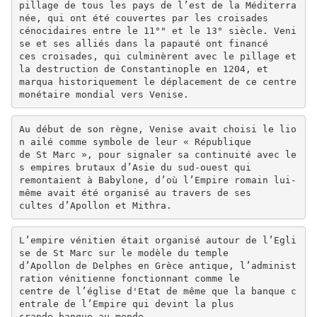
pillage de tous les pays de l’est de la Méditerra
née, qui ont été couvertes par les croisades
cénocidaires entre le 11°" et le 13° siècle. Veni
se et ses alliés dans la papauté ont financé
ces croisades, qui culminèrent avec le pillage et
la destruction de Constantinople en 1204, et
marqua historiquement le déplacement de ce centre
monétaire mondial vers Venise.
Au début de son règne, Venise avait choisi le lio
n ailé comme symbole de leur « République
de St Marc », pour signaler sa continuité avec le
s empires brutaux d’Asie du sud-ouest qui
remontaient à Babylone, d’où l’Empire romain lui-
même avait été organisé au travers de ses
cultes d’Apollon et Mithra.
L’empire vénitien était organisé autour de l’Egli
se de St Marc sur le modèle du temple
d’Apollon de Delphes en Grèce antique, l’administ
ration vénitienne fonctionnant comme le
centre de l’église d'Etat de même que la banque c
entrale de l’Empire qui devint la plus
srande banque au monde.