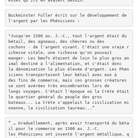
esses qu'ils en avaient besoin.
Buckminster Fuller écrit sur le développement de
l'argent par les Phéniciens :
"Jusqu'en 1500 av. J.-C., tout l'argent était du
bétail, des agneaux, des chèvres ou des
cochons - de l'argent vivant. C'était une vraie r
ichesse vitale, une richesse qu'on pouvait
manger. Les bœufs étaient de loin le plus gros an
imal destiné à l'alimentation, et c'était donc
la dénomination la plus élevée d'argent. Les Phén
iciens transportaient leur bétail avec eux à
des fins de commerce, mais ces grosses créatures
se sont avérées très encombrantes lors de
longs voyages. C'était l'époque où la Crète était
le quartier général du peuple des gros
bateaux... La Crète s'appelait la civilisation mi
noenne, la civilisation taureau...”
” … Graduellement, après avoir transporté du béta
il pour le commerce en 1500 av. J.-C.
les Phéniciens ont inventé l'argent métallique, q