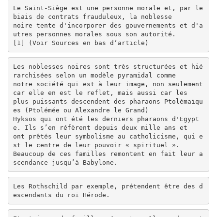
Le Saint-Siège est une personne morale et, par le
biais de contrats frauduleux, la noblesse
noire tente d'incorporer des gouvernements et d'a
utres personnes morales sous son autorité.
[1] (Voir Sources en bas d’article)
Les noblesses noires sont très structurées et hié
rarchisées selon un modèle pyramidal comme
notre société qui est à leur image, non seulement
car elle en est le reflet, mais aussi car les
plus puissants descendent des pharaons Ptolémaïqu
es (Ptolémée ou Alexandre le Grand)
Hyksos qui ont été les derniers pharaons d'Egypt
e. Ils s’en réfèrent depuis deux mille ans et
ont prêtés leur symbolisme au catholicisme, qui e
st le centre de leur pouvoir « spirituel ».
Beaucoup de ces familles remontent en fait leur a
scendance jusqu’à Babylone.
Les Rothschild par exemple, prétendent être des d
escendants du roi Hérode.