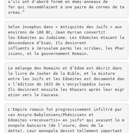
u'ils ont d'abord formé en demi-anneaux de
fer qui ressemblaient à une paire de cornes de ta
ureau.”
Selon Josephus dans « Antiquités des Juifs » aux
environs de 100 BC, Jean Hyrcan convertit
les Edomites au Judaïsme. Les Edomites étaient la
descendance d’Esaü. Ils devinrent
influents à Jérusalem parmi les scribes, les Phar
isiens, et le gouvernement Romain.
Le mélange des Romains et d’Edom est décrit dans
le livre de Jasher de la Bible, et la mixture
entre les Juifs et les Edomites est documenté dan
s l’édition de 1925 de L'encyclopédie Juive.
Ils devinrent ensuite les Khazars après leur migr
ation vers le Caucase.
L'Empire romain fut progressivement infiltré par
ces Assyro-Babyloniens/Phéniciens et
Edomites «reconvertis» en juifs* qui avaient le m
onopole bancaire (de l’usure, donc de la
dette). Leur monopole devint tellement important