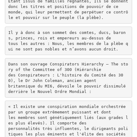
Etant issus de familles régnantes, 1ls se donnent
donc les titres et positions de pouvoir de ce
monde, qui leur permettent de perpétuer ce contrô
le et pouvoir sur le peuple (la plèbe).
Il y à donc à son sommet des comtes, ducs, baron
s, princes, rois et empereurs au-dessus de
tous les autres : Nous, les membres de la plèbe q
ui ne sont pas nobles et n’avons aucun droit.
Dans son ouvrage Conspirators Hierarchy — The sto
ry of the Committee of 300 (Hiérarchie
des Conspirateurs : L'histoire du Comité des 30
0), le Dr John Coleman, ancien agent
britannique du MI6, dévoile le pouvoir dissimulé
derrière le Nouvel Ordre Mondial :
« Il existe une conspiration mondiale orchestrée
par un groupe extrêmement puissant et dont
les membres sont génétiquement liés (aux grades l
es plus élevés). Il comporte des
personnalités très influentes, le dirigeants poli
tiques les plus éminents et l'élite des sociétés