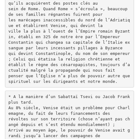
qu’ils acquièrent des postes clés au
sein de Rome. Quand Rome « s’écroula », beaucoup
de ses familles régnantes fuirent pour
les marécages inaccessibles du nord de l’Adriatiq
ue et établirent Venise, qui devint la
ville la plus à l’ouest de l’Empire romain Byzant
in, établi en 325 de notre ère par l’Empereur
Constantin qui changea sa capitale de l’Italie ex
sangue par leurs incessants pillages à Byzance
qui devint Constantinople, du nom de son empereur
; Celui qui étatisa la religion chrétienne et
établit le règne des césaropapistes, toujours d’a
ctualité malgré la propagande qui nous fait
penser que l’Eglise n’a plus de pouvoir autre que
spirituel sur les dirigeants et notre monde.
* A la manière d’un Sabattaï Tsevi ou Jacob Frank
plus tard.
Au 8% siècle, Venise était un problème pour Charl
emagne, du fait de leurs financements des
révoltes sur son territoire (chose n’ayant pas ch
angé depuis et s’est étendu mondialement) ;
Arrivé au moyen âge, le pouvoir de Venise avait g
randi jusqu’à lancer des campagnes de