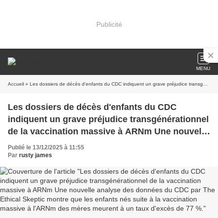
Publicité
MENU
Accueil
» Les dossiers de décès d'enfants du CDC indiquent un grave préjudice transgénérationnel de la vaccination massive à ARNm Une nouvelle analyse des données du CDC par The Ethical Skeptic montre que les enfants nés suite à la vaccination massive à l'ARNm des mères meurent à un taux d'excès de 77 %.
Les dossiers de décès d'enfants du CDC
indiquent un grave préjudice transgénérationnel
de la vaccination massive à ARNm Une nouvelle
analyse des données du CDC par The Ethical
Publié le 13/12/2025 à 11:55
Skeptic montre que les enfants nés suite à la
Par
rusty james
vaccination massive à l'ARNm des mères
meurent à un taux d'excès de 77 %.