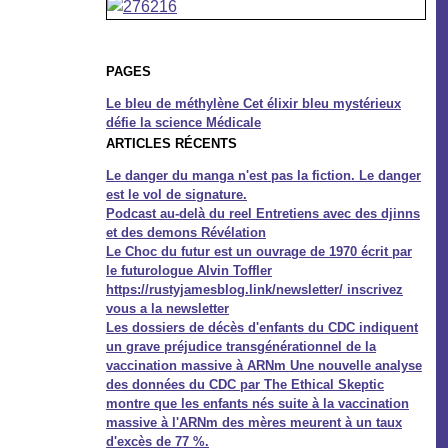
PAGES
Le bleu de méthylène Cet élixir bleu mystérieux
défie la science Médicale
ARTICLES RÉCENTS
Le danger du manga n'est pas la fiction. Le danger
est le vol de signature.
Podcast au-delà du reel Entretiens avec des djinns
et des demons Révélation
Le Choc du futur est un ouvrage de 1970 écrit par
le futurologue Alvin Toffler
https://rustyjamesblog.link/newsletter/ inscrivez
vous a la newsletter
Les dossiers de décès d'enfants du CDC indiquent
un grave préjudice transgénérationnel de la
vaccination massive à ARNm Une nouvelle analyse
des données du CDC par The Ethical Skeptic
montre que les enfants nés suite à la vaccination
massive à l'ARNm des mères meurent à un taux
d'excès de 77 %.