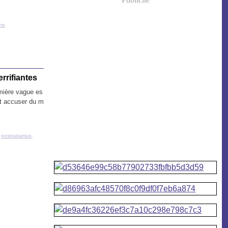
ne
rrifiantes
emière vague es
it accuser du m
,
nostradamus
,