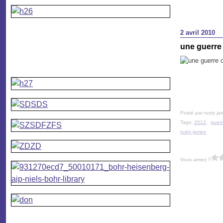
2 avril 2010
une guerre
Posté par rusty ja
Tags:
2012
,
guerr
rusty james
Vous aimez ?