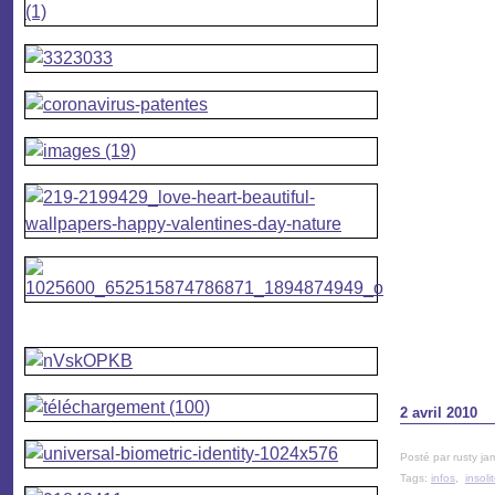
2 avril 2010
Posté par rusty ja
Tags:
infos
,
insoli