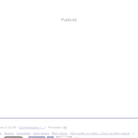
Publicité
mes à 16:46 -
Commentaires [
…
]
- Permalien [
#
]
te
,
illusion
,
immobilier
,
rusty james
,
Blog photo
,
blog audio ou video. Creer un blog gratuit
,
r