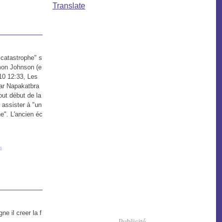
Translate
 catastrophe" s
mon Johnson (e
10 12:33, Les
ar Napakatbra
ut début de la
 assister à "un
e". L'ancien éc
s
e il creer la f
Publicité