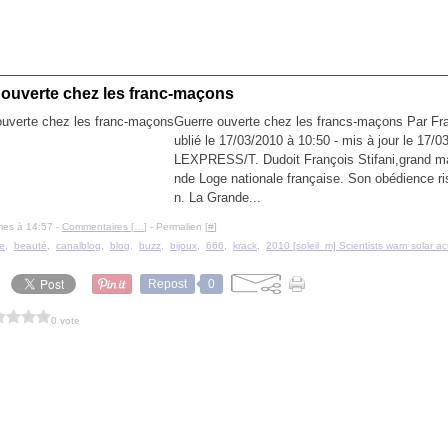
 ouverte chez les franc-maçons
Guerre ouverte chez les francs-maçons Par Fr
ublié le 17/03/2010 à 10:50 - mis à jour le 17/
LEXPRESS/T. Dudoit François Stifani,grand ma
nde Loge nationale française. Son obédience ri
n. La Grande...
mes à 14:57 -
Commentaires [
…
]
- Permalien [
#
]
e
,
beauté
,
canalblog
,
blog
,
buzz
,
bijoux
,
666
,
krack
,
2010 [soleil_m] Scientists warn solar act
Repost
0
0 vote