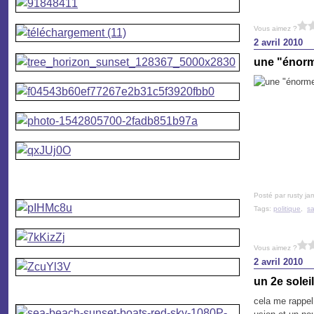
Vous aimez ?
2 avril 2010
une "énorm
Posté par rusty ja
Tags:
politique
,
s
Vous aimez ?
2 avril 2010
un 2e soleil
cela me rappel