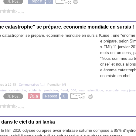
Repost
0
0 vote
e catastrophe" se prépare, economie mondiale en sursis !
Crise : une "énorme
e prépare, selon Si
x-FMI) 11 janvier 20
mots ont un sens, p
"Nous sommes au to
crise" et nous allons
e énorme catastroph
onomiste en chef...
mes à 15:45 -
Commentaires [
…
]
- Permalien [
#
]
antée
,
catastrophe
,
epidemie
,
prediction
,
freud
,
666
,
nwo
,
scientifique
,
scandale
,
rusty jame
Repost
0
0 vote
 dans le ciel du sri lanka
 le film 2010 odysée ou après avoir embrasé saturne composé a 85% d'hydrogn