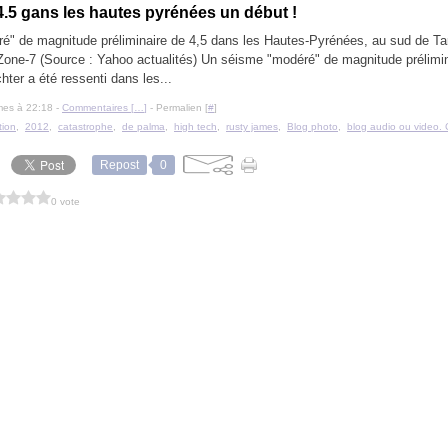
.5 gans les hautes pyrénées un début !
" de magnitude préliminaire de 4,5 dans les Hautes-Pyrénées, au sud de Tar
 Zone-7 (Source : Yahoo actualités) Un séisme "modéré" de magnitude prélimin
chter a été ressenti dans les...
mes à 22:18 -
Commentaires [
…
]
- Permalien [
#
]
tion
,
2012
,
catastrophe
,
de palma
,
high tech
,
rusty james
,
Blog photo
,
blog audio ou video. 
Repost
0
0 vote