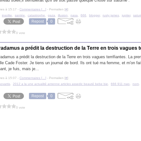
veau soleil,il semblerait qu'il se soit passé quelque chose sur saturne .
mes à 15:17 -
Commentaires [
…
]
- Permalien [
#
]
,
insolite
,
santée
,
catastrophe
,
gaza
,
illusion
,
nasa
,
666
,
blogger
,
rusty james
,
jupiter
,
satur
Repost
0
0 vote
adamus a prédit la destruction de la Terre en trois vagues te
adamus a prédit la destruction de la Terre en trois vagues terrifiantes. La pr
elle Cade Foster. Je tiens un journal de bord. Ils ont tué ma femme, et m'on fa
ant, je fuis, mais je...
mes à 15:07 -
Commentaires [
…
]
- Permalien [
#
]
novartis
,
2012 a la une actualité antenne articles assedic beauté bebe bie
,
666 911 nwo
,
nom
Repost
0
0 vote