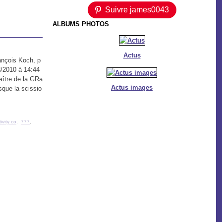
Suivre james0043
ALBUMS PHOTOS
Actus
ançois Koch, p
03/2010 à 14:44
ître de la GRa
Actus images
sque la scissio
ivity co
,
777
,