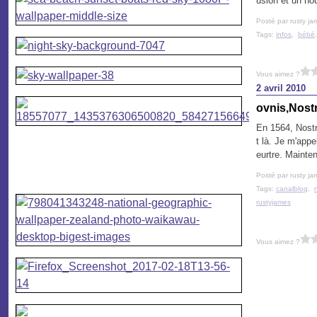
usion et un nou
Posté par rusty ja
Tags:
infos
,
bébé
Vous aimez ?
2 avril 2010
ovnis,Nostr
En 1564, Nostr
t là. Je m'app
eurtre. Mainten
Posté par rusty ja
Tags:
canalblog
,
rustyjames
Vous aimez ?