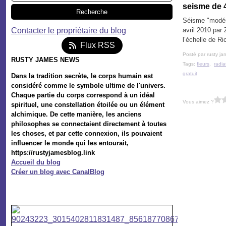
seisme de 4
Séisme "modéré
Contacter le propriétaire du blog
avril 2010 par
l’échelle de Ri
Flux RSS
Posté par rusty ja
RUSTY JAMES NEWS
Tags:
fleurs
,
radia
gratuit
Dans la tradition secrète, le corps humain est
considéré comme le symbole ultime de l'univers.
Chaque partie du corps correspond à un idéal
Vous aimez ?
spirituel, une constellation étoilée ou un élément
alchimique. De cette manière, les anciens
philosophes se connectaient directement à toutes
les choses, et par cette connexion, ils pouvaient
influencer le monde qui les entourait,
https://rustyjamesblog.link
Accueil du blog
Créer un blog avec CanalBlog