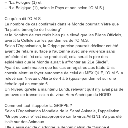
-- *La Pologne (1) et
-- *La Belgique (1), selon le Pays et non selon l'O.M.S.).
Ce qu'en dit l'O.M.S. :
Le nombre de cas confirmés dans le Monde pourrait n'être que
"la partie émergée de l'iceberg",
et le Nombre de cas réels bien plus élevé que les Bilans Officiels,
avertit la Cellule sur les pandémies de l'O.M.S.
Selon l'Organisation, la Grippe porcine pourrait décliner cet été
avant de refaire surface à l'automne avec une virulence sans
précédent et, "si cela se produisait, cela serait la pire des
épidémies que le Monde aurait à affronter au 21e Siècle".
Ayant eu confirmation que les cas enregistrés aux Etats-Unis
constituaient un foyer autonome de celui du MEXIQUE, l'O.M.S. a
relevé son Niveau d'Alerte de 4 à 5 (quasi-pandémie) sur une
échelle qui en compte 6.
Un Niveau qu'elle a maintenu Lundi, relevant qu'il n'y avait pas de
preuves de transmission du virus Hors Amérique du NORD.
Comment faut-il appeler la GRIPPE ?
Selon l'Organisation Mondiale de la Santé Animale, l'appellation
"Grippe porcine" est inappropriée car le virus A/H1N1 n'a pas été
isolé sur des Animaux.
Elle a ainsi décidé d'adopter la dénomination de "Grippe A