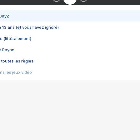
 DayZ
 a 13 ans (et vous l'avez ignoré)
e (littéralement)
im Rayan
 toutes les règles
s les jeux vidéo
us choquant de Rockstar ? - Le scandale BULLY
e plus moche de Steam
du RÊVE tourne au CAUCHEMAR
pendant 8 heures
it… à tort
umiliés par un jeu vidéo