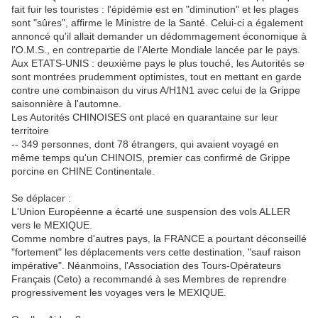
fait fuir les touristes : l'épidémie est en "diminution" et les plages
sont "sûres", affirme le Ministre de la Santé. Celui-ci a également
annoncé qu'il allait demander un dédommagement économique à
l'O.M.S., en contrepartie de l'Alerte Mondiale lancée par le pays.
Aux ETATS-UNIS : deuxième pays le plus touché, les Autorités se
sont montrées prudemment optimistes, tout en mettant en garde
contre une combinaison du virus A/H1N1 avec celui de la Grippe
saisonnière à l'automne.
Les Autorités CHINOISES ont placé en quarantaine sur leur
territoire
-- 349 personnes, dont 78 étrangers, qui avaient voyagé en
même temps qu'un CHINOIS, premier cas confirmé de Grippe
porcine en CHINE Continentale.
Se déplacer :
L'Union Européenne a écarté une suspension des vols ALLER
vers le MEXIQUE.
Comme nombre d'autres pays, la FRANCE a pourtant déconseillé
"fortement" les déplacements vers cette destination, "sauf raison
impérative". Néanmoins, l'Association des Tours-Opérateurs
Français (Ceto) a recommandé à ses Membres de reprendre
progressivement les voyages vers le MEXIQUE.