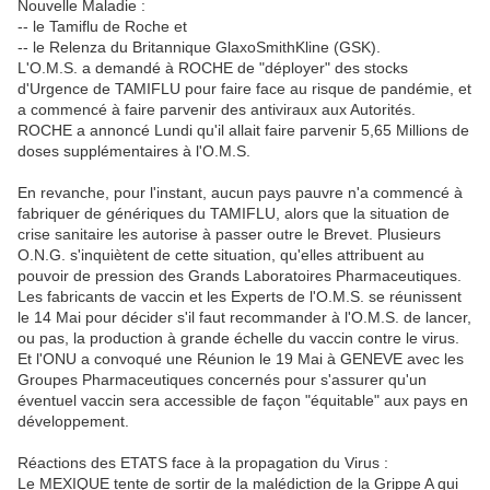
Nouvelle Maladie :
-- le Tamiflu de Roche et
-- le Relenza du Britannique GlaxoSmithKline (GSK).
L'O.M.S. a demandé à ROCHE de "déployer" des stocks
d'Urgence de TAMIFLU pour faire face au risque de pandémie, et
a commencé à faire parvenir des antiviraux aux Autorités.
ROCHE a annoncé Lundi qu'il allait faire parvenir 5,65 Millions de
doses supplémentaires à l'O.M.S.
En revanche, pour l'instant, aucun pays pauvre n'a commencé à
fabriquer de génériques du TAMIFLU, alors que la situation de
crise sanitaire les autorise à passer outre le Brevet. Plusieurs
O.N.G. s'inquiètent de cette situation, qu'elles attribuent au
pouvoir de pression des Grands Laboratoires Pharmaceutiques.
Les fabricants de vaccin et les Experts de l'O.M.S. se réunissent
le 14 Mai pour décider s'il faut recommander à l'O.M.S. de lancer,
ou pas, la production à grande échelle du vaccin contre le virus.
Et l'ONU a convoqué une Réunion le 19 Mai à GENEVE avec les
Groupes Pharmaceutiques concernés pour s'assurer qu'un
éventuel vaccin sera accessible de façon "équitable" aux pays en
développement.
Réactions des ETATS face à la propagation du Virus :
Le MEXIQUE tente de sortir de la malédiction de la Grippe A qui