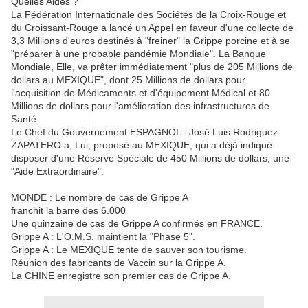
Quelles Aides ?
La Fédération Internationale des Sociétés de la Croix-Rouge et
du Croissant-Rouge a lancé un Appel en faveur d'une collecte de
3,3 Millions d'euros destinés à "freiner" la Grippe porcine et à se
"préparer à une probable pandémie Mondiale". La Banque
Mondiale, Elle, va prêter immédiatement "plus de 205 Millions de
dollars au MEXIQUE", dont 25 Millions de dollars pour
l'acquisition de Médicaments et d'équipement Médical et 80
Millions de dollars pour l'amélioration des infrastructures de
Santé.
Le Chef du Gouvernement ESPAGNOL : José Luis Rodriguez
ZAPATERO a, Lui, proposé au MEXIQUE, qui a déjà indiqué
disposer d'une Réserve Spéciale de 450 Millions de dollars, une
"Aide Extraordinaire".
MONDE : Le nombre de cas de Grippe A
franchit la barre des 6.000
Une quinzaine de cas de Grippe A confirmés en FRANCE.
Grippe A : L'O.M.S. maintient la "Phase 5".
Grippe A : Le MEXIQUE tente de sauver son tourisme.
Réunion des fabricants de Vaccin sur la Grippe A.
La CHINE enregistre son premier cas de Grippe A.