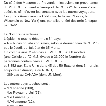
Du côté des Mesures de Prévention, les avions en provenance
du MEXIQUE arrivent à l'aéroport de ROISSY dans une Zone
spéciale, afin d'éviter les contacts avec les autres voyageurs.
Cinq Etats Américains (la Californie, le Texas, l'Illinois, le
Wisconsin et New-York) ont, par ailleurs, été déclarés à risque
par l'InVS.
Le Nombre de victimes :
L'épidémie touche désormais 34 pays.
-- 6.497 cas ont été confirmés, selon le dernier bilan de l'O.M.S.
publié Jeudi, qui fait état de 65 Morts.
On compte ainsi 2.446 cas au MEXIQUE et 60 mortels
(une Cellule de l'O.M.S. évalue à 23.000 le Nombre de
personnes contaminées au MEXIQUE)
et 3.352 aux Etats-Unis dans 45 des 50 Etats et dont 3 mortels.
Toujours en Amérique du NORD,
-- 389 cas au CANADA (dont UN Mort).
Les autres pays touchés sont :
-- *L'Espagne (100),
-- *Le Royaume-Uni (71),
-- *Le Panama (29),
-- *L'Allemagne (12),