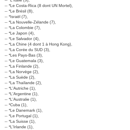
-- *L'Italie (9),
-- *Le Costa-Rica (8 dont UN Mortel),
-- *Le Brésil (8),
-- *Israël (7),
-- *La Nouvelle-Zélande (7),
-- *La Colombie (7),
-- *Le Japon (4),
-- *Le Salvador (4),
-- *La Chine (4 dont 1 à Hong Kong),
-- *La Corée du SUD (3),
-- *Les Pays-Bas (3),
-- *Le Guatemala (3),
-- *La Finlande (2),
-- *La Norvège (2),
-- *La Suède (2),
-- *La Thaïlande (2),
-- *L'Autriche (1),
-- *L'Argentine (1),
-- *L'Australie (1),
-- *Cuba (1),
-- *Le Danemark (1),
-- *Le Portugal (1),
-- *La Suisse (1),
-- *L'Irlande (1),