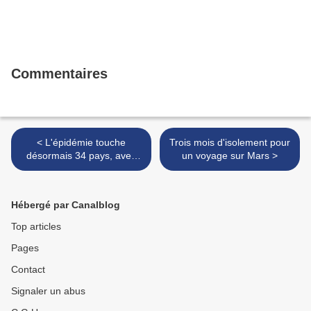
Commentaires
< L'épidémie touche
Trois mois d'isolement pour
désormais 34 pays, avec
un voyage sur Mars >
6.497 cas confirmés et 64
morts.
Hébergé par Canalblog
Top articles
Pages
Contact
Signaler un abus