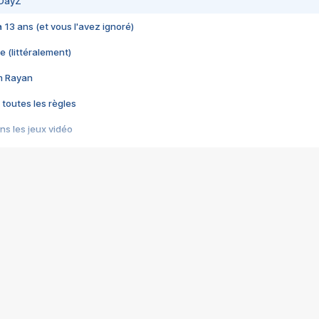
 DayZ
 a 13 ans (et vous l'avez ignoré)
e (littéralement)
im Rayan
 toutes les règles
s les jeux vidéo
us choquant de Rockstar ? - Le scandale BULLY
e plus moche de Steam
du RÊVE tourne au CAUCHEMAR
pendant 8 heures
it… à tort
umiliés par un jeu vidéo
ire - Final Fantasy 8