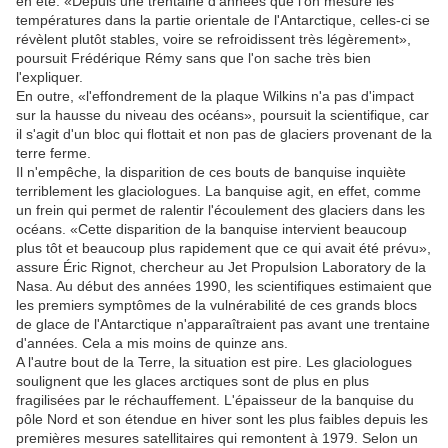
en été. «Depuis une trentaine d'années que l'on mesure les
températures dans la partie orientale de l'Antarctique, celles-ci se
révèlent plutôt stables, voire se refroidissent très légèrement»,
poursuit Frédérique Rémy sans que l'on sache très bien
l'expliquer.
En outre, «l'effondrement de la plaque Wilkins n'a pas d'impact
sur la hausse du niveau des océans», poursuit la scientifique, car
il s'agit d'un bloc qui flottait et non pas de glaciers provenant de la
terre ferme.
Il n'empêche, la disparition de ces bouts de banquise inquiète
terriblement les glaciologues. La banquise agit, en effet, comme
un frein qui permet de ralentir l'écoulement des glaciers dans les
océans. «Cette disparition de la banquise intervient beaucoup
plus tôt et beaucoup plus rapidement que ce qui avait été prévu»,
assure Éric Rignot, chercheur au Jet Propulsion Laboratory de la
Nasa. Au début des années 1990, les scientifiques estimaient que
les premiers symptômes de la vulnérabilité de ces grands blocs
de glace de l'Antarctique n'apparaîtraient pas avant une trentaine
d'années. Cela a mis moins de quinze ans.
A l'autre bout de la Terre, la situation est pire. Les glaciologues
soulignent que les glaces arctiques sont de plus en plus
fragilisées par le réchauffement. L'épaisseur de la banquise du
pôle Nord et son étendue en hiver sont les plus faibles depuis les
premières mesures satellitaires qui remontent à 1979. Selon un