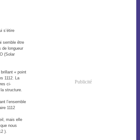
i s’étire
ui semble être
s de longueur
DO (Solar
rillant « point
es 1112. La
Publicité
res ci-
la structure.
lant l’ensemble
aire 1112
il, mais elle
s que nous
2 ).