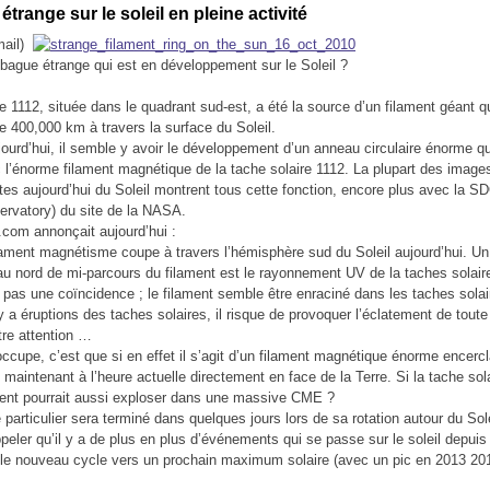
étrange sur le soleil en pleine activité
mail)
 bague étrange qui est en développement sur le Soleil ?
e 1112, située dans le quadrant sud-est, a été la source d’un filament géant qu
e 400,000 km à travers la surface du Soleil.
ourd’hui, il semble y avoir le développement d’un anneau circulaire énorme q
c l’énorme filament magnétique de la tache solaire 1112. La plupart des image
ntes aujourd’hui du Soleil montrent tous cette fonction, encore plus avec la S
rvatory) du site de la NASA.
com annonçait aujourd’hui :
ent magnétisme coupe à travers l’hémisphère sud du Soleil aujourd’hui. Un b
au nord de mi-parcours du filament est le rayonnement UV de la taches solair
t pas une coïncidence ; le filament semble être enraciné dans les taches solai
y a éruptions des taches solaires, il risque de provoquer l’éclatement de toute 
tre attention …
ccupe, c’est que si en effet il s’agit d’un filament magnétique énorme encerc
st maintenant à l’heure actuelle directement en face de la Terre. Si la tache sol
ament pourrait aussi exploser dans une massive CME ?
articulier sera terminé dans quelques jours lors de sa rotation autour du Sole
ppeler qu’il y a de plus en plus d’événements qui se passe sur le soleil depui
e nouveau cycle vers un prochain maximum solaire (avec un pic en 2013 201