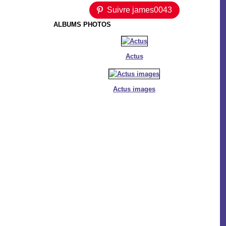
Suivre james0043
ALBUMS PHOTOS
Actus
Actus images