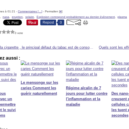
mes à 01:21 -
Commentaires [
…
]
- Permalien [
#
]
,
nasa
,
eruption
,
solaire
,
Explosion correspond probablement au dernier évènement
,
plasma
Repost
0
0 vote
la vérité sur la cigarette , le principal défaut du tabac est de consommer 500 mg de vitamine C
z aussi :
Le mensonge sur les
caries Comment les
Régime alcalin de 7
sous
guérir naturellement
jours pour lutter contre
Des nano
avec un
l'inflammation et la
creusent 
permettre
maladie
cellules 
 le suivi
les tuent 
ons
secondes