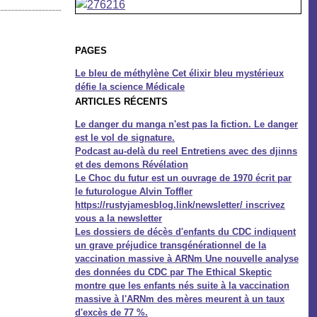
PAGES
Le bleu de méthylène Cet élixir bleu mystérieux
défie la science Médicale
ARTICLES RÉCENTS
Le danger du manga n'est pas la fiction. Le danger
est le vol de signature.
Podcast au-delà du reel Entretiens avec des djinns
et des demons Révélation
Le Choc du futur est un ouvrage de 1970 écrit par
le futurologue Alvin Toffler
https://rustyjamesblog.link/newsletter/ inscrivez
vous a la newsletter
Les dossiers de décès d'enfants du CDC indiquent
un grave préjudice transgénérationnel de la
vaccination massive à ARNm Une nouvelle analyse
des données du CDC par The Ethical Skeptic
montre que les enfants nés suite à la vaccination
massive à l'ARNm des mères meurent à un taux
d'excès de 77 %.