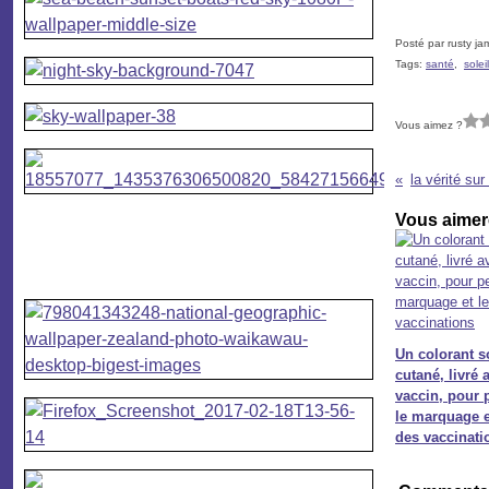
Posté par rusty ja
Tags:
santé
,
soleil
Vous aimez ?
Vous aimere
Un colorant 
cutané, livré 
vaccin, pour 
le marquage et
des vaccinati