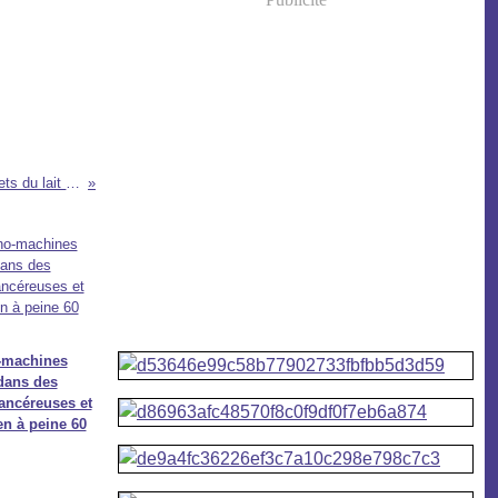
Quels sont les effets du lait sur la santé ?
-machines
dans des
cancéreuses et
en à peine 60