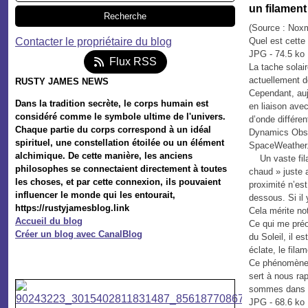
un filament 
(Source : Nox
Contacter le propriétaire du blog
Quel est cette
JPG - 74.5 ko
Flux RSS
La tache solair
actuellement d
RUSTY JAMES NEWS
Cependant, auj
Dans la tradition secrète, le corps humain est
en liaison ave
considéré comme le symbole ultime de l'univers.
d’onde différe
Chaque partie du corps correspond à un idéal
Dynamics Obse
spirituel, une constellation étoilée ou un élément
SpaceWeather.
alchimique. De cette manière, les anciens
Un vaste filam
philosophes se connectaient directement à toutes
chaud » juste 
les choses, et par cette connexion, ils pouvaient
proximité n’es
influencer le monde qui les entourait,
dessous. Si il 
https://rustyjamesblog.link
Cela mérite no
Accueil du blog
Ce qui me préo
Créer un blog avec CanalBlog
du Soleil, il e
éclate, le fil
Ce phénomène p
sert à nous ra
sommes dans l
JPG - 68.6 ko