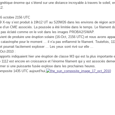
gnétique énorme qui s’étend sur une distance incroyable à travers le soleil, 
12.
 16 octobre 2156 UTC
 X-ray s’est produit à 19h12 UT au S20W26 dans les environs de région activ
e d’un CME associés. La poussée a été limitée dans le temps. Le filament da
’a pas éclaté comme on le voit dans les images PROBA2/SWAP.
vient de produire une éruption solaire (16-Oct, 2156 UTC) et nous avons ap
catastrophe pour le moment … il n’a pas enflammé le filament. Toutefois, 11
 et pourrait facilement exploser … Les yeux sont rivé sur elle …
-Oct-2010 :
apports indiquaient hier une éruption de classe M3 qui est la plus importante 
re 1112 est encore en croissance et l’énorme filament qui y est associés demeu
mmer si une puissante fusée explose dans les prochaines heures.
omposite 1435 UTC aujourd’hui,