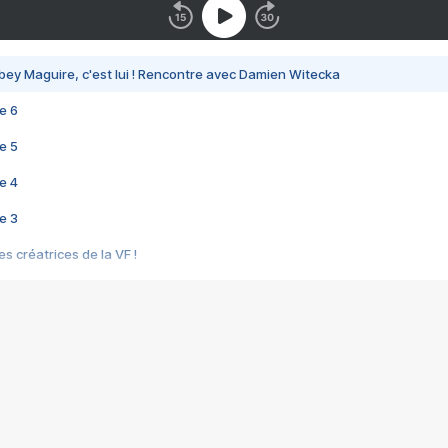
bey Maguire, c'est lui ! Rencontre avec Damien Witecka
e 6
e 5
e 4
e 3
s créatrices de la VF !
e 2
e 1
e Mektoub My Love arrive enfin ! Rencontre avec Shaïn Boumedine et Sal
i : après Toni en famille
elle réalise le bouleversant Dites lui que je l'aime