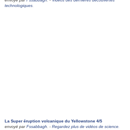
envoyé par
Fssabbagh
. -
Vidéos des dernières découvertes
technologiques.
La Super éruption volcanique du Yellowstone 4/5
envoyé par
Fssabbagh
. -
Regardez plus de vidéos de science.