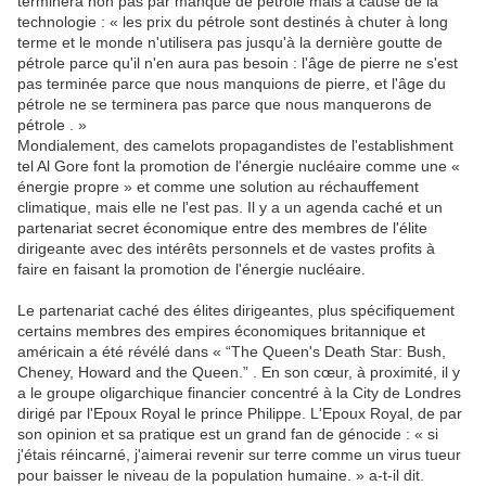
terminera non pas par manque de pétrole mais à cause de la
technologie : « les prix du pétrole sont destinés à chuter à long
terme et le monde n'utilisera pas jusqu'à la dernière goutte de
pétrole parce qu'il n'en aura pas besoin : l'âge de pierre ne s'est
pas terminée parce que nous manquions de pierre, et l'âge du
pétrole ne se terminera pas parce que nous manquerons de
pétrole . »
Mondialement, des camelots propagandistes de l'establishment
tel Al Gore font la promotion de l'énergie nucléaire comme une «
énergie propre » et comme une solution au réchauffement
climatique, mais elle ne l'est pas. Il y a un agenda caché et un
partenariat secret économique entre des membres de l'élite
dirigeante avec des intérêts personnels et de vastes profits à
faire en faisant la promotion de l'énergie nucléaire.
Le partenariat caché des élites dirigeantes, plus spécifiquement
certains membres des empires économiques britannique et
américain a été révélé dans « “The Queen's Death Star: Bush,
Cheney, Howard and the Queen.” . En son cœur, à proximité, il y
a le groupe oligarchique financier concentré à la City de Londres
dirigé par l'Epoux Royal le prince Philippe. L'Epoux Royal, de par
son opinion et sa pratique est un grand fan de génocide : « si
j'étais réincarné, j'aimerai revenir sur terre comme un virus tueur
pour baisser le niveau de la population humaine. » a-t-il dit.