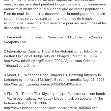
maladies qui persistent pendant longtemps par empoisonnement
radioactif et mutilation du futur génétique de vastes populations.
Rien de neuf, les empires économiques britannique et américain
sont infâmes se conduisant comme «hommes de frappe
économique » avec une faim insatiable pour les ressources et les
richesses des autres.
1 Personal communication, November 1991, Livermore Nuclear
Weapons Lab
2 International Criminal Tribunal for Afghanistan at Tokyo: Final
Written Opinion of Judge Niloufer Bhagwat, March 10, 2004.
http://www.mindfully.org/Reform/2004/Afghanistan-Criminal-
Tribunal10mar04.htm
3 Moret, L., “Weapons Used, Targets Hit, Bombing Intensity in
Lebanon by the Israeli Military”, Beirut Indymedia, Aug. 26, 2006.
http://beirut.indymedia.org/ar/2006/08/5490.shtml
4 Fisk, R., “Robert Fisk: Mystery of Israel's secret uranium bomb
– Alarm over radioactive legacy left by attack on Lebanon,” The
Independent, Oct. 28, 2006.
http://news.independent.co.uk/world/fisk/article1935945.ece