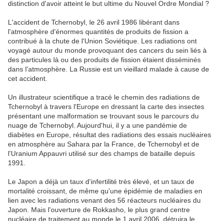
distinction d'avoir atteint le but ultime du Nouvel Ordre Mondial ?
L'accident de Tchernobyl, le 26 avril 1986 libérant dans
l'atmosphère d'énormes quantités de produits de fission a
contribué à la chute de l'Union Soviétique. Les radiations ont
voyagé autour du monde provoquant des cancers du sein liés à
des particules là ou des produits de fission étaient disséminés
dans l'atmosphère. La Russie est un vieillard malade à cause de
cet accident.
Un illustrateur scientifique a tracé le chemin des radiations de
Tchernobyl à travers l'Europe en dressant la carte des insectes
présentant une malformation se trouvant sous le parcours du
nuage de Tchernobyl. Aujourd'hui, il y a une pandémie de
diabètes en Europe, résultat des radiations des essais nucléaires
en atmosphère au Sahara par la France, de Tchernobyl et de
l'Uranium Appauvri utilisé sur des champs de bataille depuis
1991.
Le Japon a déjà un taux d'infertilité très élevé, et un taux de
mortalité croissant, de même qu'une épidémie de maladies en
lien avec les radiations venant des 56 réacteurs nucléaires du
Japon. Mais l'ouverture de Rokkasho, le plus grand centre
nucléaire de traitement au monde le 1 avril 2006, détruira le