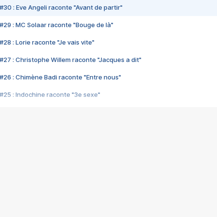
#30 : Eve Angeli raconte "Avant de partir"
#29 : MC Solaar raconte "Bouge de là"
28 : Lorie raconte "Je vais vite"
#27 : Christophe Willem raconte "Jacques a dit"
#26 : Chimène Badi raconte "Entre nous"
#25 : Indochine raconte "3e sexe"
#24 : Zaho raconte "C'est chelou"
#23 : Patrick Bruel raconte "Au café des délices"
#22 : Kyo raconte "Le chemin"
#21 : Nolwenn Leroy raconte "Cassé"
#20 : Patrick Hernandez raconte "Born to be alive"
#19 : Lorie raconte "Près de moi"
#18 : Michael Jones raconte "A nos actes manqués" (avec Jean-Jacque