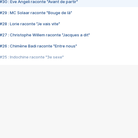
#30 : Eve Angeli raconte "Avant de partir"
#29 : MC Solaar raconte "Bouge de là"
28 : Lorie raconte "Je vais vite"
#27 : Christophe Willem raconte "Jacques a dit"
#26 : Chimène Badi raconte "Entre nous"
#25 : Indochine raconte "3e sexe"
#24 : Zaho raconte "C'est chelou"
#23 : Patrick Bruel raconte "Au café des délices"
#22 : Kyo raconte "Le chemin"
#21 : Nolwenn Leroy raconte "Cassé"
#20 : Patrick Hernandez raconte "Born to be alive"
#19 : Lorie raconte "Près de moi"
#18 : Michael Jones raconte "A nos actes manqués" (avec Jean-Jacque