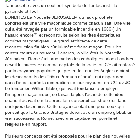
.la mascotte avec un seul oeil symbole de l'antechrist .la
pyramide et l'oeil
LONDRES La Nouvelle JERUSALEM du faux prophète
Londres est une ville maçonnique comme chacun sait. Une ville
qui a été ravagée par un formidable incendie en 1666 ( Un
hasard encore?) et reconstruite selon les rites ésotériques
occultes maçonniques. Le grand architecte de cette
reconstruction fût bien sûr lui-même franc-maçon. Pour les
constructeurs du nouveau Londres, la ville était la Nouvelle
Jérusalem. Rome était aux mains des catholiques, alors Londres
devait lui succéder comme capitale de la vraie foi. C’était renforcé
par la croyance populaire qui prétendait que les Anglais étaient
les descendants des Tribus Perdues d’Israël, qui disparurent
dans l’ouest après la destruction de leur royaume en 722 av JC.
Le londonien Willian Blake, qui avait tendance à employer
l’imagerie maçonnique, se faisait le plus l’écho de cette idée
quand il écrivait sur la Jérusalem qui serait construite ici dans
quelques décennies. Cette croyance était une pour ceux qui
pensait que la Grande Bretagne devait être un empire global, un
vrai successeur à Rome, avec une capitale temporelle et
religieuse en rapport.
Plusieurs concepts ont été proposés pour le plan des nouvelles