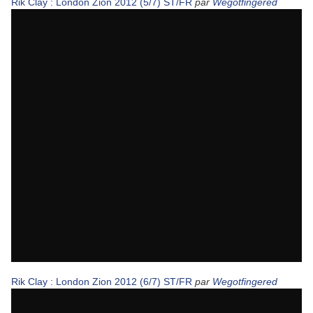
Rik Clay : London Zion 2012 (5/7) ST/FR
par
Wegotfingered
Rik Clay : London Zion 2012 (6/7) ST/FR
par
Wegotfingered