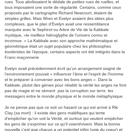
rues. Tous abolissaient le dédale de petites rues de ruelles, et
tous imposaient une sorte de régularité. Certains, comme ceux
proposés par le cartographe Richard Newcourt, étaient de
simples grilles. Mais Wren et Evelyn avaient des idées plus
complexes, que le plan d’Evelyn avait une ressemblance
marquée avec le Sephirot ou Arbre de Vie de la Kabbale
mystique, «le meilleur hiéroglyphe de l’univers connu et
inconnue. » La Kabbale avec son approche mathématique et
géométrique était un sujet populaire chez les philosophes
ésotéristes de l’époque, certains aspects ont été intégrés dans la
Franc-maçonnerie
Evelyn avait précédemment écrit qu’un arrangement soigné de
l’environnement pouvait « influencer l’âme et l’esprit de l’homme
et le préparer à converser avec les bons anges ». Dans la
Kabbale, plutot des génies pour rétablir la vérité les anges ne font
pas de magie et ne sèment pas la corruption sur terre .les
messagers entre le monde physique et le monde métaphysique.
Je ne pense pas que ce soit un hasard ce qui est arrivé à Rik
Clay (sa mort) : il existe des gens maléfiques qui tente
d'empêcher qu'on voit la Vérité, et surtout qui veulent empêcher
les gens de s'exprimer sur ce qu'il voient/vivent. Mais la bonne
nouvelle c'est que chacun a un potentiel infini (voie du coeur) et