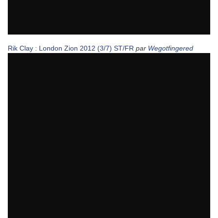
Rik Clay : London Zion 2012 (3/7) ST/FR
par
Wegotfingered