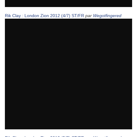
Rik Clay : London Zion 2012 (4/7) ST/FR
par
Wegotfingered