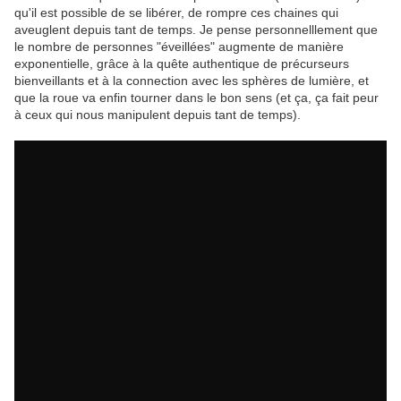
qu'il est possible de se libérer, de rompre ces chaines qui
aveuglent depuis tant de temps. Je pense personnelllement que
le nombre de personnes "éveillées" augmente de manière
exponentielle, grâce à la quête authentique de précurseurs
bienveillants et à la connection avec les sphères de lumière, et
que la roue va enfin tourner dans le bon sens (et ça, ça fait peur
à ceux qui nous manipulent depuis tant de temps).