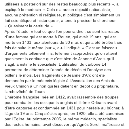
utilisées a posteriori sur des restes beaucoup plus récents », a
expliqué le médecin. « Cela n’a aucun objectif nationaliste,
aucune prétention ni religieuse, ni politique c’est simplement un
fait scientifique et historique », a tenu à préciser le chercheur.
« Quasiment la certitude »
Après l’étude, « tout ce que l’on pourra dire : ce sont les restes
d’une femme qui est morte à Rouen, qui avait 19 ans, qui est
morte en 1431, aux alentours du 30 mai, et qui a été brûlée trois
fois de suite le même jour », a-t-il indiqué. « C’est un faisceau
d’arguments tellement fins, tellement rapprochés qu’on atteint
quasiment la certitude que c’est bien de Jeanne d’Arc » qu’il
s’agit, a estimé le spécialiste. L’utilisation du carbone 14
permettra de déterminer l’année de décès et l’analyse des
pollens le mois. Les fragments de Jeanne d’Arc ont été
demandés par le médecin légiste à l’Association des Amis du
Vieux Chinon à Chinon qui les détient en dépôt du propriétaire,
l’archevêché de Tours.
L’héroïne française, née en 1412, avait rassemblé des troupes
pour combattre les occupants anglais et libérer Orléans avant
d’être capturée et condamnée en 1431 pour hérésie au bûcher, à
l’âge de 19 ans. Cinq siècles après, en 1920, elle a été canonisée
par l’Eglise. Au printemps 2005, le même médecin, spécialiste
des restes humains, avait découvert qu’Agnès Sorel, maîtresse et