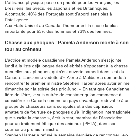
L’attirance physique passe en priorité pour les Français, les
Brésiliens, les Grecs, les Japonais et les Britanniques.
A contrario, 40% des Portugais sont d’abord sensibles à
l’intelligence.
Aux Etats-Unis et au Canada, l’humour est la chose la plus
importante pour 63% des hommes et 73% des femmes.
Chasse aux phoques : Pamela Anderson monte à son
tour au créneau
L’actrice et modèle canadienne Pamela Anderson s’est jointe
lundi à la liste déjà longue des célébrités s’opposant à la chasse
annuelles aux phoques, qui s’est ouverte samedi dans l’est du
Canada. L’ancienne vedette d’« Alerte à Malibu » a demandé à
rencontrer le premier ministre Stephen Harper après avoir animé
dimanche soir la soirée des prix Juno. « En tant que Canadienne,
fière de l’être, je suis outrée de constater qu’on commence à
considérer le Canada comme un pays davantage redevable à un
groupe de chasseurs sans scrupules et à des capricieux
amateurs de fourrure de phoques qu’à l’indignation internationale
que suscite la chasse », écrit la star, membre de l’Association
pour un traitement éthique des animaux (PETA), dans son
courrier au premier ministre.
Stephen Harper a refusé la semaine dernière de rencontrer l’ex-