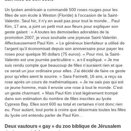
Un lycéen américain a commandé 500 roses rouges pour les
filles de son école à Weston (Floride) à l’occasion de la Saint-
Valentin. Seul hic, il n’y en avait pas pour tout le monde... Paul
Kim, 17 ans, a joint un petit mot aux fleurs pour expliquer son
geste galant : « A toutes les demoiselles adorables de la
promotion 2007, je vous souhaite une joyeuse Saint-Valentin.
Affectueusement Paul Kim. » Le généreux bienfaiteur a utilisé de
l’argent qu’il économisait depuis son anniversaire pour payer les
roses pour quelque 90 dollars (75 euros). « Pour moi, la Saint-
Valentin est une journée particulière », a-t-il expliqué. « Je me
suis rendu compte que beaucoup de filles n’auraient rien et que
ce serait un jour ordinaire pour elles. J’ai décidé de faire ce geste
pour qu’elles aient le sourire. » Sara Farinelli, 16 ans, a reçu sa
rose après un cours de mathématiques. « Je ne sais pas qui est
ce jeune homme, mais il envoie une rose à tout le monde. C’est
un geste charmant. » Mais Paul Kim s’est légèrement trompé
dans son estimation du nombre de filles inscrites au lycée
Cypress Bay. Elles sont 600 au total et certaines n’ont donc rien
eu. Pour autant, tout porte à croire que désormais toutes les filles
du lycée ont entendu parler de Paul Kim...
Deux vautours « gay » du zoo biblique de Jérusalem