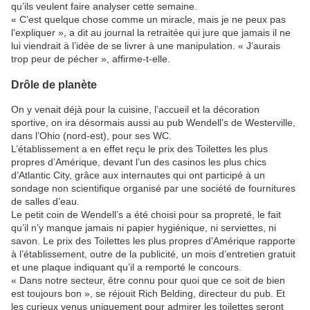
qu’ils veulent faire analyser cette semaine.
« C’est quelque chose comme un miracle, mais je ne peux pas
l’expliquer », a dit au journal la retraitée qui jure que jamais il ne
lui viendrait à l’idée de se livrer à une manipulation. « J’aurais
trop peur de pécher », affirme-t-elle.
Drôle de planète
On y venait déjà pour la cuisine, l’accueil et la décoration
sportive, on ira désormais aussi au pub Wendell’s de Westerville,
dans l’Ohio (nord-est), pour ses WC.
L’établissement a en effet reçu le prix des Toilettes les plus
propres d’Amérique, devant l’un des casinos les plus chics
d’Atlantic City, grâce aux internautes qui ont participé à un
sondage non scientifique organisé par une société de fournitures
de salles d’eau.
Le petit coin de Wendell’s a été choisi pour sa propreté, le fait
qu’il n’y manque jamais ni papier hygiénique, ni serviettes, ni
savon. Le prix des Toilettes les plus propres d’Amérique rapporte
à l’établissement, outre de la publicité, un mois d’entretien gratuit
et une plaque indiquant qu’il a remporté le concours.
« Dans notre secteur, être connu pour quoi que ce soit de bien
est toujours bon », se réjouit Rich Belding, directeur du pub. Et
les curieux venus uniquement pour admirer les toilettes seront