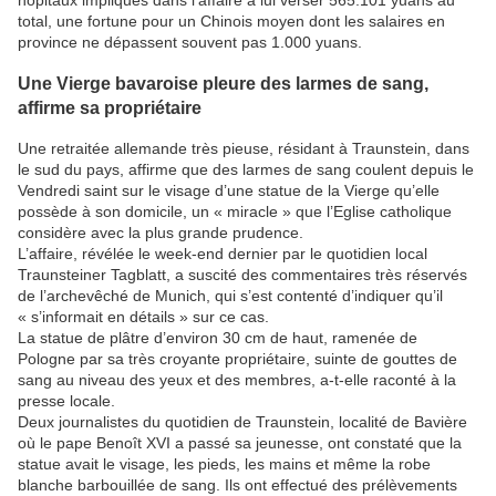
total, une fortune pour un Chinois moyen dont les salaires en
province ne dépassent souvent pas 1.000 yuans.
Une Vierge bavaroise pleure des larmes de sang,
affirme sa propriétaire
Une retraitée allemande très pieuse, résidant à Traunstein, dans
le sud du pays, affirme que des larmes de sang coulent depuis le
Vendredi saint sur le visage d’une statue de la Vierge qu’elle
possède à son domicile, un « miracle » que l’Eglise catholique
considère avec la plus grande prudence.
L’affaire, révélée le week-end dernier par le quotidien local
Traunsteiner Tagblatt, a suscité des commentaires très réservés
de l’archevêché de Munich, qui s’est contenté d’indiquer qu’il
« s’informait en détails » sur ce cas.
La statue de plâtre d’environ 30 cm de haut, ramenée de
Pologne par sa très croyante propriétaire, suinte de gouttes de
sang au niveau des yeux et des membres, a-t-elle raconté à la
presse locale.
Deux journalistes du quotidien de Traunstein, localité de Bavière
où le pape Benoît XVI a passé sa jeunesse, ont constaté que la
statue avait le visage, les pieds, les mains et même la robe
blanche barbouillée de sang. Ils ont effectué des prélèvements