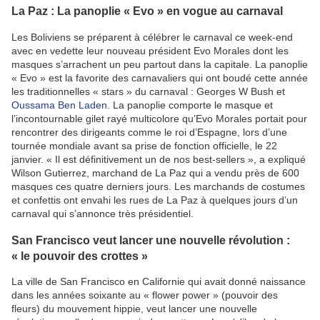
La Paz : La panoplie « Evo » en vogue au carnaval
Les Boliviens se préparent à célébrer le carnaval ce week-end
avec en vedette leur nouveau président Evo Morales dont les
masques s’arrachent un peu partout dans la capitale. La panoplie
« Evo » est la favorite des carnavaliers qui ont boudé cette année
les traditionnelles « stars » du carnaval : Georges W Bush et
Oussama Ben Laden
. La panoplie comporte le masque et
l’incontournable gilet rayé multicolore qu’Evo Morales portait pour
rencontrer des dirigeants comme le roi d’Espagne, lors d’une
tournée mondiale avant sa prise de fonction officielle, le 22
janvier. « Il est définitivement un de nos best-sellers », a expliqué
Wilson Gutierrez, marchand de La Paz qui a vendu près de 600
masques ces quatre derniers jours. Les marchands de costumes
et confettis ont envahi les rues de La Paz à quelques jours d’un
carnaval qui s’annonce très présidentiel.
San Francisco veut lancer une nouvelle révolution :
« le pouvoir des crottes »
La ville de San Francisco en Californie qui avait donné naissance
dans les années soixante au « flower power » (pouvoir des
fleurs) du mouvement hippie, veut lancer une nouvelle