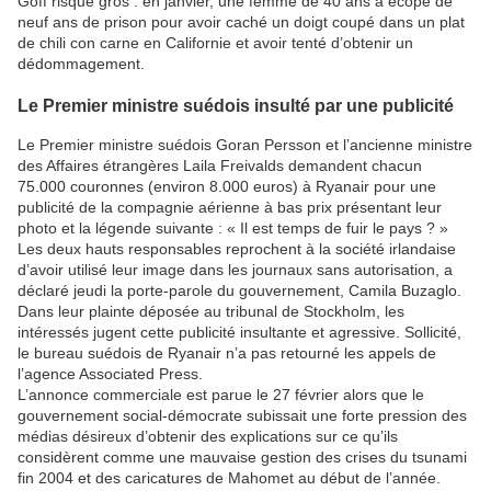
Goff risque gros : en janvier, une femme de 40 ans a écopé de
neuf ans de prison pour avoir caché un doigt coupé dans un plat
de chili con carne en Californie et avoir tenté d’obtenir un
dédommagement.
Le Premier ministre suédois insulté par une publicité
Le Premier ministre suédois Goran Persson et l’ancienne ministre
des Affaires étrangères Laila Freivalds demandent chacun
75.000 couronnes (environ 8.000 euros) à Ryanair pour une
publicité de la compagnie aérienne à bas prix présentant leur
photo et la légende suivante : « Il est temps de fuir le pays ? »
Les deux hauts responsables reprochent à la société irlandaise
d’avoir utilisé leur image dans les journaux sans autorisation, a
déclaré jeudi la porte-parole du gouvernement, Camila Buzaglo.
Dans leur plainte déposée au tribunal de Stockholm, les
intéressés jugent cette publicité insultante et agressive. Sollicité,
le bureau suédois de Ryanair n’a pas retourné les appels de
l’agence Associated Press.
L’annonce commerciale est parue le 27 février alors que le
gouvernement social-démocrate subissait une forte pression des
médias désireux d’obtenir des explications sur ce qu’ils
considèrent comme une mauvaise gestion des crises du tsunami
fin 2004 et des caricatures de Mahomet au début de l’année.