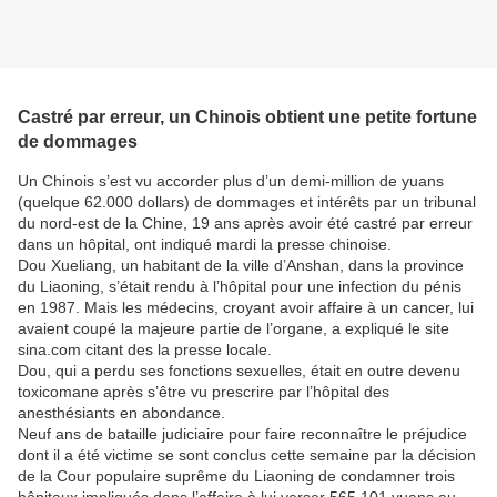
Castré par erreur, un Chinois obtient une petite fortune
de dommages
Un Chinois s’est vu accorder plus d’un demi-million de yuans
(quelque 62.000 dollars) de dommages et intérêts par un tribunal
du nord-est de la Chine, 19 ans après avoir été castré par erreur
dans un hôpital, ont indiqué mardi la presse chinoise.
Dou Xueliang, un habitant de la ville d’Anshan, dans la province
du Liaoning, s’était rendu à l’hôpital pour une infection du pénis
en 1987. Mais les médecins, croyant avoir affaire à un cancer, lui
avaient coupé la majeure partie de l’organe, a expliqué le site
sina.com citant des la presse locale.
Dou, qui a perdu ses fonctions sexuelles, était en outre devenu
toxicomane après s’être vu prescrire par l’hôpital des
anesthésiants en abondance.
Neuf ans de bataille judiciaire pour faire reconnaître le préjudice
dont il a été victime se sont conclus cette semaine par la décision
de la Cour populaire suprême du Liaoning de condamner trois
hôpitaux impliqués dans l’affaire à lui verser 565.101 yuans au