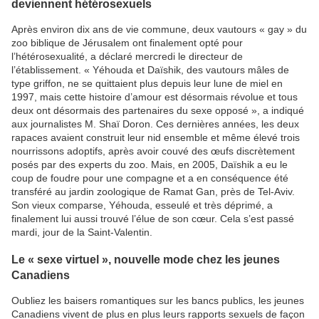
deviennent hétérosexuels
Après environ dix ans de vie commune, deux vautours « gay » du
zoo biblique de Jérusalem ont finalement opté pour
l’hétérosexualité, a déclaré mercredi le directeur de
l’établissement. « Yéhouda et Daïshik, des vautours mâles de
type griffon, ne se quittaient plus depuis leur lune de miel en
1997, mais cette histoire d’amour est désormais révolue et tous
deux ont désormais des partenaires du sexe opposé », a indiqué
aux journalistes M. Shaï Doron. Ces dernières années, les deux
rapaces avaient construit leur nid ensemble et même élevé trois
nourrissons adoptifs, après avoir couvé des œufs discrètement
posés par des experts du zoo. Mais, en 2005, Daïshik a eu le
coup de foudre pour une compagne et a en conséquence été
transféré au jardin zoologique de Ramat Gan, près de Tel-Aviv.
Son vieux comparse, Yéhouda, esseulé et très déprimé, a
finalement lui aussi trouvé l’élue de son cœur. Cela s’est passé
mardi, jour de la Saint-Valentin.
Le « sexe virtuel », nouvelle mode chez les jeunes
Canadiens
Oubliez les baisers romantiques sur les bancs publics, les jeunes
Canadiens vivent de plus en plus leurs rapports sexuels de façon