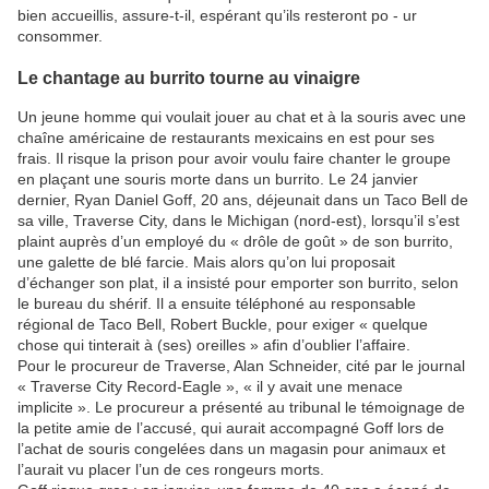
bien accueillis, assure-t-il, espérant qu’ils resteront po - ur
consommer.
Le chantage au burrito tourne au vinaigre
Un jeune homme qui voulait jouer au chat et à la souris avec une
chaîne américaine de restaurants mexicains en est pour ses
frais. Il risque la prison pour avoir voulu faire chanter le groupe
en plaçant une souris morte dans un burrito. Le 24 janvier
dernier, Ryan Daniel Goff, 20 ans, déjeunait dans un Taco Bell de
sa ville, Traverse City, dans le Michigan (nord-est), lorsqu’il s’est
plaint auprès d’un employé du « drôle de goût » de son burrito,
une galette de blé farcie. Mais alors qu’on lui proposait
d’échanger son plat, il a insisté pour emporter son burrito, selon
le bureau du shérif. Il a ensuite téléphoné au responsable
régional de Taco Bell, Robert Buckle, pour exiger « quelque
chose qui tinterait à (ses) oreilles » afin d’oublier l’affaire.
Pour le procureur de Traverse, Alan Schneider, cité par le journal
« Traverse City Record-Eagle », « il y avait une menace
implicite ». Le procureur a présenté au tribunal le témoignage de
la petite amie de l’accusé, qui aurait accompagné Goff lors de
l’achat de souris congelées dans un magasin pour animaux et
l’aurait vu placer l’un de ces rongeurs morts.