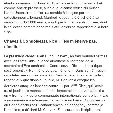
étant couramment utilisée au 19 ème siècle comme sédatif et
comme anti-dépresseur, a indiqué la conservtrice du musée,
Katrin Unterreiner. Le lot, rassemblé à l’origine par un
collectionneur allemand, Manfred Klauda, a été acheté à sa
veuve pour 850.000 euros, a indiqué la direction du musée, dont
la collection compte désormais 350 objets se rapportant à la belle
Sissi.
Chavez à Condoleezza Rice : « Ne m’énerve pas,
nénette »
Le président vénézuélien Hugo Chavez , en très mauvais termes
avec les Etats-Unis , a lancé dimanche à l’adresse de la
secrétaire d’Etat américaine Condoleezza Rice, qui le critique
sévèrement : « Ne m’énerve pas, nénette ». Dans son émission
radiotélévisée dominicale « Alo Presidente », lors de laquelle il
répond aux questions du public, M. Chavez a évoqué les
me
dernières attaques lancées contre lui par M
Rice, qui l’avait
traité jeudi de « menace pour la démocratie » et avait appelé à
un « front uni » de la communauté internationale contre lui. « Elle
a recommencé à m’énerver. Je t’envoie un baiser, Condoleezza,
ou Condolencia (ndlr : condoléances, en espagnol), comme je
l’appelle », a déclaré M. Chavez. Et assurant qu’il répliquerait