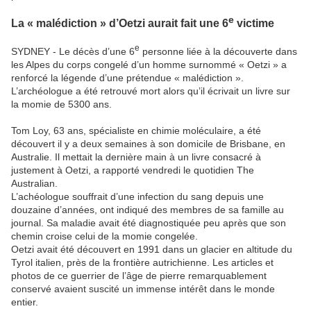
e
La « malédiction » d’Oetzi aurait fait une 6
victime
e
SYDNEY - Le décès d’une 6
personne liée à la découverte dans
les Alpes du corps congelé d’un homme surnommé « Oetzi » a
renforcé la légende d’une prétendue « malédiction ».
L’archéologue a été retrouvé mort alors qu’il écrivait un livre sur
la momie de 5300 ans.
Tom Loy, 63 ans, spécialiste en chimie moléculaire, a été
découvert il y a deux semaines à son domicile de Brisbane, en
Australie. Il mettait la dernière main à un livre consacré à
justement à Oetzi, a rapporté vendredi le quotidien The
Australian.
L’achéologue souffrait d’une infection du sang depuis une
douzaine d’années, ont indiqué des membres de sa famille au
journal. Sa maladie avait été diagnostiquée peu après que son
chemin croise celui de la momie congelée.
Oetzi avait été découvert en 1991 dans un glacier en altitude du
Tyrol italien, près de la frontière autrichienne. Les articles et
photos de ce guerrier de l’âge de pierre remarquablement
conservé avaient suscité un immense intérêt dans le monde
entier.