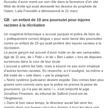
Accusée d’avoir menti sur son rôle dans la fermeture d’un site
Web de droite qui avait demandé les dessins du prophète de
l’islam, Laila Freivalds a démissionné le 21 mars.
GB : un enfant de 10 ans poursuivi pour injures
racistes à la récréation
Un magistrat britannique a accusé parquet et police de faire du
« politiquement correct dingue » pour avoir lancé des poursuites
contre un enfant de 10 qui avait proféré des injures racistes à la
récréation.
Le jeune garçon est accusé d’avoir traité un de ses camarades,
âgé de 11 ans, de « Paki » et de « Ben Laden » lors de disputes
survenues dans la cour de leur école.
L’accusé a admis les faits, mais a assuré ne pas avoir employé
d’autres termes racistes. En revanche, a-t-il souligné, lui-même a
été traité de « sale blanc » par le plaignant.
« Notre système (judiciaire) devient stupide. Des crimes bien plus
graves sont commis sans que la police ne prenne la peine de
poursuivre, ça n’a pas de sens ! », s’est emporté le juge
Jonathan Finestein, du tribunal de Salford (nord-est de
l’Angleterre).
« Dans le bon vieux temps, le directeur aurait fait venir les
gamins dans son bureau pour leur donner à tous les deux une