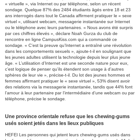
« virtuelle », via Internet ou par téléphone, selon un récent
sondage. Quelque 87% des 2484 étudiants âgés entre 18 et 23
ans interrogés dans tout le Canada affirment pratiquer le « sexe
virtuel », utilisant webcam, messagerie instantanée sur Internet
ou le téléphone avec leurs partenaires. « Nous avons été surpris
par ces chiffres élevés », déclare Noah Gurza du club de
rencontre en ligne CampusKiss.com qui a commandé ce
sondage. « C’est la preuve qu’Internet a entraîné une révolution
dans les comportements sexuels », ajoute-t-il en soulignant que
les jeunes adultes utilisent la technologie depuis leur plus jeune
âge. « L’utilisation d’Internet est une seconde nature pour eux,
c’est logique de penser qu’ils étendent son usage à d’autres
sphères de leur vie », précise-t-il. Du lot des jeunes hommes et
femmes affirmant pratiquer le « sexe virtuel », 53% disent avoir
des relations via la messagerie instantanée, tandis que 44% font
l’amour à leur partenaire par l’intermédiaire d’une webcam ou par
téléphone, précise le sondage.
Une province orientale refuse que les chewing-gums
usés soient jetés dans les lieux publiques
HEFEI Les personnes qui jetent leurs chewing-gums usés dans