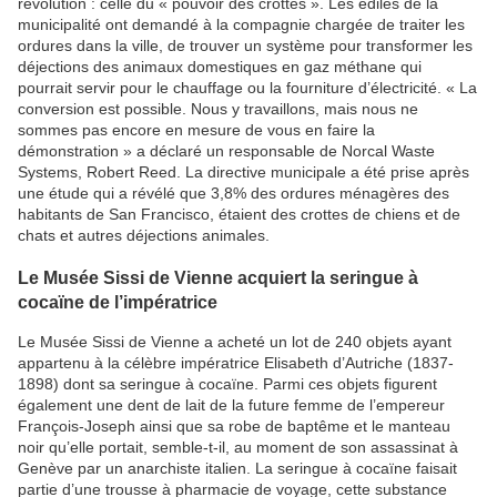
révolution : celle du « pouvoir des crottes ». Les édiles de la
municipalité ont demandé à la compagnie chargée de traiter les
ordures dans la ville, de trouver un système pour transformer les
déjections des animaux domestiques en gaz méthane qui
pourrait servir pour le chauffage ou la fourniture d’électricité. « La
conversion est possible. Nous y travaillons, mais nous ne
sommes pas encore en mesure de vous en faire la
démonstration » a déclaré un responsable de Norcal Waste
Systems, Robert Reed. La directive municipale a été prise après
une étude qui a révélé que 3,8% des ordures ménagères des
habitants de San Francisco, étaient des crottes de chiens et de
chats et autres déjections animales.
Le Musée Sissi de Vienne acquiert la seringue à
cocaïne de l’impératrice
Le Musée Sissi de Vienne a acheté un lot de 240 objets ayant
appartenu à la célèbre impératrice Elisabeth d’Autriche (1837-
1898) dont sa seringue à cocaïne. Parmi ces objets figurent
également une dent de lait de la future femme de l’empereur
François-Joseph ainsi que sa robe de baptême et le manteau
noir qu’elle portait, semble-t-il, au moment de son assassinat à
Genève par un anarchiste italien. La seringue à cocaïne faisait
partie d’une trousse à pharmacie de voyage, cette substance