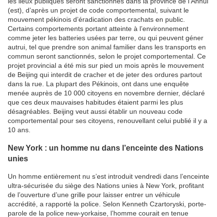
les lieux publiques seront sanctionnés dans la province de l’Anhui
(est), d’après un projet de code comportemental, suivant le
mouvement pékinois d’éradication des crachats en public.
Certains comportements portant atteinte à l’environnement
comme jeter les batteries usées par terre, ou qui peuvent géner
autrui, tel que prendre son animal familier dans les transports en
commun seront sanctionnés, selon le projet comportemental. Ce
projet provincial a été mis sur pied un mois après le mouvement
de Beijing qui interdit de cracher et de jeter des ordures partout
dans la rue. La plupart des Pékinois, ont dans une enquête
menée auprès de 10 000 citoyens en novembre dernier, déclaré
que ces deux mauvaises habitudes étaient parmi les plus
désagréables. Beijing veut aussi établir un nouveau code
comportemental pour ses citoyens, renouvellant celui publié il y a
10 ans.
New York : un homme nu dans l’enceinte des Nations
unies
Un homme entièrement nu s’est introduit vendredi dans l’enceinte
ultra-sécurisée du siège des Nations unies à New York, profitant
de l’ouverture d’une grille pour laisser entrer un véhicule
accrédité, a rapporté la police. Selon Kenneth Czartoryski, porte-
parole de la police new-yorkaise, l’homme courait en tenue