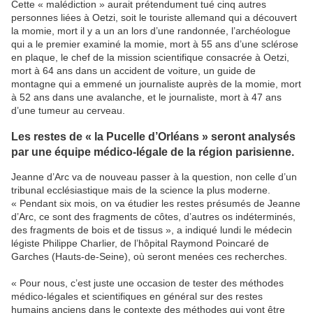
Cette « malédiction » aurait prétendument tué cinq autres
personnes liées à Oetzi, soit le touriste allemand qui a découvert
la momie, mort il y a un an lors d’une randonnée, l’archéologue
qui a le premier examiné la momie, mort à 55 ans d’une sclérose
en plaque, le chef de la mission scientifique consacrée à Oetzi,
mort à 64 ans dans un accident de voiture, un guide de
montagne qui a emmené un journaliste auprès de la momie, mort
à 52 ans dans une avalanche, et le journaliste, mort à 47 ans
d’une tumeur au cerveau.
Les restes de « la Pucelle d’Orléans » seront analysés
par une équipe médico-légale de la région parisienne.
Jeanne d’Arc va de nouveau passer à la question, non celle d’un
tribunal ecclésiastique mais de la science la plus moderne.
« Pendant six mois, on va étudier les restes présumés de Jeanne
d’Arc, ce sont des fragments de côtes, d’autres os indéterminés,
des fragments de bois et de tissus », a indiqué lundi le médecin
légiste Philippe Charlier, de l’hôpital Raymond Poincaré de
Garches (Hauts-de-Seine), où seront menées ces recherches.
« Pour nous, c’est juste une occasion de tester des méthodes
médico-légales et scientifiques en général sur des restes
humains anciens dans le contexte des méthodes qui vont être