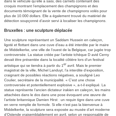
dans le véhicule qu’elle a saisi, des carnets contenant des
croquis montrant l’emplacement des champignons et des
documents témoignant de la vente de champignons volés pour
plus de 10.000 dollars. Elle a également trouvé du matériel de
détection soupçonné d’avoir servi à localiser les champignons.
Bruxelles : une sculpture déplacée
Une sculpture représentant un Saddam Hussein en caleçon,
ligoté et flottant dans une cuve d’eau a été interdite par le maire
de Middelkerke, une ville de l’ouest de la Belgique, car jugée trop
controversée. La statue créée par l’artiste tchèque D avid Cerny
devait être présentée dans la localité côtière lors d’un festival
er
artistique qui se tiendra à partir du 1
avril. Mais le premier
magistrat de la ville, Michel Landuyt, l’a interdite d’exposition,
craignant de possibles réactions négatives, a souligné Leo
Coulier, secrétaire de la municipalité. « C’est une chose
controversée et potentiellement explosive », a-t-il expliqué. La
statue représente l’ancien dictateur irakien en caleçon, les mains
attachées dans le dos dans une pose évoquant une œuvre de
l’artiste britannique Damien Hirst : un requin tigre dans une cuve
en verre remplie de formole. Si elle n’est pas la bienvenue à
Middelkerke, la sculpture sera exposée au musée d’art moderne
d’Ostende vraisemblablement en avril, selon un responsable de