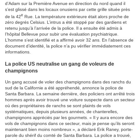
d’Adam sur la Première Avenue en direction du nord quand il
s’est glissé dans les locaux onusiens par cette grille située près
e
de la 42
Rue. La température extérieure était alors proche de
zéro degrés Celsius. L’intrus a été stoppé par des gardiens et
retenu jusqu’à l’arrivée de la police. Il a ensuite été admis à
l’hôpital Bellevue pour subir une évaluation psychiatrique.
L’homme s’est identifié et a affirmé avoir 32 ans. En l’absence de
document d’identité, la police n’a pu vérifier immédiatement ces
informations.
La police US neutralise un gang de voleurs de
champignons
Un gang accusé de voler des champignons dans des ranchs du
sud de la Californie a été appréhendé, annonce la police de
Santa Barbara. La semaine dernière, des policiers ont arrêté trois
hommes après avoir trouvé une voiture suspecte dans un secteur
où des propriétaires de ranchs se sont plaints de vols
systématiques, depuis plusieurs années, de chanterelles,
champignons appréciés par les gourmets. « Il y aura encore des
vols de champignons dans ce secteur, mais je pense qu’ils seront
maintenant bien moins nombreux », a déclaré Erik Raney, porte-
parole du shérif du comté de Santa Barbara. La police a trouvé,