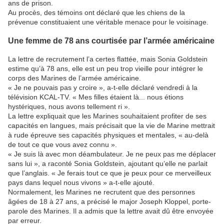
ans de prison.
Au procès, des témoins ont déclaré que les chiens de la
prévenue constituaient une véritable menace pour le voisinage.
Une femme de 78 ans courtisée par l’armée américaine
La lettre de recrutement l’a certes flattée, mais Sonia Goldstein
estime qu’à 78 ans, elle est un peu trop vieille pour intégrer le
corps des Marines de l’armée américaine.
« Je ne pouvais pas y croire », a-t-elle déclaré vendredi à la
télévision KCAL-TV. « Mes filles étaient là... nous étions
hystériques, nous avons tellement ri ».
La lettre expliquait que les Marines souhaitaient profiter de ses
capacités en langues, mais précisait que la vie de Marine mettrait
à rude épreuve ses capacités physiques et mentales, « au-delà
de tout ce que vous avez connu ».
« Je suis là avec mon déambulateur. Je ne peux pas me déplacer
sans lui », a raconté Sonia Goldstein, ajoutant qu’elle ne parlait
que l’anglais. « Je ferais tout ce que je peux pour ce merveilleux
pays dans lequel nous vivons » a-t-elle ajouté.
Normalement, les Marines ne recrutent que des personnes
âgées de 18 à 27 ans, a précisé le major Joseph Kloppel, porte-
parole des Marines. Il a admis que la lettre avait dû être envoyée
par erreur.