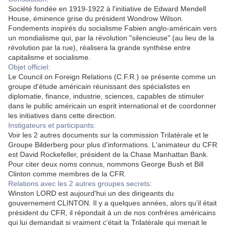
Société fondée en 1919-1922 à l'initiative de Edward Mendell
House, éminence grise du président Wondrow Wilson.
Fondements inspirés du socialisme Fabien anglo-américain vers
un mondialisme qui, par la révolution "silencieuse" (au lieu de la
révolution par la rue), réalisera la grande synthèse entre
capitalisme et socialisme.
Objet officiel:
Le Council on Foreign Relations (C.F.R.) se présente comme un
groupe d'étude américain réunissant des spécialistes en
diplomatie, finance, industrie, sciences, capables de stimuler
dans le public américain un esprit international et de coordonner
les initiatives dans cette direction.
Instigateurs et participants:
Voir les 2 autres documents sur la commission Trilatérale et le
Groupe Bilderberg pour plus d'informations. L'animateur du CFR
est David Rockefeller, président de la Chase Manhattan Bank.
Pour citer deux noms connus, nommons George Bush et Bill
Clinton comme membres de la CFR.
Relations avec les 2 autres groupes secrets:
Winston LORD est aujourd'hui un des dirigeants du
gouvernement CLINTON. Il y a quelques années, alors qu'il était
président du CFR, il répondait à un de nos confrères américains
qui lui demandait si vraiment c'était la Trilatérale qui menait le