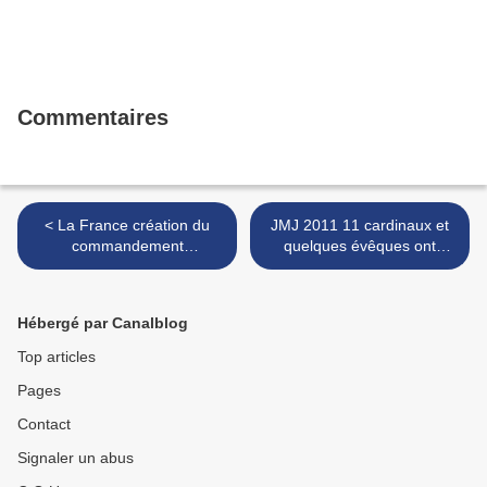
Commentaires
< La France création du
JMJ 2011 11 cardinaux et
commandement
quelques évêques ont
interarmées de l'espace
refusé de serrer la main au
pape >
Hébergé par Canalblog
Top articles
Pages
Contact
Signaler un abus