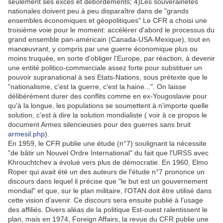
seulement ses excès et débordements; 4)Les souverainetés
nationales doivent peu à peu disparaître dans de "grands
ensembles économiques et géopolitiques" Le CFR a choisi une
troisième voie pour le moment: accélérer d'abord le processus du
grand ensemble pan-américain (Canada-USA-Mexique), tout en
manœuvrant, y compris par une guerre économique plus ou
moins truquée, en sorte d'obliger l'Europe, par réaction, à devenir
une entité politico-commerciale assez forte pour substituer un
pouvoir supranational à ses Etats-Nations, sous prétexte que le
"nationalisme, c'est la guerre, c'est la haine...". On laisse
délibérément durer des conflits comme en ex-Yougoslavie pour
qu'à la longue, les populations se soumettent à n'importe quelle
solution, c'est à dire la solution mondialiste ( voir à ce propos le
document Armes silencieuses pour des guerres sans bruit
armesil.php
).
En 1959, le CFR publie une étude (n°7) soulignant la nécessite
"de bâtir un Nouvel Ordre International" du fait que l'URSS avec
Khrouchtchev a évolué vers plus de démocratie. En 1960, Elmo
Roper qui avait été un des auteurs de l'étude n°7 prononce un
discours dans lequel il précise que "le but est un gouvernement
mondial" et que, sur le plan militaire, l'OTAN doit être utilisé dans
cette vision d'avenir. Ce discours sera ensuite publié à l'usage
des affiliés. Divers aléas de la politique Est-ouest ralentissent le
plan, mais en 1974, Foreign Affairs, la revue du CFR publie une