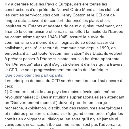
Il y a derrière tous les Pays d'Europe, derrière toutes les
constructions d'un prétendu Nouvel Ordre Mondial, les clubs et
les cercles semi-occultes dont Henry Coston et le CEI ont de
longue date, souvent de concert, dénoncé les plans et les
inspirateurs. Enfants et adeptes de ceux qui, simultanément, ont
financé le communisme et le nazisme, offert la moitié de l'Europe
au communisme après 1943-1945, assuré la survie du
communisme du moment qu'il feignait de se débarrasser du
stalinisme, assuré le retour du communisme depuis 1990, en
empêchant à l'Est toute "décommunisation" des États, ils veulent
à présent passer à l'étape suivante, sous la houlette apparente
"de l'Amérique" alors qu'il s'agit strictement d'initiés qui, à travers
le CFR, se sont progressivement emparés de l'Amérique.
Que complotent les participants:
Les principes de base du CFR se résument aujourd'hui encore à
ceci:
1) Commerce et aide aux pays les moins développés, même
révolutionnaires; 2) Des institutions supranationales (en attendant
un "Gouvernement mondial") doivent prendre en charge:
recherche, exploitation, distribution des ressources énergétiques
et matières premières; rationaliser le grand commerce; régler les
conflits en obligeant au dialogue, en sorte qu'il n'y ait jamais ni
vainqueurs ni vaincus; 3)Le communisme n'est pas l'adversaire,