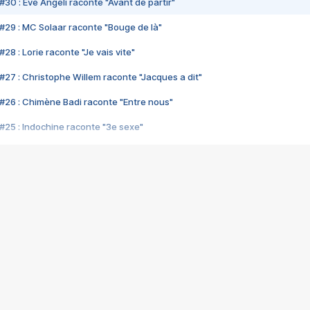
#30 : Eve Angeli raconte "Avant de partir"
#29 : MC Solaar raconte "Bouge de là"
28 : Lorie raconte "Je vais vite"
#27 : Christophe Willem raconte "Jacques a dit"
#26 : Chimène Badi raconte "Entre nous"
#25 : Indochine raconte "3e sexe"
#24 : Zaho raconte "C'est chelou"
#23 : Patrick Bruel raconte "Au café des délices"
#22 : Kyo raconte "Le chemin"
#21 : Nolwenn Leroy raconte "Cassé"
#20 : Patrick Hernandez raconte "Born to be alive"
#19 : Lorie raconte "Près de moi"
#18 : Michael Jones raconte "A nos actes manqués" (avec Jean-Jacque