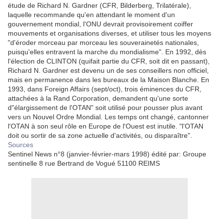
étude de Richard N. Gardner (CFR, Bilderberg, Trilatérale),
laquelle recommande qu'en attendant le moment d'un
gouvernement mondial, l'ONU devrait provisoirement coiffer
mouvements et organisations diverses, et utiliser tous les moyens
"d'éroder morceau par morceau les souverainetés nationales,
puisqu'elles entravent la marche du mondialisme". En 1992, dès
l'élection de CLINTON (quifait partie du CFR, soit dit en passant),
Richard N. Gardner est devenu un de ses conseillers non officiel,
mais en permanence dans les bureaux de la Maison Blanche. En
1993, dans Foreign Affairs (sept/oct), trois éminences du CFR,
attachées à la Rand Corporation, demandent qu'une sorte
d"élargissement de l'OTAN" soit utilisé pour pousser plus avant
vers un Nouvel Ordre Mondial. Les temps ont changé, cantonner
l'OTAN à son seul rôle en Europe de l'Ouest est inutile. "l'OTAN
doit ou sortir de sa zone actuelle d'activités, ou disparaître".
Sources
Sentinel News n°8 (janvier-février-mars 1998) édité par: Groupe
sentinelle 8 rue Bertrand de Vogué 51100 REIMS