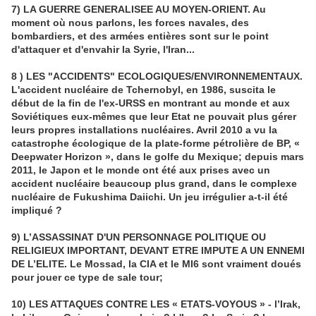
7) LA GUERRE GENERALISEE AU MOYEN-ORIENT. Au
moment où nous parlons, les forces navales, des
bombardiers, et des armées entières sont sur le point
d'attaquer et d'envahir la Syrie, l'Iran...
8 ) LES "ACCIDENTS" ECOLOGIQUES/ENVIRONNEMENTAUX.
L'accident nucléaire de Tchernobyl, en 1986, suscita le
début de la fin de l'ex-URSS en montrant au monde et aux
Soviétiques eux-mêmes que leur Etat ne pouvait plus gérer
leurs propres installations nucléaires. Avril 2010 a vu la
catastrophe écologique de la plate-forme pétrolière de BP, «
Deepwater Horizon », dans le golfe du Mexique; depuis mars
2011, le Japon et le monde ont été aux prises avec un
accident nucléaire beaucoup plus grand, dans le complexe
nucléaire de Fukushima Daiichi. Un jeu irrégulier a-t-il été
impliqué ?
9) L’ASSASSINAT D'UN PERSONNAGE POLITIQUE OU
RELIGIEUX IMPORTANT, DEVANT ETRE IMPUTE A UN ENNEMI
DE L’ELITE. Le Mossad, la CIA et le MI6 sont vraiment doués
pour jouer ce type de sale tour;
10) LES ATTAQUES CONTRE LES « ETATS-VOYOUS » - l’Irak,