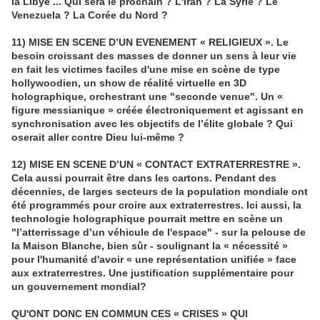
la Libye ... Qui sera le prochain ? L'Iran ? La Syrie ? Le
Venezuela ? La Corée du Nord ?
11) MISE EN SCENE D’UN EVENEMENT « RELIGIEUX ». Le
besoin croissant des masses de donner un sens à leur vie
en fait les victimes faciles d'une mise en scène de type
hollywoodien, un show de réalité virtuelle en 3D
holographique, orchestrant une "seconde venue". Un «
figure messianique » créée électroniquement et agissant en
synchronisation avec les objectifs de l’élite globale ? Qui
oserait aller contre Dieu lui-même ?
12) MISE EN SCENE D’UN « CONTACT EXTRATERRESTRE ».
Cela aussi pourrait être dans les cartons. Pendant des
décennies, de larges secteurs de la population mondiale ont
été programmés pour croire aux extraterrestres. Ici aussi, la
technologie holographique pourrait mettre en scène un
"l’atterrissage d’un véhicule de l'espace" - sur la pelouse de
la Maison Blanche, bien sûr - soulignant la « nécessité »
pour l'humanité d'avoir « une représentation unifiée » face
aux extraterrestres. Une justification supplémentaire pour
un gouvernement mondial?
QU'ONT DONC EN COMMUN CES « CRISES » QUI