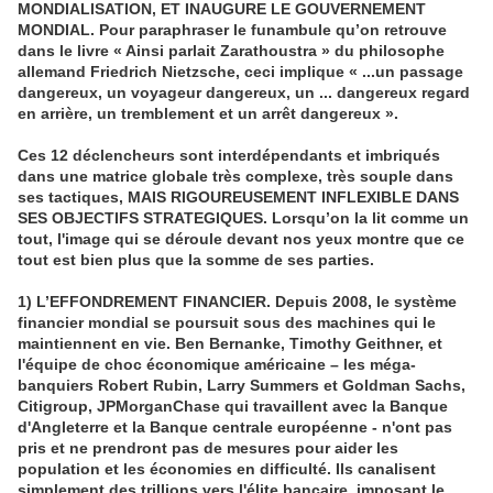
MONDIALISATION, ET INAUGURE LE GOUVERNEMENT
MONDIAL. Pour paraphraser le funambule qu’on retrouve
dans le livre « Ainsi parlait Zarathoustra » du philosophe
allemand Friedrich Nietzsche, ceci implique « ...un passage
dangereux, un voyageur dangereux, un ... dangereux regard
en arrière, un tremblement et un arrêt dangereux ».
Ces 12 déclencheurs sont interdépendants et imbriqués
dans une matrice globale très complexe, très souple dans
ses tactiques, MAIS RIGOUREUSEMENT INFLEXIBLE DANS
SES OBJECTIFS STRATEGIQUES. Lorsqu’on la lit comme un
tout, l'image qui se déroule devant nos yeux montre que ce
tout est bien plus que la somme de ses parties.
1) L’EFFONDREMENT FINANCIER. Depuis 2008, le système
financier mondial se poursuit sous des machines qui le
maintiennent en vie. Ben Bernanke, Timothy Geithner, et
l'équipe de choc économique américaine – les méga-
banquiers Robert Rubin, Larry Summers et Goldman Sachs,
Citigroup, JPMorganChase qui travaillent avec la Banque
d'Angleterre et la Banque centrale européenne - n'ont pas
pris et ne prendront pas de mesures pour aider les
population et les économies en difficulté. Ils canalisent
simplement des trillions vers l'élite bancaire, imposant le