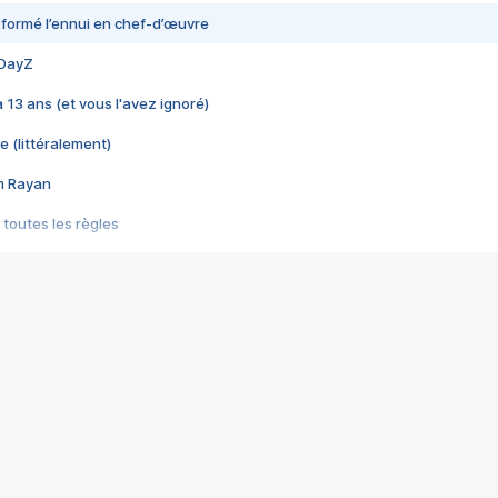
nsformé l’ennui en chef-d’œuvre
 DayZ
 a 13 ans (et vous l'avez ignoré)
e (littéralement)
im Rayan
 toutes les règles
s les jeux vidéo
us choquant de Rockstar ? - Le scandale BULLY
e plus moche de Steam
du RÊVE tourne au CAUCHEMAR
pendant 8 heures
it… à tort