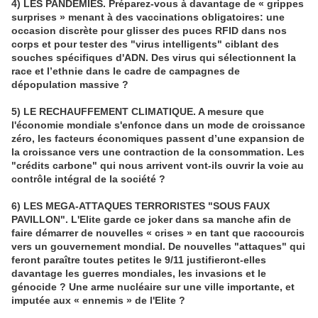
4) LES PANDEMIES. Préparez-vous à davantage de « grippes
surprises » menant à des vaccinations obligatoires: une
occasion discrète pour glisser des puces RFID dans nos
corps et pour tester des "virus intelligents" ciblant des
souches spécifiques d'ADN. Des virus qui sélectionnent la
race et l’ethnie dans le cadre de campagnes de
dépopulation massive ?
5) LE RECHAUFFEMENT CLIMATIQUE. A mesure que
l'économie mondiale s'enfonce dans un mode de croissance
zéro, les facteurs économiques passent d’une expansion de
la croissance vers une contraction de la consommation. Les
"crédits carbone" qui nous arrivent vont-ils ouvrir la voie au
contrôle intégral de la société ?
6) LES MEGA-ATTAQUES TERRORISTES "SOUS FAUX
PAVILLON". L'Elite garde ce joker dans sa manche afin de
faire démarrer de nouvelles « crises » en tant que raccourcis
vers un gouvernement mondial. De nouvelles "attaques" qui
feront paraître toutes petites le 9/11 justifieront-elles
davantage les guerres mondiales, les invasions et le
génocide ? Une arme nucléaire sur une ville importante, et
imputée aux « ennemis » de l'Elite ?