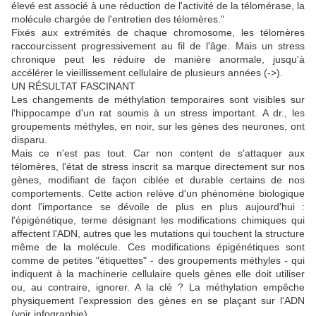
élevé est associé à une réduction de l'activité de la télomérase, la
molécule chargée de l'entretien des télomères."
Fixés aux extrémités de chaque chromosome, les télomères
raccourcissent progressivement au fil de l'âge. Mais un stress
chronique peut les réduire de manière anormale, jusqu'à
accélérer le vieillissement cellulaire de plusieurs années (->)
.
UN RÉSULTAT FASCINANT
Les changements de méthylation temporaires sont visibles sur
l'hippocampe d'un rat soumis à un stress important. A dr., les
groupements méthyles, en noir, sur les gènes des neurones, ont
disparu.
Mais ce n'est pas tout. Car non content de s'attaquer aux
télomères, l'état de stress inscrit sa marque directement sur nos
gènes, modifiant de façon ciblée et durable certains de nos
comportements. Cette action relève d'un phénomène biologique
dont l'importance se dévoile de plus en plus aujourd'hui :
l'épigénétique, terme désignant les modifications chimiques qui
affectent l'ADN, autres que les mutations qui touchent la structure
même de la molécule. Ces modifications épigénétiques sont
comme de petites "étiquettes" - des groupements méthyles - qui
indiquent à la machinerie cellulaire quels gènes elle doit utiliser
ou, au contraire, ignorer. A la clé ? La méthylation empêche
physiquement l'expression des gènes en se plaçant sur l'ADN
(voir infographie).