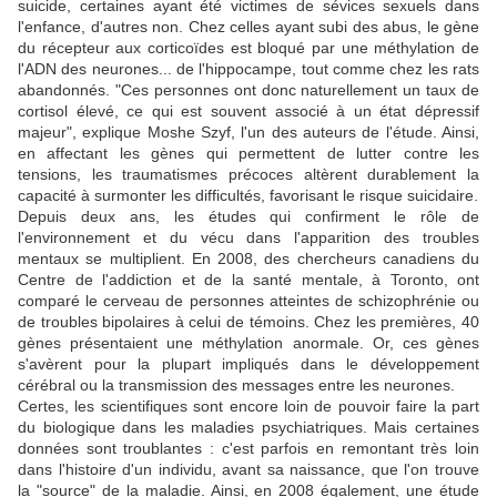
suicide, certaines ayant été victimes de sévices sexuels dans
l'enfance, d'autres non. Chez celles ayant subi des abus, le gène
du récepteur aux corticoïdes est bloqué par une méthylation de
l'ADN des neurones... de l'hippocampe, tout comme chez les rats
abandonnés. "Ces personnes ont donc naturellement un taux de
cortisol élevé, ce qui est souvent associé à un état dépressif
majeur", explique Moshe Szyf, l'un des auteurs de l'étude. Ainsi,
en affectant les gènes qui permettent de lutter contre les
tensions, les traumatismes précoces altèrent durablement la
capacité à surmonter les difficultés, favorisant le risque suicidaire.
Depuis deux ans, les études qui confirment le rôle de
l'environnement et du vécu dans l'apparition des troubles
mentaux se multiplient. En 2008, des chercheurs canadiens du
Centre de l'addiction et de la santé mentale, à Toronto, ont
comparé le cerveau de personnes atteintes de schizophrénie ou
de troubles bipolaires à celui de témoins. Chez les premières, 40
gènes présentaient une méthylation anormale. Or, ces gènes
s'avèrent pour la plupart impliqués dans le développement
cérébral ou la transmission des messages entre les neurones.
Certes, les scientifiques sont encore loin de pouvoir faire la part
du biologique dans les maladies psychiatriques. Mais certaines
données sont troublantes : c'est parfois en remontant très loin
dans l'histoire d'un individu, avant sa naissance, que l'on trouve
la "source" de la maladie. Ainsi, en 2008 également, une étude