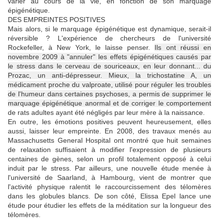
varier au cours de la vie, en fonction de son marquage
épigénétique.
DES EMPREINTES POSITIVES
Mais alors, si le marquage épigénétique est dynamique, serait-il
réversible ? L'expérience de chercheurs de l'université
Rockefeller, à New York, le laisse penser.
Ils ont réussi en
novembre 2009 à "annuler" les effets épigénétiques causés par
le stress dans le cerveau de souriceaux, en leur donnant... du
Prozac, un anti-dépresseur. Mieux, la trichostatine A, un
médicament proche du valproate, utilisé pour réguler les troubles
de l'humeur dans certaines psychoses, a permis de supprimer le
marquage épigénétique anormal et de corriger le comportement
de rats adultes ayant été négligés par leur mère à la naissance.
En outre, les émotions positives peuvent heureusement, elles
aussi, laisser leur empreinte. En 2008, des travaux menés au
Massachusetts General Hospital ont montré que huit semaines
de relaxation suffisaient à modifier l'expression de plusieurs
centaines de gènes, selon un profil totalement opposé à celui
induit par le stress. Par ailleurs, une nouvelle étude menée à
l'université de Saarland, à Hambourg, vient de montrer que
l'activité physique ralentit le raccourcissement des télomères
dans les globules blancs. De son côté, Elissa Epel lance une
étude pour étudier les effets de la méditation sur la longueur des
télomères.