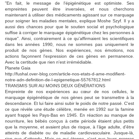
"En fait, le message de l'épigénétique est optimiste. Ses
empreintes peuvent être inversées, et nous cherchons
maintenant à utiliser des médicaments agissant sur ce marquage
pour soigner les maladies mentales, explique Moshe Szyf. Il y a
aussi des chances pour que le soutien social et psychologique
suffise à corriger le marquage épigénétique chez les personnes à
risque". Ainsi, contrairement à ce qu'affirmaient les scientifiques
dans les années 1990, nous ne sommes pas uniquement le
produit de nos gènes. Nos expériences, nos émotions, nos
actions façonnent l'expression de ces gènes en permanence.
Avec la certitude que rien n'est irrémédiable.
Planete Gaia
http://fushal.over-blog.com/article-nos-etats-d-ame-modifient-
notre-adn-definition-de-l-epigenetique-55767812.html
TRANSMIS SUR AU MOINS DEUX GÉNÉRATIONS
Empreinte de nos expériences au cœur de nos cellules, le
marquage épigénétique de nos gènes peut se transmettre à la
descendance. Et lui faire ainsi subir le poids de notre passé
. C'est
ce que révèle une étude célèbre, menée en 1992 sur la famine
ayant frappé les Pays-Bas en 1945. En réaction au manque de
nourriture, les bébés conçus à cette période étaient plus petits
que la moyenne, et avaient plus de risque, à l'âge adulte, d'être
atteints de diabète ou de maladie cardiovasculaire. Jusque-là,
rien que d'attendu. Mais ce qui étonne, c'est que leurs propres