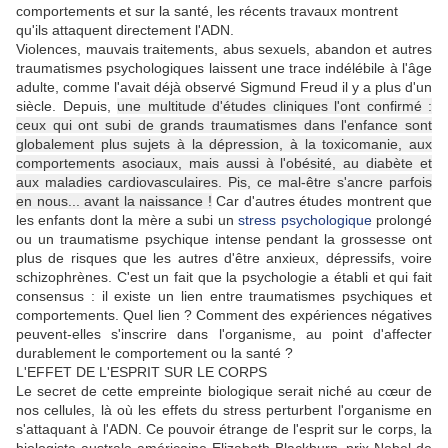
comportements et sur la santé, les récents travaux montrent
qu'ils attaquent directement l'ADN.
Violences, mauvais traitements, abus sexuels, abandon et autres
traumatismes psychologiques laissent une trace indélébile à l'âge
adulte, comme l'avait déjà observé Sigmund Freud il y a plus d'un
siècle. Depuis,
une multitude d'études cliniques l'ont confirmé :
ceux qui ont subi de grands traumatismes dans l'enfance sont
globalement plus sujets à la dépression, à la toxicomanie, aux
comportements asociaux, mais aussi à l'obésité, au diabète et
aux maladies cardiovasculaires. Pis, ce mal-être s'ancre parfois
en nous... avant la naissance !
Car d'autres études montrent que
les enfants dont la mère a subi un
stress psychologique
prolongé
ou un traumatisme psychique intense pendant la grossesse ont
plus de risques que les autres d'être anxieux, dépressifs, voire
schizophrènes. C'est un fait que la psychologie a établi et qui fait
consensus : il existe un lien entre traumatismes psychiques et
comportements. Quel lien ? Comment des expériences négatives
peuvent-elles s'inscrire dans l'organisme, au point d'affecter
durablement le comportement ou la santé ?
L'EFFET DE L'ESPRIT SUR LE CORPS
Le secret de cette empreinte biologique serait niché au cœur de
nos cellules, là où les effets du stress perturbent l'organisme en
s'attaquant à l'ADN. Ce pouvoir étrange de l'esprit sur le corps, la