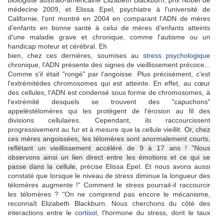
biologiste australo-américaine Elizabeth Blackburn, prix Nobel de
médecine 2009, et Elissa Epel, psychiatre à l'université de
Californie, l'ont montré en 2004 en comparant l'ADN de mères
d'enfants en bonne santé à celui de mères d'enfants atteints
d'une maladie grave et chronique, comme l'autisme ou un
handicap moteur et cérébral. Eh
bien, chez ces dernières, soumises au
stress psychologique
chronique, l'ADN présente des signes de vieillissement précoce...
Comme s'il était "rongé" par l'angoisse. Plus précisément, c'est
l'extrémitédes chromosomes qui est atteinte. En effet, au cœur
des cellules, l'ADN est condensé sous forme de chromosomes, à
l'extrémité desquels se trouvent des "capuchons"
appeléstélomères qui les protègent de l'érosion au fil des
divisions cellulaires. Cependant, ils raccourcissent
progressivement au fur et à mesure que la cellule vieillit.
Or, chez
ces mères angoissées, les télomères sont anormalement courts,
reflétant un vieillissement accéléré de 9 à 17 ans ! "Nous
observons ainsi un lien direct entre les émotions et ce qui se
passe dans la cellule,
précise Elissa Epel. Et nous avons aussi
constaté que lorsque le niveau de stress diminue la longueur des
télomères augmente !" Comment le stress pourrait-il raccourcir
les télomères ? "On ne comprend pas encore le mécanisme,
reconnaît Elizabeth Blackburn. Nous cherchons du côté des
interactions entre le
cortisol
, l'hormone du stress, dont le taux