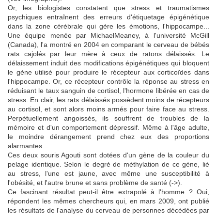
Or, les biologistes constatent que stress et traumatismes
psychiques entraînent des erreurs d'étiquetage épigénétique
dans la zone cérébrale qui gère les émotions, l'hippocampe...
Une équipe menée par MichaelMeaney, à l'université McGill
(Canada), l'a montré en 2004 en comparant le cerveau de bébés
rats cajolés par leur mère à ceux de ratons délaissés. Le
délaissement induit des modifications épigénétiques qui bloquent
le gène utilisé pour produire le récepteur aux corticoïdes dans
l'hippocampe. Or, ce récepteur contrôle la réponse au stress en
réduisant le taux sanguin de cortisol, l'hormone libérée en cas de
stress. En clair, les rats délaissés possèdent moins de récepteurs
au cortisol, et sont alors moins armés pour faire face au stress.
Perpétuellement angoissés, ils souffrent de troubles de la
mémoire et d'un comportement dépressif. Même à l'âge adulte,
le moindre dérangement prend chez eux des proportions
alarmantes...
Ces deux souris Agouti sont dotées d'un gène de la couleur du
pelage identique. Selon le degré de méthylation de ce gène, lié
au stress, l'une est jaune, avec même une susceptibilité à
l'obésité, et l'autre brune et sans problème de santé (->).
Ce fascinant résultat peut-il être extrapolé à l'homme ? Oui,
répondent les mêmes chercheurs qui, en mars 2009, ont publié
les résultats de l'analyse du cerveau de personnes décédées par