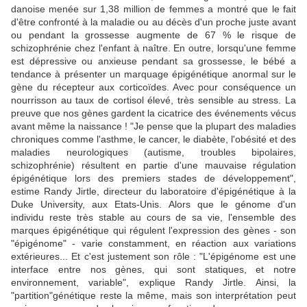
danoise menée sur 1,38 million de femmes a montré que le fait
d'être confronté à la maladie ou au décès d'un proche juste avant
ou pendant la grossesse augmente de 67 % le risque de
schizophrénie chez l'enfant à naître. En outre, lorsqu'une femme
est dépressive ou anxieuse pendant sa grossesse, le bébé a
tendance à présenter un marquage épigénétique anormal sur le
gène du récepteur aux corticoïdes. Avec pour conséquence un
nourrisson au taux de cortisol élevé, très sensible au stress. La
preuve que nos gènes gardent la cicatrice des événements vécus
avant même la naissance ! "Je pense que la plupart des maladies
chroniques comme l'asthme, le cancer, le diabète, l'obésité et des
maladies neurologiques (autisme, troubles bipolaires,
schizophrénie) résultent en partie d'une mauvaise régulation
épigénétique lors des premiers stades de développement",
estime Randy Jirtle, directeur du laboratoire d'épigénétique à la
Duke University, aux Etats-Unis. Alors que le génome d'un
individu reste très stable au cours de sa vie, l'ensemble des
marques épigénétique qui régulent l'expression des gènes - son
"épigénome" - varie constamment, en réaction aux variations
extérieures... Et c'est justement son rôle : "L'épigénome est une
interface entre nos gènes, qui sont statiques, et notre
environnement, variable", explique Randy Jirtle. Ainsi, la
"partition"génétique reste la même, mais son interprétation peut