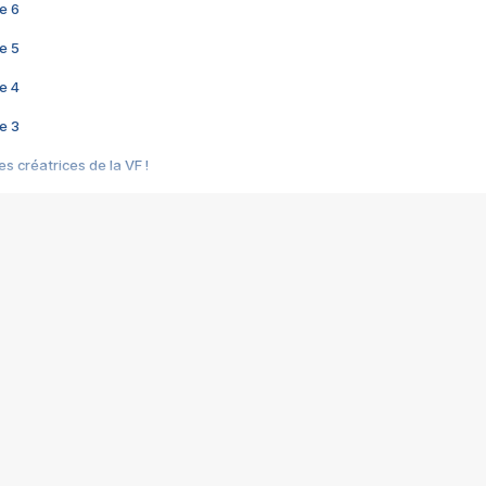
e 6
e 5
e 4
e 3
s créatrices de la VF !
e 2
e 1
e Mektoub My Love arrive enfin ! Rencontre avec Shaïn Boumedine et Sal
i : après Toni en famille
elle réalise le bouleversant Dites lui que je l'aime
ais ! Rencontre autour de Vie privée de Rebecca Zlotowski
 de Marguerite, Grave... Rencontre avec Ella Rumpf
 Les Rêveurs, un film intime sur la santé mentale