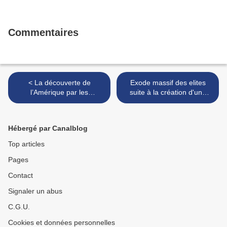
Commentaires
< La découverte de
Exode massif des elites
l’Amérique par les
suite à la création d'une
musulmans plusieurs
page facebook
siècles avant Christophe
représentant une explosion
Colomb.
nucléaire à Los Angeles >
Hébergé par Canalblog
Top articles
Pages
Contact
Signaler un abus
C.G.U.
Cookies et données personnelles