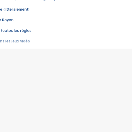
e (littéralement)
im Rayan
 toutes les règles
s les jeux vidéo
us choquant de Rockstar ? - Le scandale BULLY
e plus moche de Steam
du RÊVE tourne au CAUCHEMAR
pendant 8 heures
it… à tort
umiliés par un jeu vidéo
ire - Final Fantasy 8
ti un empire - Age of Empires