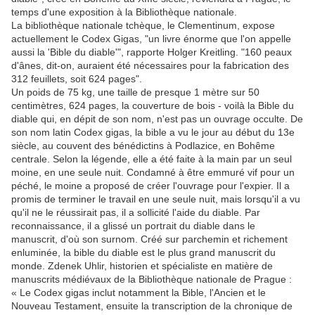
temps d'une exposition à la Bibliothèque nationale.
La bibliothèque nationale tchèque, le Clementinum, expose
actuellement le Codex Gigas, "un livre énorme que l'on appelle
aussi la 'Bible du diable'", rapporte Holger Kreitling. "160 peaux
d'ânes, dit-on, auraient été nécessaires pour la fabrication des
312 feuillets, soit 624 pages".
Un poids de 75 kg, une taille de presque 1 mètre sur 50
centimètres, 624 pages, la couverture de bois - voilà la Bible du
diable qui, en dépit de son nom, n'est pas un ouvrage occulte. De
son nom latin Codex gigas, la bible a vu le jour au début du 13e
siècle, au couvent des bénédictins à Podlazice, en Bohême
centrale. Selon la légende, elle a été faite à la main par un seul
moine, en une seule nuit. Condamné à être emmuré vif pour un
péché, le moine a proposé de créer l'ouvrage pour l'expier. Il a
promis de terminer le travail en une seule nuit, mais lorsqu'il a vu
qu'il ne le réussirait pas, il a sollicité l'aide du diable. Par
reconnaissance, il a glissé un portrait du diable dans le
manuscrit, d'où son surnom. Créé sur parchemin et richement
enluminée, la bible du diable est le plus grand manuscrit du
monde. Zdenek Uhlir, historien et spécialiste en matière de
manuscrits médiévaux de la Bibliothèque nationale de Prague :
« Le Codex gigas inclut notamment la Bible, l'Ancien et le
Nouveau Testament, ensuite la transcription de la chronique de