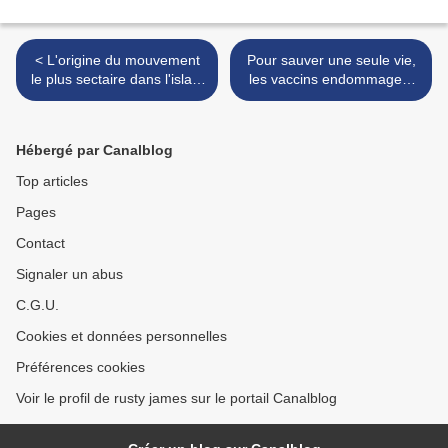
< L'origine du mouvement
Pour sauver une seule vie,
le plus sectaire dans l'islam
les vaccins endommagent
et l'arrivée de l'Antéchrist
la santé de plus de 1000
Vidéos
enfants en Chine !!! >
Hébergé par Canalblog
Top articles
Pages
Contact
Signaler un abus
C.G.U.
Cookies et données personnelles
Préférences cookies
Voir le profil de rusty james sur le portail Canalblog