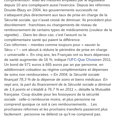
compréhension. Mais les mesures empilées par le législateur
depuis 10 ans compliquent aussi l’exercice. Depuis les réformes
Douste-Blazy en 2004, les gouvernements successifs ne
s’attaquent plus directement aux taux de prise en charge de la
Sécurité sociale, qui n’avait cessé de diminuer. Ils procèdent plus
discrètement : franchises ou changements de niveau de
remboursement de certains types de médicaments (couleur de la
vignette)… Dans les deux cas, c’est l’assuré ou la
complémentaire santé qui paient la différence.
Ces réformes – menées comme toujours pour « sauver la
Sécu » ! – ont abouti à réduire le périmètre de prise en charge
« universelle ». En cinq ans, les Français ont vu leurs dépenses
de santé augmenter de 16 %, indique l’
UFC-Que Choisir
en 2011.
Un bond de 571 euros à 665 euros par an par personne, en
additionnant cotisation au régime complémentaire et dépenses
de soins non remboursées.
« En 2004, la Sécurité sociale
finançait 78,3 % de la dépense de soins et biens médicaux. En
sept ans, la part du financement de la Sécurité sociale a diminué
de 1,6 points et s’établit à 76,7 % en 2011 »
, détaille la Mutualité
française. Coup double pour les fossoyeurs de la sécurité
sociale : celle-ci rembourse moins, et plus personne ne
comprend quoique ce soit à ces remboursements… Les
prochaines réformes et les prochains transferts passeront plus
facilement : personne ne défend ce qu’il ne comprend pas.