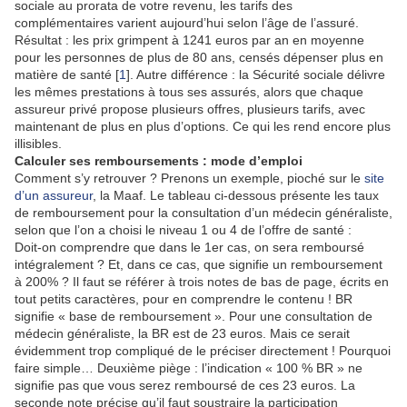
sociale au prorata de votre revenu, les tarifs des
complémentaires varient aujourd’hui selon l’âge de l’assuré.
Résultat : les prix grimpent à 1241 euros par an en moyenne
pour les personnes de plus de 80 ans, censés dépenser plus en
matière de santé [
1
]. Autre différence : la Sécurité sociale délivre
les mêmes prestations à tous ses assurés, alors que chaque
assureur privé propose plusieurs offres, plusieurs tarifs, avec
maintenant de plus en plus d’options. Ce qui les rend encore plus
illisibles.
Calculer ses remboursements : mode d’emploi
Comment s’y retrouver ? Prenons un exemple, pioché sur le
site
d’un assureur
, la Maaf. Le tableau ci-dessous présente les taux
de remboursement pour la consultation d’un médecin généraliste,
selon que l’on a choisi le niveau 1 ou 4 de l’offre de santé :
Doit-on comprendre que dans le 1er cas, on sera remboursé
intégralement ? Et, dans ce cas, que signifie un remboursement
à 200% ? Il faut se référer à trois notes de bas de page, écrits en
tout petits caractères, pour en comprendre le contenu ! BR
signifie « base de remboursement ». Pour une consultation de
médecin généraliste, la BR est de 23 euros. Mais ce serait
évidemment trop compliqué de le préciser directement ! Pourquoi
faire simple… Deuxième piège : l’indication « 100 % BR » ne
signifie pas que vous serez remboursé de ces 23 euros. La
seconde note précise qu’il faut soustraire la participation