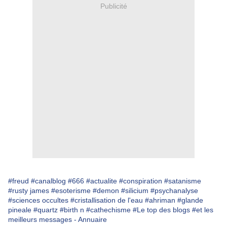
Publicité
#freud
#canalblog
#666
#actualite
#conspiration
#satanisme
#rusty james
#esoterisme
#demon
#silicium
#psychanalyse
#sciences occultes
#cristallisation de l'eau
#ahriman
#glande
pineale
#quartz
#birth n
#cathechisme
#Le top des blogs
#et les
meilleurs messages - Annuaire