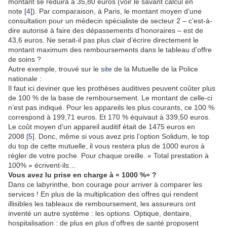
montant se réduira à 35,80 euros (voir le savant calcul en
note [
4
]). Par comparaison, à Paris, le montant moyen d’une
consultation pour un médecin spécialiste de secteur 2 – c’est-à-
dire autorisé à faire des dépassements d’honoraires – est de
43,6 euros. Ne serait-il pas plus clair d’écrire directement le
montant maximum des remboursements dans le tableau d’offre
de soins ?
Autre exemple, trouvé sur le
site
de la Mutuelle de la Police
nationale :
Il faut ici deviner que les prothèses auditives peuvent coûter plus
de 100 % de la base de remboursement. Le montant de celle-ci
n’est pas indiqué. Pour les appareils les plus courants, ce 100 %
correspond à 199,71 euros. Et 170 % équivaut à 339,50 euros.
Le coût moyen d’un appareil auditif était de 1475 euros en
2008 [
5
]. Donc, même si vous avez pris l’option Solidum, le top
du top de cette mutuelle, il vous restera plus de 1000 euros à
régler de votre poche. Pour chaque oreille. « Total prestation à
100% » écrivent-ils…
Vous avez lu prise en charge à « 1000 %» ?
Dans ce labyrinthe, bon courage pour arriver à comparer les
services ! En plus de la multiplication des offres qui rendent
illisibles les tableaux de remboursement, les assureurs ont
inventé un autre système : les options. Optique, dentaire,
hospitalisation : de plus en plus d’offres de santé proposent