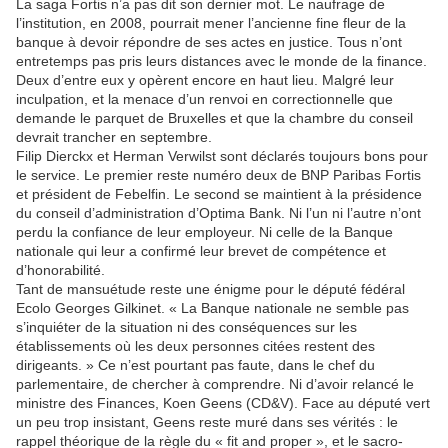
La saga Fortis n’a pas dit son dernier mot. Le naufrage de
l’institution, en 2008, pourrait mener l’ancienne fine fleur de la
banque à devoir répondre de ses actes en justice. Tous n’ont
entretemps pas pris leurs distances avec le monde de la finance.
Deux d’entre eux y opèrent encore en haut lieu. Malgré leur
inculpation, et la menace d’un renvoi en correctionnelle que
demande le parquet de Bruxelles et que la chambre du conseil
devrait trancher en septembre.
Filip Dierckx et Herman Verwilst sont déclarés toujours bons pour
le service. Le premier reste numéro deux de BNP Paribas Fortis
et président de Febelfin. Le second se maintient à la présidence
du conseil d’administration d’Optima Bank. Ni l’un ni l’autre n’ont
perdu la confiance de leur employeur. Ni celle de la Banque
nationale qui leur a confirmé leur brevet de compétence et
d’honorabilité.
Tant de mansuétude reste une énigme pour le député fédéral
Ecolo Georges Gilkinet. « La Banque nationale ne semble pas
s’inquiéter de la situation ni des conséquences sur les
établissements où les deux personnes citées restent des
dirigeants. » Ce n’est pourtant pas faute, dans le chef du
parlementaire, de chercher à comprendre. Ni d’avoir relancé le
ministre des Finances, Koen Geens (CD&V). Face au député vert
un peu trop insistant, Geens reste muré dans ses vérités : le
rappel théorique de la règle du « fit and proper », et le sacro-