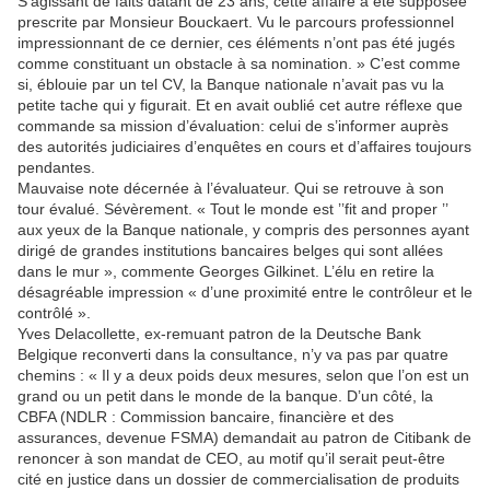
S’agissant de faits datant de 23 ans, cette affaire a été supposée
prescrite par Monsieur Bouckaert. Vu le parcours professionnel
impressionnant de ce dernier, ces éléments n’ont pas été jugés
comme constituant un obstacle à sa nomination. » C’est comme
si, éblouie par un tel CV, la Banque nationale n’avait pas vu la
petite tache qui y figurait. Et en avait oublié cet autre réflexe que
commande sa mission d’évaluation: celui de s’informer auprès
des autorités judiciaires d’enquêtes en cours et d’affaires toujours
pendantes.
Mauvaise note décernée à l’évaluateur. Qui se retrouve à son
tour évalué. Sévèrement. « Tout le monde est ’’fit and proper ’’
aux yeux de la Banque nationale, y compris des personnes ayant
dirigé de grandes institutions bancaires belges qui sont allées
dans le mur », commente Georges Gilkinet. L’élu en retire la
désagréable impression « d’une proximité entre le contrôleur et le
contrôlé ».
Yves Delacollette, ex-remuant patron de la Deutsche Bank
Belgique reconverti dans la consultance, n’y va pas par quatre
chemins : « Il y a deux poids deux mesures, selon que l’on est un
grand ou un petit dans le monde de la banque. D’un côté, la
CBFA (NDLR : Commission bancaire, financière et des
assurances, devenue FSMA) demandait au patron de Citibank de
renoncer à son mandat de CEO, au motif qu’il serait peut-être
cité en justice dans un dossier de commercialisation de produits