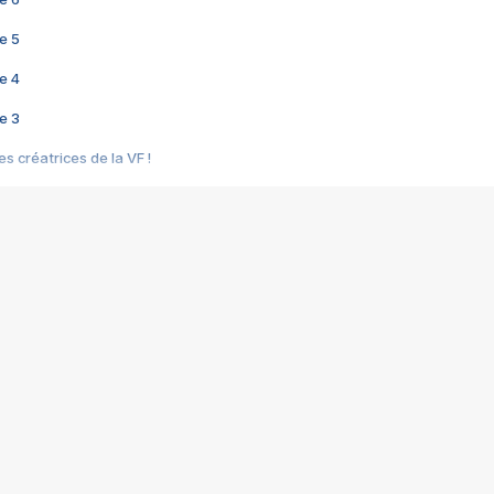
e 5
e 4
e 3
s créatrices de la VF !
e 2
e 1
e Mektoub My Love arrive enfin ! Rencontre avec Shaïn Boumedine et Sal
i : après Toni en famille
elle réalise le bouleversant Dites lui que je l'aime
ais ! Rencontre autour de Vie privée de Rebecca Zlotowski
 de Marguerite, Grave... Rencontre avec Ella Rumpf
 Les Rêveurs, un film intime sur la santé mentale