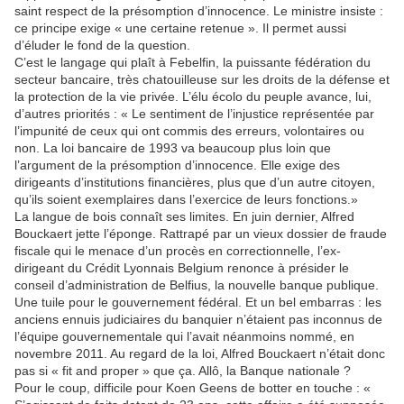
saint respect de la présomption d’innocence. Le ministre insiste :
ce principe exige « une certaine retenue ». Il permet aussi
d’éluder le fond de la question.
C’est le langage qui plaît à Febelfin, la puissante fédération du
secteur bancaire, très chatouilleuse sur les droits de la défense et
la protection de la vie privée. L’élu écolo du peuple avance, lui,
d’autres priorités : « Le sentiment de l’injustice représentée par
l’impunité de ceux qui ont commis des erreurs, volontaires ou
non. La loi bancaire de 1993 va beaucoup plus loin que
l’argument de la présomption d’innocence. Elle exige des
dirigeants d’institutions financières, plus que d’un autre citoyen,
qu’ils soient exemplaires dans l’exercice de leurs fonctions.»
La langue de bois connaît ses limites. En juin dernier, Alfred
Bouckaert jette l’éponge. Rattrapé par un vieux dossier de fraude
fiscale qui le menace d’un procès en correctionnelle, l’ex-
dirigeant du Crédit Lyonnais Belgium renonce à présider le
conseil d’administration de Belfius, la nouvelle banque publique.
Une tuile pour le gouvernement fédéral. Et un bel embarras : les
anciens ennuis judiciaires du banquier n’étaient pas inconnus de
l’équipe gouvernementale qui l’avait néanmoins nommé, en
novembre 2011. Au regard de la loi, Alfred Bouckaert n’était donc
pas si « fit and proper » que ça. Allô, la Banque nationale ?
Pour le coup, difficile pour Koen Geens de botter en touche : «