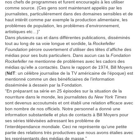
nos chefs de programmes et furent encouragés à les utiliser
comme source. (Ces gens sont maintenant appelés par les
journalistes, particulièrement dans des domaines sensibles et de
haut intérêt comme par exemple la production alimentaire, les
problèmes de population, les problèmes d’environnement,
artistiques etc…)”
Dans plusieurs cas et dans différentes publications, disséminés
tout au long de sa voie longue et sordide, la
Rockefeller
Foundation
pérore ouvertement d’utiliser des têtes d’affiche des
médias pour ses buts particuliers. Dans aucun cas la
Fondation
Rockefeller
ne mentionne de problèmes avec les cadors des
médias qu’elle a contactés. Dans le rapport de 1974, Bill Moyers
(
NdT
: un célèbre journalise de la TV américaine de l’époque) est
mentionné comme un des bénéficiaires de l’information
disséminée à dessein par la Fondation.
“En préparant sa série en 25 épisodes sur la situation de la
nourriture dans le monde, les journalistes du
New York Times
sont devenus accoutumés et ont établi une relation efficace avec
bon nombre de nos officiels. Notre personnel a donné une
information substantielle et plus de contacts à Bill Moyers pour
ses séries télévisées adressant les problème de
l’interdépendance mondiale. Ceci ne représente qu’une petite
partie des relations très productives que nous avons étalies avec
les représentants des médias de masse.”