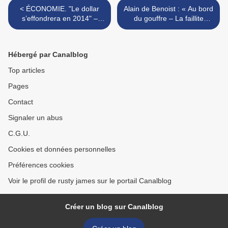
< ÉCONOMIE. "Le dollar
Alain de Benoist : « Au bord
s’effondrera en 2014" –
du gouffre – La faillite
Alexandre Aïvazov
annoncée du système de
l’argent » >
Hébergé par Canalblog
Top articles
Pages
Contact
Signaler un abus
C.G.U.
Cookies et données personnelles
Préférences cookies
Voir le profil de rusty james sur le portail Canalblog
Créer un blog sur Canalblog