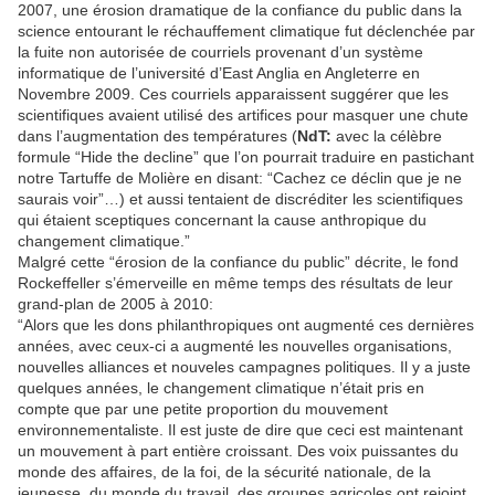
2007, une érosion dramatique de la confiance du public dans la
science entourant le réchauffement climatique fut déclenchée par
la fuite non autorisée de courriels provenant d’un système
informatique de l’université d’East Anglia en Angleterre en
Novembre 2009. Ces courriels apparaissent suggérer que les
scientifiques avaient utilisé des artifices pour masquer une chute
dans l’augmentation des températures (
NdT:
avec la célèbre
formule “Hide the decline” que l’on pourrait traduire en pastichant
notre Tartuffe de Molière en disant: “Cachez ce déclin que je ne
saurais voir”…) et aussi tentaient de discréditer les scientifiques
qui étaient sceptiques concernant la cause anthropique du
changement climatique.”
Malgré cette “érosion de la confiance du public” décrite, le fond
Rockeffeller s’émerveille en même temps des résultats de leur
grand-plan de 2005 à 2010:
“Alors que les dons philanthropiques ont augmenté ces dernières
années, avec ceux-ci a augmenté les nouvelles organisations,
nouvelles alliances et nouveles campagnes politiques. Il y a juste
quelques années, le changement climatique n’était pris en
compte que par une petite proportion du mouvement
environnementaliste. Il est juste de dire que ceci est maintenant
un mouvement à part entière croissant. Des voix puissantes du
monde des affaires, de la foi, de la sécurité nationale, de la
jeunesse, du monde du travail, des groupes agricoles ont rejoint