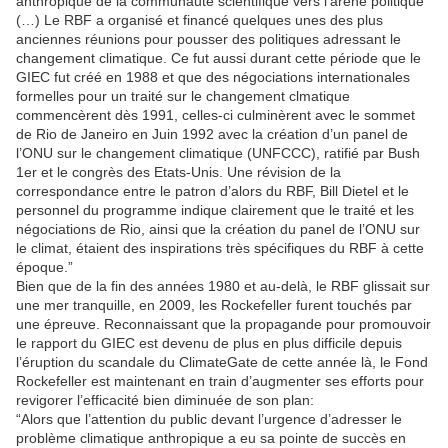
anthropique de la communauté scientifique vers l’arène politique
(…) Le RBF a organisé et financé quelques unes des plus
anciennes réunions pour pousser des politiques adressant le
changement climatique. Ce fut aussi durant cette période que le
GIEC fut créé en 1988 et que des négociations internationales
formelles pour un traité sur le changement clmatique
commencèrent dès 1991, celles-ci culminèrent avec le sommet
de Rio de Janeiro en Juin 1992 avec la création d’un panel de
l’ONU sur le changement climatique (UNFCCC), ratifié par Bush
1er et le congrès des Etats-Unis. Une révision de la
correspondance entre le patron d’alors du RBF, Bill Dietel et le
personnel du programme indique clairement que le traité et les
négociations de Rio, ainsi que la création du panel de l’ONU sur
le climat, étaient des inspirations très spécifiques du RBF à cette
époque.”
Bien que de la fin des années 1980 et au-delà, le RBF glissait sur
une mer tranquille, en 2009, les Rockefeller furent touchés par
une épreuve. Reconnaissant que la propagande pour promouvoir
le rapport du GIEC est devenu de plus en plus difficile depuis
l’éruption du scandale du ClimateGate de cette année là, le Fond
Rockefeller est maintenant en train d’augmenter ses efforts pour
revigorer l’efficacité bien diminuée de son plan:
“Alors que l’attention du public devant l’urgence d’adresser le
problème climatique anthropique a eu sa pointe de succès en