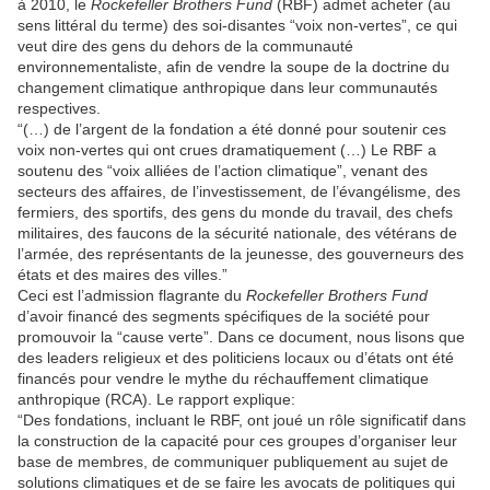
à 2010, le
Rockefeller Brothers Fund
(RBF) admet acheter (au
sens littéral du terme) des soi-disantes “voix non-vertes”, ce qui
veut dire des gens du dehors de la communauté
environnementaliste, afin de vendre la soupe de la doctrine du
changement climatique anthropique dans leur communautés
respectives.
“(…) de l’argent de la fondation a été donné pour soutenir ces
voix non-vertes qui ont crues dramatiquement (…) Le RBF a
soutenu des “voix alliées de l’action climatique”, venant des
secteurs des affaires, de l’investissement, de l’évangélisme, des
fermiers, des sportifs, des gens du monde du travail, des chefs
militaires, des faucons de la sécurité nationale, des vétérans de
l’armée, des représentants de la jeunesse, des gouverneurs des
états et des maires des villes.”
Ceci est l’admission flagrante du
Rockefeller Brothers Fund
d’avoir financé des segments spécifiques de la société pour
promouvoir la “cause verte”. Dans ce document, nous lisons que
des leaders religieux et des politiciens locaux ou d’états ont été
financés pour vendre le mythe du réchauffement climatique
anthropique (RCA). Le rapport explique:
“Des fondations, incluant le RBF, ont joué un rôle significatif dans
la construction de la capacité pour ces groupes d’organiser leur
base de membres, de communiquer publiquement au sujet de
solutions climatiques et de se faire les avocats de politiques qui