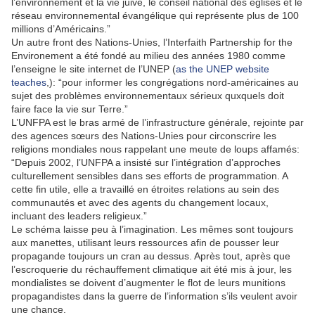
l’environnement et la vie juive, le conseil national des églises et le
réseau environnemental évangélique qui représente plus de 100
millions d’Américains.”
Un autre front des Nations-Unies, l’Interfaith Partnership for the
Environement a été fondé au milieu des années 1980 comme
l’enseigne le site internet de l’UNEP (
as the UNEP website
teaches
,): “pour informer les congrégations nord-américaines au
sujet des problèmes environnementaux sérieux quxquels doit
faire face la vie sur Terre.”
L’UNFPA est le bras armé de l’infrastructure générale, rejointe par
des agences sœurs des Nations-Unies pour circonscrire les
religions mondiales nous rappelant une meute de loups affamés:
“Depuis 2002, l’UNFPA a insisté sur l’intégration d’approches
culturellement sensibles dans ses efforts de programmation. A
cette fin utile, elle a travaillé en étroites relations au sein des
communautés et avec des agents du changement locaux,
incluant des leaders religieux.”
Le schéma laisse peu à l’imagination. Les mêmes sont toujours
aux manettes, utilisant leurs ressources afin de pousser leur
propagande toujours un cran au dessus. Après tout, après que
l’escroquerie du réchauffement climatique ait été mis à jour, les
mondialistes se doivent d’augmenter le flot de leurs munitions
propagandistes dans la guerre de l’information s’ils veulent avoir
une chance.