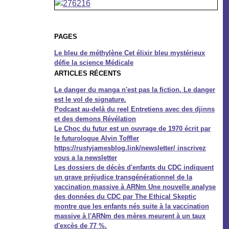
PAGES
Le bleu de méthylène Cet élixir bleu mystérieux
défie la science Médicale
ARTICLES RÉCENTS
Le danger du manga n'est pas la fiction. Le danger
est le vol de signature.
Podcast au-delà du reel Entretiens avec des djinns
et des demons Révélation
Le Choc du futur est un ouvrage de 1970 écrit par
le futurologue Alvin Toffler
https://rustyjamesblog.link/newsletter/ inscrivez
vous a la newsletter
Les dossiers de décès d'enfants du CDC indiquent
un grave préjudice transgénérationnel de la
vaccination massive à ARNm Une nouvelle analyse
des données du CDC par The Ethical Skeptic
montre que les enfants nés suite à la vaccination
massive à l'ARNm des mères meurent à un taux
d'excès de 77 %.