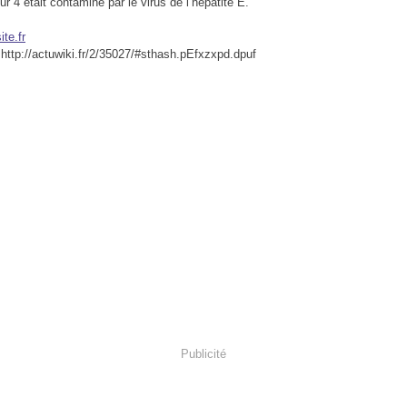
r 4 était contaminé par le virus de l’hépatite E.
ite.fr
 http://actuwiki.fr/2/35027/#sthash.pEfxzxpd.dpuf
Publicité