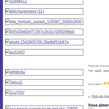
Posté par rusty ja
Tags:
santé
,
dang
Vous aimez ?
Vous aimere