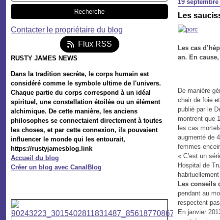
19 septembre
Les sauciss
Contacter le propriétaire du blog
Flux RSS
Les cas d’hép
an. En cause,
RUSTY JAMES NEWS
Dans la tradition secrète, le corps humain est
considéré comme le symbole ultime de l'univers.
De manière gén
Chaque partie du corps correspond à un idéal
chair de foie 
spirituel, une constellation étoilée ou un élément
publié par le 
alchimique. De cette manière, les anciens
montrent que 1
philosophes se connectaient directement à toutes
les cas mortel
les choses, et par cette connexion, ils pouvaient
augmenté de 40
influencer le monde qui les entourait,
femmes enceint
https://rustyjamesblog.link
« C’est un sér
Accueil du blog
Hospital de Tru
Créer un blog avec CanalBlog
habituellement 
Les conseils 
pendant au moi
respectent pa
En janvier 20