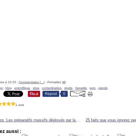
mes à 22:20 -
Commentaires [
…
]
- Permalien [
#
]
er
,
blog
,
scientifique
,
virus
,
contamination
,
etude
,
hepatite
,
porc
,
viande
Repost
0
1 vote
Ordo ab chaos :Les préparatifs massifs déployés par la FEMA en vue d'une catastrophe nationale.
z aussi :