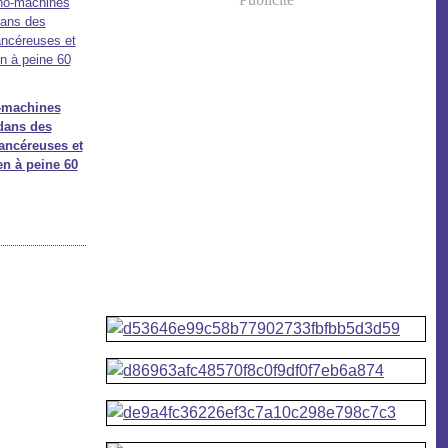
-machines
dans des
cancéreuses et
en à peine 60