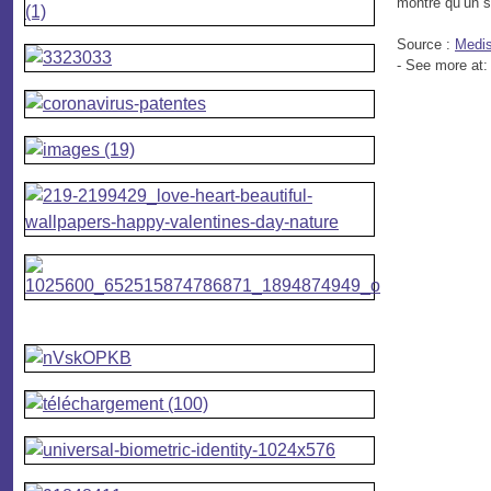
montré qu’un su
Source :
Medis
- See more at: