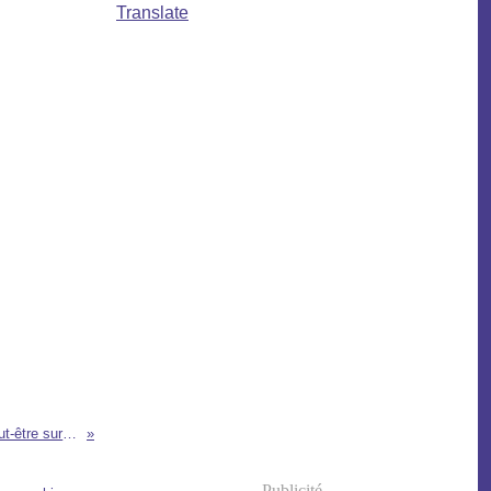
Translate
25 faits que vous ignorez peut-être sur la banque fédérale américaine
Publicité