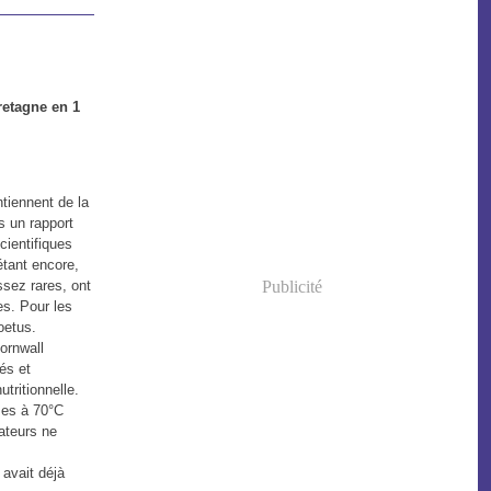
retagne en 1
tiennent de la
s un rapport
cientifiques
étant encore,
ssez rares, ont
Publicité
s. Pour les
oetus.
ornwall
és et
tritionnelle.
ses à 70°C
ateurs ne
 avait déjà