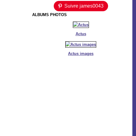
Suivre james0043
ALBUMS PHOTOS
Actus
Actus images