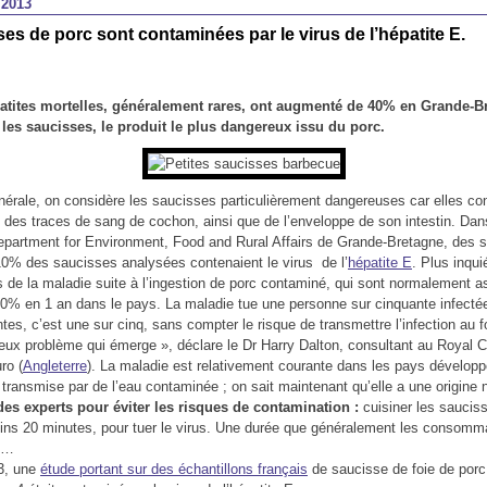
 2013
es de porc sont contaminées par le virus de l’hépatite E.
atites mortelles, généralement rares, ont augmenté de 40% en Grande-B
 les saucisses, le produit le plus dangereux issu du porc.
érale, on considère les saucisses particulièrement dangereuses car elles con
et des traces de sang de cochon, ainsi que de l’enveloppe de son intestin. Dan
Department for Environment, Food and Rural Affairs de Grande-Bretagne, des s
0% des saucisses analysées contenaient le virus de l’
hépatite E
. Plus inqui
s de la maladie suite à l’ingestion de porc contaminé, qui sont normalement a
% en 1 an dans le pays. La maladie tue une personne sur cinquante infectée
es, c’est une sur cinq, sans compter le risque de transmettre l’infection au f
ieux problème qui émerge », déclare le Dr Harry Dalton, consultant au Royal C
ro (
Angleterre
). La maladie est relativement courante dans les pays développ
transmise par de l’eau contaminée ; on sait maintenant qu’elle a une origine nu
des experts pour éviter les risques de contamination :
cuisiner les saucis
ns 20 minutes, pour tuer le virus. Une durée que généralement les consomm
s…
13, une
étude portant sur des échantillons français
de saucisse de foie de porc