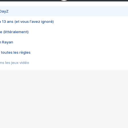
 DayZ
 a 13 ans (et vous l'avez ignoré)
e (littéralement)
im Rayan
 toutes les règles
s les jeux vidéo
us choquant de Rockstar ? - Le scandale BULLY
e plus moche de Steam
du RÊVE tourne au CAUCHEMAR
pendant 8 heures
it… à tort
umiliés par un jeu vidéo