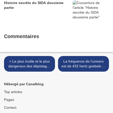
Histoire secrète du SIDA deuxieme
partie
Commentaires
< Le plus inutile et le plus
La fréquence de l'univers
dangereux des dépistages
est de 432 hertz goebels l'a
est celui du cancer du sein.
changé en 440 hertz >
Hébergé par Canalblog
Top articles
Pages
Contact