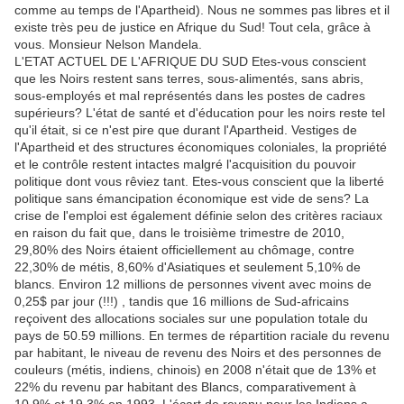
comme au temps de l'Apartheid). Nous ne sommes pas libres et il
existe très peu de justice en Afrique du Sud! Tout cela, grâce à
vous. Monsieur Nelson Mandela.
L'ETAT ACTUEL DE L'AFRIQUE DU SUD Etes-vous conscient
que les Noirs restent sans terres, sous-alimentés, sans abris,
sous-employés et mal représentés dans les postes de cadres
supérieurs? L'état de santé et d'éducation pour les noirs reste tel
qu'il était, si ce n'est pire que durant l'Apartheid. Vestiges de
l'Apartheid et des structures économiques coloniales, la propriété
et le contrôle restent intactes malgré l'acquisition du pouvoir
politique dont vous rêviez tant. Etes-vous conscient que la liberté
politique sans émancipation économique est vide de sens? La
crise de l'emploi est également définie selon des critères raciaux
en raison du fait que, dans le troisième trimestre de 2010,
29,80% des Noirs étaient officiellement au chômage, contre
22,30% de métis, 8,60% d'Asiatiques et seulement 5,10% de
blancs. Environ 12 millions de personnes vivent avec moins de
0,25$ par jour (!!!) , tandis que 16 millions de Sud-africains
reçoivent des allocations sociales sur une population totale du
pays de 50.59 millions. En termes de répartition raciale du revenu
par habitant, le niveau de revenu des Noirs et des personnes de
couleurs (métis, indiens, chinois) en 2008 n'était que de 13% et
22% du revenu par habitant des Blancs, comparativement à