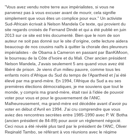
"Vous avez vendu notre terre aux impérialistes, si vous ne
parvenez pas à vous excuser avant de mourir, cela signifie
simplement que vous êtes un complice pour eux." Un activiste
Sud-Africain écrivait à Nelson Mandela Ce texte, qui provient du
site regards croisés de Fernand Dindé et qui a été publié en juin
2013 sur ce site est très documenté. Bien que le nom de son
auteur ne soit pas donné sur le site d'origine, cette lecture aidera
beaucoup de nos cousins naïfs à quitter la chorale des pleureurs
impérialistes - de Obama à Cameron en passant par BanKiMoon,
le bourreau de la Côte d'Ivoire et du Mali. Cher ancien président
Nelson Mandela, J'avais seulement 5 ans quand vous avez été
libéré de prison. Je viens d'un milieu pauvre, comme tous les
enfants noirs d'Afrique du Sud du temps de l'Apartheid et j'ai été
élevé par ma grand-mère. En 1994, l'Afrique du Sud a eu ses
premières élections démocratiques, je me souviens que tout le
monde, y compris ma grand-mère, était ravi à l'idée de pouvoir
voter pour vous et pour le gouvernement de l'ANC.
Malheureusement, ma grand-mère est décédée avant d'avoir pu
voter en début d'Avril en 1994. J'ai cru comprendre que vous
aviez des rencontres secrètes entre 1985-1990 avec P. W. Botha
(ancien président de 84-89) pour avoir un règlement négocié.
Ceci nous a été révélé plus tard par le président de l'ANC, Oliver
Reginald Tambo, se référant à vos réunions avec le régime