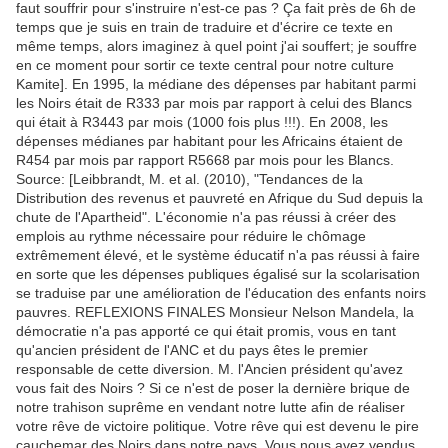
faut souffrir pour s'instruire n'est-ce pas ? Ça fait près de 6h de
temps que je suis en train de traduire et d'écrire ce texte en
même temps, alors imaginez à quel point j'ai souffert; je souffre
en ce moment pour sortir ce texte central pour notre culture
Kamite]. En 1995, la médiane des dépenses par habitant parmi
les Noirs était de R333 par mois par rapport à celui des Blancs
qui était à R3443 par mois (1000 fois plus !!!). En 2008, les
dépenses médianes par habitant pour les Africains étaient de
R454 par mois par rapport R5668 par mois pour les Blancs.
Source: [Leibbrandt, M. et al. (2010), "Tendances de la
Distribution des revenus et pauvreté en Afrique du Sud depuis la
chute de l'Apartheid". L'économie n'a pas réussi à créer des
emplois au rythme nécessaire pour réduire le chômage
extrêmement élevé, et le système éducatif n'a pas réussi à faire
en sorte que les dépenses publiques égalisé sur la scolarisation
se traduise par une amélioration de l'éducation des enfants noirs
pauvres. REFLEXIONS FINALES Monsieur Nelson Mandela, la
démocratie n'a pas apporté ce qui était promis, vous en tant
qu'ancien président de l'ANC et du pays êtes le premier
responsable de cette diversion. M. l'Ancien président qu'avez
vous fait des Noirs ? Si ce n'est de poser la dernière brique de
notre trahison suprême en vendant notre lutte afin de réaliser
votre rêve de victoire politique. Votre rêve qui est devenu le pire
cauchemar des Noirs dans notre pays. Vous nous avez vendus