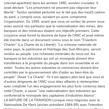
colonial-apartheid dans les années 1980, années cruciales. Il
avait déclaré: "Les prisonniers ne peuvent pas négocier leur
liberté". Tambo semblait perturbé sur le fait que des hautS cadres
du parti, y compris vous, auraient pu avoir compromis
l'organisation. En 1990, avant que vous ne sortiez de prison vous
aviez assuré vos partisans que la nationalisation des mines, des
banques et des minéraux étaient vos objectifs premiers. Cette
croyance avait formé la doctrine de base de l'ANC et avait même
été inscrite dans un document connu sous le nom "Freedom
Charter" (La Charte de la Liberté). "La richesse nationale de
notre pays, le patrimoine et l'héritage des Sud-Africains, seront
rendus au peuple: Les richesses minérales du sous-sol, les
banques et les industries qui ont un monopole doivent être
transférées à la propriété du peuple dans son ensemble et en
entier. Toutes les autres industries et commerces doivent être
contrôlés par le gouvernement afin d'aider au bien-être du
peuple". Disait "La Charte". Or il est apparu plus tard que vous et
d'autres dirigeants de l'ANC vous étiez affairés à réinterpréter
avec créativité l'un des engagements les plus forts contenus dans
cette Charte, à savoir "une nationalisation des industries qui
conforterait le monopole des capitaines d'industries blancs".
LA NATURE DE LA TRAHISON Lorsque vous négociez avec le
Nationaliste De Klerk (ancien président 1984-89) avec l'intention