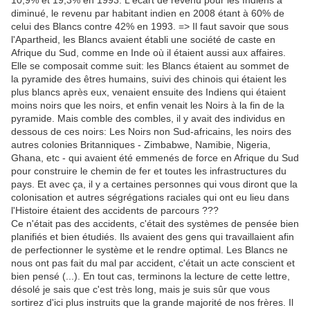
10,9% et 19,3% en 1993. L'écart de revenu pour les Indiens a
diminué, le revenu par habitant indien en 2008 étant à 60% de
celui des Blancs contre 42% en 1993. => Il faut savoir que sous
l'Apartheid, les Blancs avaient établi une société de caste en
Afrique du Sud, comme en Inde où il étaient aussi aux affaires.
Elle se composait comme suit: les Blancs étaient au sommet de
la pyramide des êtres humains, suivi des chinois qui étaient les
plus blancs après eux, venaient ensuite des Indiens qui étaient
moins noirs que les noirs, et enfin venait les Noirs à la fin de la
pyramide. Mais comble des combles, il y avait des individus en
dessous de ces noirs: Les Noirs non Sud-africains, les noirs des
autres colonies Britanniques - Zimbabwe, Namibie, Nigeria,
Ghana, etc - qui avaient été emmenés de force en Afrique du Sud
pour construire le chemin de fer et toutes les infrastructures du
pays. Et avec ça, il y a certaines personnes qui vous diront que la
colonisation et autres ségrégations raciales qui ont eu lieu dans
l'Histoire étaient des accidents de parcours ???
Ce n'était pas des accidents, c'était des systèmes de pensée bien
planifiés et bien étudiés. Ils avaient des gens qui travaillaient afin
de perfectionner le système et le rendre optimal. Les Blancs ne
nous ont pas fait du mal par accident, c'était un acte conscient et
bien pensé (...). En tout cas, terminons la lecture de cette lettre,
désolé je sais que c'est très long, mais je suis sûr que vous
sortirez d'ici plus instruits que la grande majorité de nos frères. Il