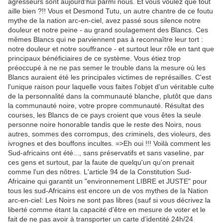
agresseurs sont aujourd'hui parmi nous. Et vous voulez que tout
aille bien ?!! Vous et Desmond Tutu, un autre chantre de ce foutu
mythe de la nation arc-en-ciel, avez passé sous silence notre
douleur et notre peine - au grand soulagement des Blancs. Ces
mêmes Blancs qui ne parviennent pas à reconnaître leur tort :
notre douleur et notre souffrance - et surtout leur rôle en tant que
principaux bénéficiaires de ce système. Vous étiez trop
préoccupé à ne ne pas semer le trouble dans la mesure où les
Blancs auraient été les principales victimes de représailles. C'est
l'unique raison pour laquelle vous faites l'objet d'un véritable culte
de la personnalité dans la communauté blanche, plutôt que dans
la communauté noire, votre propre communauté. Résultat des
courses, les Blancs de ce pays croient que vous êtes la seule
personne noire honorable tandis que le reste des Noirs, nous
autres, sommes des corrompus, des criminels, des violeurs, des
ivrognes et des bouffons incultes. =>Eh oui !!! Voilà comment les
Sud-africains ont été..., sans préservatifs et sans vaseline, par
ces gens et surtout, par la faute de quelqu'un qu'on prenait
comme l'un des nôtres. L'article 94 de la Constitution Sud-
Africaine qui garantit un "environnement LIBRE et JUSTE" pour
tous les sud-Africains est encore un de vos mythes de la Nation
arc-en-ciel: Les Noirs ne sont pas libres (sauf si vous décrivez la
liberté comme étant la capacité d'être en mesure de voter et le
fait de ne pas avoir à transporter un carte d’identité 24h/24