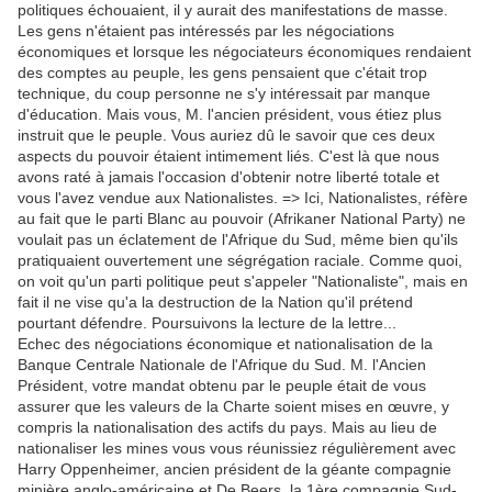
politiques échouaient, il y aurait des manifestations de masse.
Les gens n'étaient pas intéressés par les négociations
économiques et lorsque les négociateurs économiques rendaient
des comptes au peuple, les gens pensaient que c'était trop
technique, du coup personne ne s'y intéressait par manque
d'éducation. Mais vous, M. l'ancien président, vous étiez plus
instruit que le peuple. Vous auriez dû le savoir que ces deux
aspects du pouvoir étaient intimement liés. C'est là que nous
avons raté à jamais l'occasion d'obtenir notre liberté totale et
vous l'avez vendue aux Nationalistes. => Ici, Nationalistes, réfère
au fait que le parti Blanc au pouvoir (Afrikaner National Party) ne
voulait pas un éclatement de l'Afrique du Sud, même bien qu'ils
pratiquaient ouvertement une ségrégation raciale. Comme quoi,
on voit qu'un parti politique peut s'appeler "Nationaliste", mais en
fait il ne vise qu'a la destruction de la Nation qu'il prétend
pourtant défendre. Poursuivons la lecture de la lettre...
Echec des négociations économique et nationalisation de la
Banque Centrale Nationale de l'Afrique du Sud. M. l'Ancien
Président, votre mandat obtenu par le peuple était de vous
assurer que les valeurs de la Charte soient mises en œuvre, y
compris la nationalisation des actifs du pays. Mais au lieu de
nationaliser les mines vous vous réunissiez régulièrement avec
Harry Oppenheimer, ancien président de la géante compagnie
minière anglo-américaine et De Beers, la 1ère compagnie Sud-