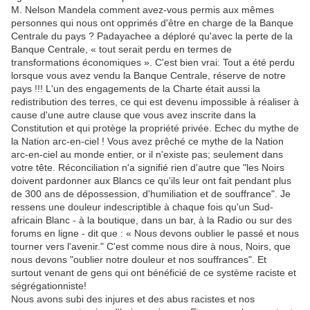
M. Nelson Mandela comment avez-vous permis aux mêmes
personnes qui nous ont opprimés d'être en charge de la Banque
Centrale du pays ? Padayachee a déploré qu'avec la perte de la
Banque Centrale, « tout serait perdu en termes de
transformations économiques ». C'est bien vrai: Tout a été perdu
lorsque vous avez vendu la Banque Centrale, réserve de notre
pays !!! L'un des engagements de la Charte était aussi la
redistribution des terres, ce qui est devenu impossible à réaliser à
cause d'une autre clause que vous avez inscrite dans la
Constitution et qui protège la propriété privée. Echec du mythe de
la Nation arc-en-ciel ! Vous avez prêché ce mythe de la Nation
arc-en-ciel au monde entier, or il n'existe pas; seulement dans
votre tête. Réconciliation n'a signifié rien d'autre que "les Noirs
doivent pardonner aux Blancs ce qu'ils leur ont fait pendant plus
de 300 ans de dépossession, d'humiliation et de souffrance". Je
ressens une douleur indescriptible à chaque fois qu'un Sud-
africain Blanc - à la boutique, dans un bar, à la Radio ou sur des
forums en ligne - dit que : « Nous devons oublier le passé et nous
tourner vers l'avenir." C'est comme nous dire à nous, Noirs, que
nous devons "oublier notre douleur et nos souffrances". Et
surtout venant de gens qui ont bénéficié de ce système raciste et
ségrégationniste!
Nous avons subi des injures et des abus racistes et nos