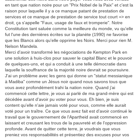
en tant que nation noire pour un "Prix Nobel de la Paix" et c'est la
raison pour laquelle il y a ce manque patant de prestation de
services et ce manque de prestation de service tout court => en
droit, ça s'appelle "Faux, usage de faux et tromperie". Notre
Constitution tant saluée comme la meilleure du monde, vu qu'elle
fut l'une des dernières écrites sur la planète (1990) ne favorise
que les Blancs alors qu'elle opprime les Noirs. Merci pour rien M.
Nelson Mandela.
Merci d'avoir transformé les négociations de Kempton Park en
une solution à huis-clos pour sauver le capital Blanc et le pouvoir
de quelques-uns, et qui a conduit à une telle démocratie dans
laquelle la souffrance de la majorité noire devrait se poursuivre.
J'ai un problème avec les gens qui donne un "statut messianique
à Madiba" comme un Jésus noir quand nous savons tous que
vous avez profondément trahi la nation noire. Quand j'ai
commencé cette lettre, je vous ai parlé de ma grand-mère qui est
décédée avant d'avoir pu voter pour vous. Eh bien, je suis
content qu'elle n'aie jamais voté pour vous, comme elle aurait
voté pour un traître. Ce que vous avez fait est d'avoir continué le
travail que le gouvernement de l'Apartheid avait commencé en
laissant et creusant les trous de la pauvreté et de l'oppression
profonde. Avant de quitter cette terre, je voudrais que vous
preniez vos responsabilités et présentiez des excuses pour vos