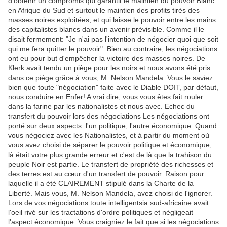
d'obtenir un compromis qui garantit le maintien du pouvoir Blanc
en Afrique du Sud et surtout le maintien des profits tirés des
masses noires exploitées, et qui laisse le pouvoir entre les mains
des capitalistes blancs dans un avenir prévisible. Comme il le
disait fermement: "Je n'ai pas l'intention de négocier quoi que soit
qui me fera quitter le pouvoir". Bien au contraire, les négociations
ont eu pour but d'empêcher la victoire des masses noires. De
Klerk avait tendu un piège pour les noirs et nous avons été pris
dans ce piège grâce à vous, M. Nelson Mandela. Vous le saviez
bien que toute "négociation" faite avec le Diable DOIT, par défaut,
nous conduire en Enfer! A vrai dire, vous vous êtes fait rouler
dans la farine par les nationalistes et nous avec. Echec du
transfert du pouvoir lors des négociations Les négociations ont
porté sur deux aspects: l'un politique, l'autre économique. Quand
vous négociez avec les Nationalistes, et à partir du moment où
vous avez choisi de séparer le pouvoir politique et économique,
là était votre plus grande erreur et c'est de là que la trahison du
peuple Noir est partie. Le transfert de propriété des richesses et
des terres est au cœur d'un transfert de pouvoir. Raison pour
laquelle il a été CLAIREMENT stipulé dans la Charte de la
Liberté. Mais vous, M. Nelson Mandela, avez choisi de l'ignorer.
Lors de vos négociations toute intelligentsia sud-africaine avait
l'oeil rivé sur les tractations d'ordre politiques et négligeait
l'aspect économique. Vous craigniez le fait que si les négociations