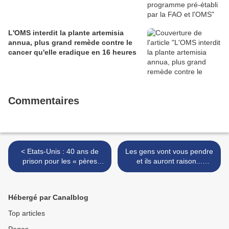
L'OMS interdit la plante artemisia
annua, plus grand remède contre le
cancer qu'elle eradique en 16 heures
Commentaires
< Etats-Unis : 40 ans de
Les gens vont vous pendre
prison pour les « pères
et ils auront raison...
homosexuels ». L’enfant
(parlement européen
conçu par GPA était
undiscours sans
exploité par ses parents
concession) >
Hébergé par Canalblog
Top articles