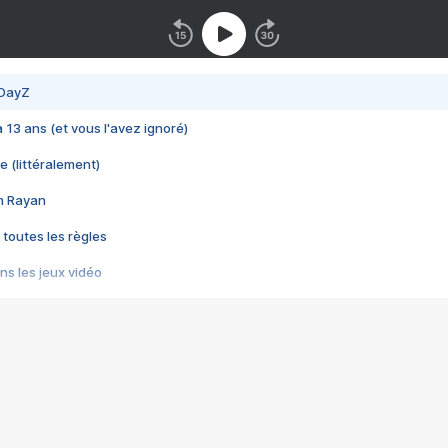
 DayZ
 a 13 ans (et vous l'avez ignoré)
e (littéralement)
im Rayan
 toutes les règles
s les jeux vidéo
us choquant de Rockstar ? - Le scandale BULLY
e plus moche de Steam
du RÊVE tourne au CAUCHEMAR
pendant 8 heures