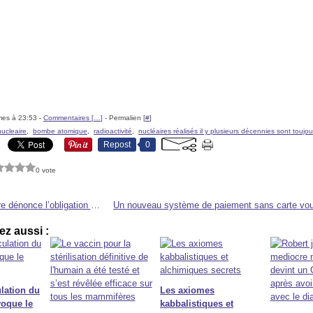
mes à 23:53 -
Commentaires [
…
]
- Permalien [
#
]
nucleaire
,
bombe atomique
,
radioactivité
,
nucléaires réalisés il y plusieurs décennies sont toujo
Repost
0
0 vote
Une infirmière dénonce l’obligation de la vaccination contre la grippe
z aussi :
ulation du
Les axiomes
voque le
kabbalistiques et