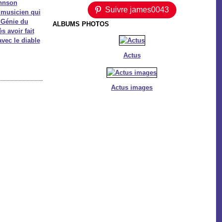
ohnson
Suivre james0043
musicien qui
 Génie du
ALBUMS PHOTOS
s avoir fait
avec le diable
Actus
Actus images