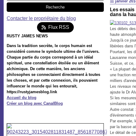
11 janvier 201
Les essais 
dans la hau
Contacter le propriétaire du blog
Flux RSS
Les débris des
haute atmosphè
RUSTY JAMES NEWS
Jusqu'à ce jou
Dans la tradition secrète, le corps humain est
libérées dans 
considéré comme le symbole ultime de l'univers.
Pourtant, les 
Chaque partie du corps correspond à un idéal
Lausanne montr
spirituel, une constellation étoilée ou un élément
Suisse, et ce,
alchimique. De cette manière, les anciens
« La plupart d
philosophes se connectaient directement à toutes
une fraction r
les choses, et par cette connexion, ils pouvaient
milliers d'ann
influencer le monde qui les entourait,
Les niveaux ne
https://rustyjamesblog.link
ajoute le Dr Al
Accueil du blog
Si les mesures
Créer un blog avec CanalBlog
similaires sont
Autre constat 
d'événements 
Par exemple, lo
par la basse 
Le détail de c