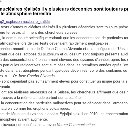
4
nucléaires réalisés il y plusieurs décennies sont toujours 
te atmosphère terrestre
 tests d'armes nucléaires réalisés il y plusieurs décennies sont toujours prés
re terrestre, affirment des chercheurs suisses.
r, la communauté scientifique estimait que les concentrations de particules ra
l'atmosphère lors de ces tests devenaient rapidement négligeables.
données recueillies par le Dr Jose Corcho Alvarado et ses collègues de l'Unive
ent que des isotopes du plutonium et du césium sont toujours présents au-d
 à des concentrations étonnamment élevées des dizaines d'années après les 
es particules radioactives sont éliminées dans les premières années après l'e
este dans la stratosphère pendant quelques décennies, voire des centaines ou
ées. »
— Dr Jose Corcho Alvarado
 sont cependant pas suffisamment élevés pour constituer un risque pour la 
varado.
 ont été réalisées au-dessus de la Suisse, les chercheurs affirment que des 
 trouvés à la même latitude partout sur la planète.
: la concentration des particules radioactives peut se déplacer dans l'atmosph
naturels comme les éruptions volcaniques.
rs de l'éruption du volcan islandais Eyjafjallajökull en 2010, les concentratio
atmosphère avaient augmenté.
es travaux est publié dans la revue
Nature Communications
.