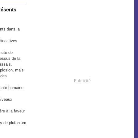
présents
ents dans la
dioactives
rsité de
essus de la
essais.
xplosion, mais
 des
Publicité
santé humaine,
niveaux
ère à la faveur
ns de plutonium