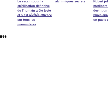
Le vaccin pour la
alchimiques secrets
Robert j
stérilisation définitive
mediocre 
de l'humain a été testé
devint un
et s’est révêlée efficace
blues aprè
sur tous les
un pacte 
mammifères
ires