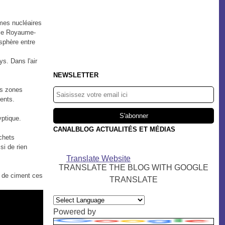
rmes nucléaires
t le Royaume-
sphère entre
s. Dans l'air
NEWSLETTER
os zones
ents.
yptique.
CANALBLOG ACTUALITÉS ET MÉDIAS
chets
si de rien
Translate Website
TRANSLATE THE BLOG WITH GOOGLE
r de ciment ces
TRANSLATE
Powered by