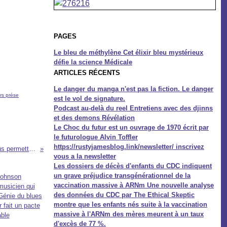
PAGES
Le bleu de méthylène Cet élixir bleu mystérieux
défie la science Médicale
ARTICLES RÉCENTS
Le danger du manga n'est pas la fiction. Le danger
urs prése
est le vol de signature.
Podcast au-delà du reel Entretiens avec des djinns
et des demons Révélation
Le Choc du futur est un ouvrage de 1970 écrit par
le futurologue Alvin Toffler
https://rustyjamesblog.link/newsletter/ inscrivez
Un nouveau système de paiement sans carte vous permettra désormais de payer… en scannant votre main.
vous a la newsletter
Les dossiers de décès d'enfants du CDC indiquent
un grave préjudice transgénérationnel de la
vaccination massive à ARNm Une nouvelle analyse
des données du CDC par The Ethical Skeptic
montre que les enfants nés suite à la vaccination
massive à l'ARNm des mères meurent à un taux
d'excès de 77 %.