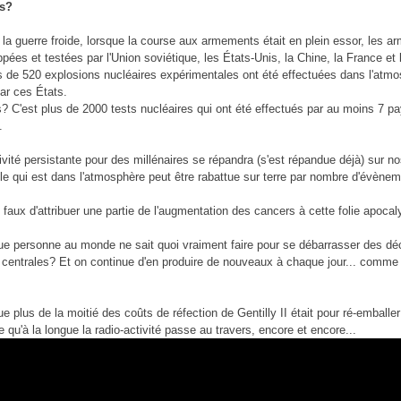
us?
 la guerre froide, lorsque la course aux armements était en plein essor, les a
ppées et testées par l'Union soviétique, les États-Unis, la Chine, la France e
 de 520 explosions nucléaires expérimentales ont été effectuées dans l'atmo
ar ces États.
? C'est plus de 2000 tests nucléaires qui ont été effectués par au moins 7 pay
.
ivité persistante pour des millénaires se répandra (s'est répandue déjà) sur n
lle qui est dans l'atmosphère peut être rabattue sur terre par nombre d'évènem
s faux d'attribuer une partie de l'augmentation des cancers à cette folie apocal
e personne au monde ne sait quoi vraiment faire pour se débarrasser des dé
 centrales? Et on continue d'en produire de nouveaux à chaque jour... comme 
 plus de la moitié des coûts de réfection de Gentilly II était pour ré-emballe
qu'à la longue la radio-activité passe au travers, encore et encore...