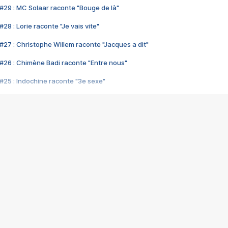
#29 : MC Solaar raconte "Bouge de là"
28 : Lorie raconte "Je vais vite"
#27 : Christophe Willem raconte "Jacques a dit"
#26 : Chimène Badi raconte "Entre nous"
#25 : Indochine raconte "3e sexe"
#24 : Zaho raconte "C'est chelou"
#23 : Patrick Bruel raconte "Au café des délices"
#22 : Kyo raconte "Le chemin"
#21 : Nolwenn Leroy raconte "Cassé"
#20 : Patrick Hernandez raconte "Born to be alive"
#19 : Lorie raconte "Près de moi"
#18 : Michael Jones raconte "A nos actes manqués" (avec Jean-Jacque
#17 : Khaled raconte "Aïcha"