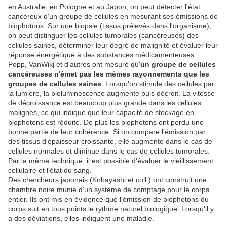
en Australie, en Pologne et au Japon, on peut détecter l'état
cancéreux d'un groupe de cellules en mesurant ses émissions de
biophotons. Sur une biopsie (tissus prélevés dans l'organisme),
on peut distinguer les cellules tumorales (cancéreuses) des
cellules saines, déterminer leur degré de malignité et évaluer leur
réponse énergétique à des substances médicamenteuses.
Popp, VanWikj et d'autres ont mesuré qu'
un groupe de cellules
cancéreuses n'émet pas les mêmes rayonnements que les
groupes de cellules saines
. Lorsqu'on stimule des cellules par
la lumière, la bioluminescence augmente puis décroit. La vitesse
de décroissance est beaucoup plus grande dans les cellules
malignes, ce qui indique que leur capacité de stockage en
biophotons est réduite. De plus les biophotons ont perdu une
bonne partie de leur cohérence. Si on compare l'émission par
des tissus d'épaisseur croissante, elle augmente dans le cas de
cellules normales et diminue dans le cas de cellules tumorales.
Par la même technique, il est possible d'évaluer le vieillissement
cellulaire et l'état du sang.
Des chercheurs japonais (Kobayashi et coll.) ont construit une
chambre noire munie d'un système de comptage pour le corps
entier. Ils ont mis en évidence que l'émission de biophotons du
corps suit en tous points le rythme naturel biologique. Lorsqu'il y
a des déviations, elles indiquent une maladie.