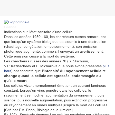
Grande
Indications sur l'état sanitaire d'une cellule
Dans les années 1950 - 60, les chercheurs russes remarquent
que lorsqu'un système biologique est soumis à une destruction
(chauffage, congélation, empoisonnement), son émission
photonique augmente, comme s'il envoyait un avertissement.
Cette émission cesse à la mort du système.
Les chercheurs russes des années 70 (S. Stschurin,
V.P. Kaznacheev et L. Michailova que nous avons présentés
plus
haut
) ont constaté que
l'intensité du rayonnement cellulaire
change quand la cellule est agressée, endommagée ou
qu'elle meurt
.
Les cellules vivant normalement émettent un courant lumineux
constant. Lorsqu'un virus pénètre dans les cellules, le
rayonnement se modifie: augmentation du rayonnement, puis
silence, puis nouvelle augmentation, puis extinction progressive
du rayonnement en ondes multiples jusqu'à la mort des cellules.
[Cité par F.A. Popp, Biologie de la lumière]
En 1974, Stschurin énonce:
Les cellules touchées par différentes