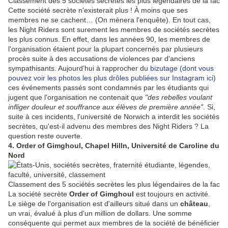
Classement des 5 sociétés secrètes les plus légendaires de la fac
Cette société secrète n'existerait plus ! À moins que ses
membres ne se cachent… (On mènera l'enquête). En tout cas,
les Night Riders sont surement les membres de sociétés secrètes
les plus connus. En effet, dans les années 90, les membres de
l'organisation étaient pour la plupart concernés par plusieurs
procès suite à des accusations de violences par d'anciens
sympathisants. Aujourd'hui à rapprocher du
bizutage (dont vous
pouvez voir les photos les plus drôles publiées sur Instagram ici)
ces événements passés sont condamnés par les étudiants qui
jugent que l'organisation ne contenait que
"des rebelles voulant
infliger douleur et souffrance aux élèves de première année"
. Si,
suite à ces incidents, l'université de Norwich a interdit les sociétés
secrètes, qu'est-il advenu des membres des Night Riders ? La
question reste ouverte.
4. Order of Gimghoul, Chapel Hilln, Université de Caroline du
Nord
Classement des 5 sociétés secrètes les plus légendaires de la fac
La société secrète
Order of Gimghoul
est toujours en activité.
Le siège de l'organisation est d'ailleurs situé dans un
château
,
un vrai, évalué à plus d'un million de dollars. Une somme
conséquente qui permet aux membres de la société de bénéficier