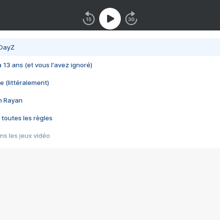
 DayZ
 a 13 ans (et vous l'avez ignoré)
e (littéralement)
im Rayan
 toutes les règles
s les jeux vidéo
us choquant de Rockstar ? - Le scandale BULLY
e plus moche de Steam
du RÊVE tourne au CAUCHEMAR
pendant 8 heures