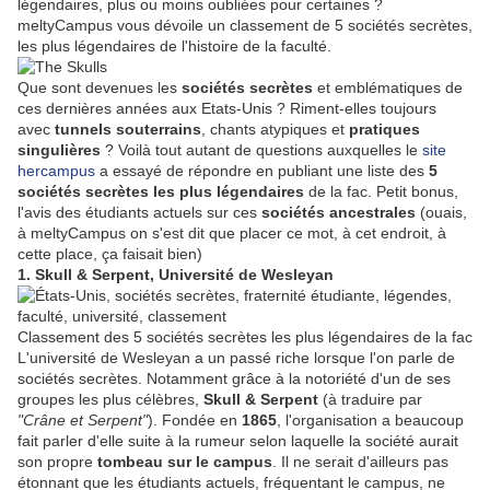
légendaires, plus ou moins oubliées pour certaines ?
meltyCampus vous dévoile un classement de 5 sociétés secrètes,
les plus légendaires de l'histoire de la faculté.
Que sont devenues les
sociétés secrètes
et emblématiques de
ces dernières années aux Etats-Unis ? Riment-elles toujours
avec
tunnels souterrains
, chants atypiques et
pratiques
singulières
? Voilà tout autant de questions auxquelles le
site
hercampus
a essayé de répondre en publiant une liste des
5
sociétés secrètes les plus légendaires
de la fac. Petit bonus,
l'avis des étudiants actuels sur ces
sociétés ancestrales
(ouais,
à meltyCampus on s'est dit que placer ce mot, à cet endroit, à
cette place, ça faisait bien)
1. Skull & Serpent, Université de Wesleyan
Classement des 5 sociétés secrètes les plus légendaires de la fac
L'université de Wesleyan a un passé riche lorsque l'on parle de
sociétés secrètes. Notamment grâce à la notoriété d'un de ses
groupes les plus célèbres,
Skull & Serpent
(à traduire par
"Crâne et Serpent"
). Fondée en
1865
, l'organisation a beaucoup
fait parler d'elle suite à la rumeur selon laquelle la société aurait
son propre
tombeau sur le campus
. Il ne serait d'ailleurs pas
étonnant que les étudiants actuels, fréquentant le campus, ne