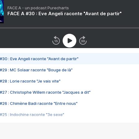
FACE A - un podcast Purecharts
FACE A #30 : Eve Angeli raconte "Avant de partir"
#30 : Eve Angeli raconte "Avant de partir"
#29 : MC Solaar raconte "Bouge de là"
28 : Lorie raconte "Je vais vite"
#27 : Christophe Willem raconte "Jacques a dit"
#26 : Chimène Badi raconte "Entre nous"
#25 : Indochine raconte "3e sexe"
#24 : Zaho raconte "C'est chelou"
#23 : Patrick Bruel raconte "Au café des délices"