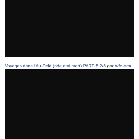
Voyages dans l'Au-Delà (nde emi mort) PARTIE 2/3
par
nde-emi