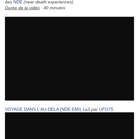
des
NDE
(near death experiences)
.
Durée de la vidéo
: 40 minutes
VOYAGE DANS L'AU-DELA (NDE-EMI) 1a3
par
UFO75