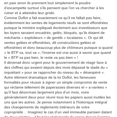
en paix sinon ils prennent tout simplement la poudre
d’escampette surtout s’ils pensent que l’on va chercher à les
ruiner et à atteindre leur grisbi.
Comme Duflot a fait exactement ce qu’il ne fallait pas faire,
évidemment les ventes de logements neufs se sont effondrées
puisque la ministre expliquait doctement aux investisseurs que
les loyers seraient encadrés, gelés, bloqués, qu’ils étaient de
méchants « exploiteurs » de gentils « locataires ». Or qui dit
ventes gelées et effondrées, dit constructions gelées et
effondrées et donc beaucoup plus de chômeurs puisque si quand
« le BTP va, tout va », l’inverse est vrai aussi à savoir que quand
le « BTP va pas bien, le reste va pas bien » !
Il devenait donc urgent pour le gouvernement de réagir face à
des chiffres qui avaient depuis des mois dépassé le stade du «
inquiétant » pour se rapprocher du niveau du « désespéré ».
Autre élément dramatique de la loi Duflot, les fameuses
formalités pour réussir à signer un simple compromis de vente
qui réclame tellement de paperasses diverses et « a-variées »
qu’il faut désormais largement plus d’un mois, voire
généralement deux pour réunir tous les papiers aussi inutiles les
uns que les autres. Je pense notamment à l’historique intégral
des changements de règlements intérieurs de votre
copropriété… Imaginez le cas d’un vieil immeuble parisien datant
de deux siècles… il faut les règlements de copro depuis l’origine