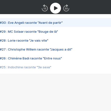
#30 : Eve Angeli raconte "Avant de partir"
#29 : MC Solaar raconte "Bouge de là"
28 : Lorie raconte "Je vais vite"
#27 : Christophe Willem raconte "Jacques a dit"
#26 : Chimène Badi raconte "Entre nous"
#25 : Indochine raconte "3e sexe"
#24 : Zaho raconte "C'est chelou"
#23 : Patrick Bruel raconte "Au café des délices"
#22 : Kyo raconte "Le chemin"
#21 : Nolwenn Leroy raconte "Cassé"