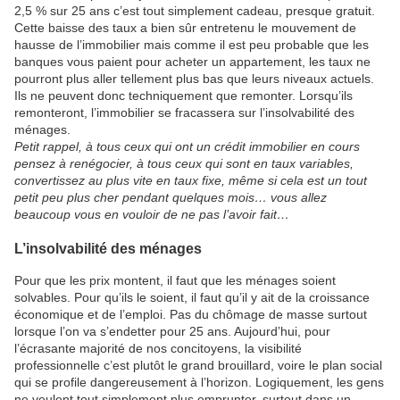
2,5 % sur 25 ans c’est tout simplement cadeau, presque gratuit.
Cette baisse des taux a bien sûr entretenu le mouvement de
hausse de l’immobilier mais comme il est peu probable que les
banques vous paient pour acheter un appartement, les taux ne
pourront plus aller tellement plus bas que leurs niveaux actuels.
Ils ne peuvent donc techniquement que remonter. Lorsqu’ils
remonteront, l’immobilier se fracassera sur l’insolvabilité des
ménages.
Petit rappel, à tous ceux qui ont un crédit immobilier en cours
pensez à renégocier, à tous ceux qui sont en taux variables,
convertissez au plus vite en taux fixe, même si cela est un tout
petit peu plus cher pendant quelques mois… vous allez
beaucoup vous en vouloir de ne pas l’avoir fait…
L’insolvabilité des ménages
Pour que les prix montent, il faut que les ménages soient
solvables. Pour qu’ils le soient, il faut qu’il y ait de la croissance
économique et de l’emploi. Pas du chômage de masse surtout
lorsque l’on va s’endetter pour 25 ans. Aujourd’hui, pour
l’écrasante majorité de nos concitoyens, la visibilité
professionnelle c’est plutôt le grand brouillard, voire le plan social
qui se profile dangereusement à l’horizon. Logiquement, les gens
ne veulent tout simplement plus emprunter, surtout dans un