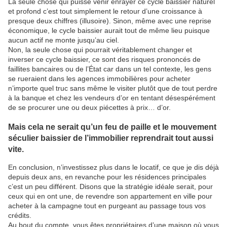
La seule chose qui puisse venir enrayer ce cycle baissier naturel
et profond c’est tout simplement le retour d’une croissance à
presque deux chiffres (illusoire). Sinon, même avec une reprise
économique, le cycle baissier aurait tout de même lieu puisque
aucun actif ne monte jusqu’au ciel.
Non, la seule chose qui pourrait véritablement changer et
inverser ce cycle baissier, ce sont des risques prononcés de
faillites bancaires ou de l’État car dans un tel contexte, les gens
se rueraient dans les agences immobilières pour acheter
n’importe quel truc sans même le visiter plutôt que de tout perdre
à la banque et chez les vendeurs d’or en tentant désespérément
de se procurer une ou deux piécettes à prix… d’or.
Mais cela ne serait qu’un feu de paille et le mouvement
séculier baissier de l’immobilier reprendrait tout aussi
vite.
En conclusion, n’investissez plus dans le locatif, ce que je dis déjà
depuis deux ans, en revanche pour les résidences principales
c’est un peu différent. Disons que la stratégie idéale serait, pour
ceux qui en ont une, de revendre son appartement en ville pour
acheter à la campagne tout en purgeant au passage tous vos
crédits.
Au bout du compte, vous êtes propriétaires d’une maison où vous