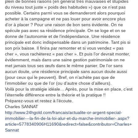
plein de bonnes raisons (en général très mauvaises et stupides
du niveau tout juste « poids des habitudes ») que ce n’est pas
possible. Certains parmi vous se demanderont alors pourquoi
acheter à la campagne et ne pas louer pour avoir encore plus
d’or à placer ? Pour une raison de bon sens évidente. On ne
spécule pas avec sa résidence principale. On se loge et on se
donne de l’autonomie et de l’indépendance. Une résidence
principale est donc indispensable dans un patrimoine. Tant pis si
son prix baisse. Il finira par remonter et si vous vendez « pas
cher », vous rachèterez « pas cher ». Et puis l’or devrait monter,
évidemment, mais dans une saine gestion patrimoniale on ne
met jamais tous ses œufs dans le même panier. De l’or sans
aucun doute, une résidence principale sans aucun doute aussi
(pour ceux qui le peuvent). Bref, on n’achète pas que de
l’immobilier ou que de l’or (ou d’autre chose d’ailleurs).
Voilà pour la stratégie idéale… Après, pour la mise en place, c’est
l’éternelle différence entre la théorie et la pratique !!
Préparez-vous et restez à l’écoute.
Charles SANNAT
http://www.24hgold.com/francais/actualite-or-argent-special-
immobilier---la-fin-de-la-loi-alur-et-du-marche-immobilier-.aspx?
article=5778340906H11690&redirect=false&contributor=Charles+
Sannat