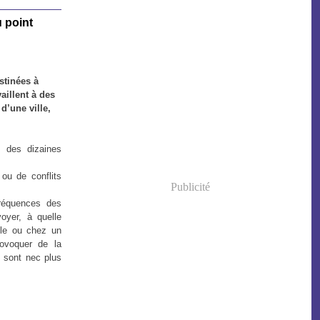
 point
stinées à
aillent à des
d’une ville,
s des dizaines
ou de conflits
Publicité
fréquences des
oyer, à quelle
ble ou chez un
rovoquer de la
e sont nec plus