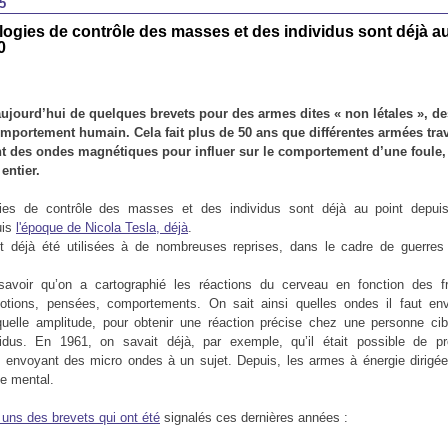
5
ogies de contrôle des masses et des individus sont déjà au
0
aujourd’hui de quelques brevets pour des armes dites « non létales », de
omportement humain. Cela fait plus de 50 ans que différentes armées trav
nt des ondes magnétiques pour influer sur le comportement d’une foule, 
entier.
ies de contrôle des masses et des individus sont déjà au point depui
uis
l'époque de Nicola Tesla, déjà
.
 déjà été utilisées à de nombreuses reprises, dans le cadre de guerres 
 savoir qu’on a cartographié les réactions du cerveau en fonction des 
motions, pensées, comportements. On sait ainsi quelles ondes il faut env
quelle amplitude, pour obtenir une réaction précise chez une personne ci
vidus. En 1961, on savait déjà, par exemple, qu’il était possible de p
 envoyant des micro ondes à un sujet. Depuis, les armes à énergie dirigé
le mental.
uns des brevets qui ont été
signalés ces dernières années :