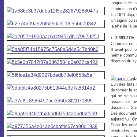
longueur de l
l’impression d
En 1971 déjà, 
Un signal pulsé
la tête de la p
3.393.279:
Ce brevet est 
Il avait pour b
même communiq
direction du s
L
L’un des buts
de former le s
qui ne se souv
assassiner, av
dossiers… Sans
Des documents
aujourd’hui. O
Dans les anné
électrodes co
soudain très f