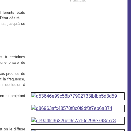
fférents états
’état désiré.
ts, jusqu’à ce
es à certaines
s une phase de
nces proches de
t la fréquence,
ir quelqu’un à
n lui projetant
t on le diffuse