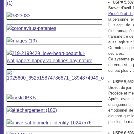
USP# 5,507,
Brevet d’avril 
Procédé et dis
la personne, e
Il s’agit de
électromagnét
transmettre de
aussi agir sur 
On notera que 
déclarés.
Ce système per
on verra si la
qui bat plus vi
USP# 5,552,
Brevet de juin
Procédé et mét
Après avoir d
changements de
émotionnel de 
d’autant que l
pupilles, la res
USP# 6,506,