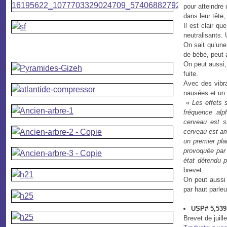
pour atteindre
dans leur tête,
Il est clair q
neutralisants.
On sait qu’une
de bébé, peut 
On peut aussi,
fuite.
Avec des vibra
nausées et un 
«
Les effets 
fréquence alp
cerveau est s
cerveau est am
un premier pla
provoquée par 
état détendu 
brevet.
On peut aussi 
par haut parle
USP# 5,539,
Brevet de juill