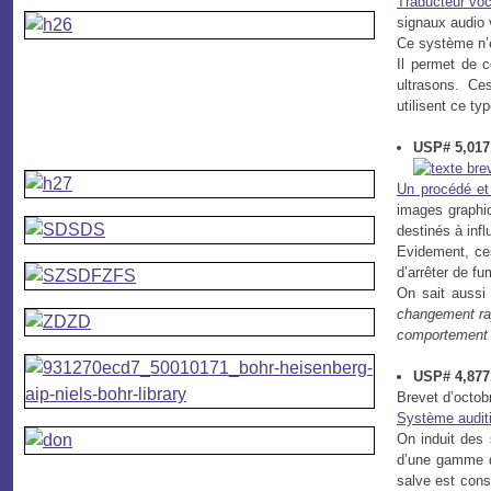
Traducteur voc
signaux audio v
Ce système n’e
Il permet de c
ultrasons. Ce
utilisent ce t
USP# 5,017,
Un procédé et 
images graphiq
destinés à infl
Evidement, ce
d’arrêter de f
On sait aussi
changement rap
comportemen
USP# 4,877,
Brevet d’octob
Système auditi
On induit des 
d’une gamme d
salve est cons