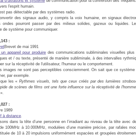
al d’ultrasons et système
de communication pour la conversion des fréquenc
ers l'esprit humain.
st pas détectable par des systèmes radio.
onvertir des signaux audio, y compris la voix humaine, en signaux électr
s ondes pourront passer par des milieux solides, gazeux ou liquides. L
ype de système pour communiquer.
143 :
Brevet de mai 1991
un appareil pour produire
des communications subliminales visuelles plus 
ues et / ou texte, présenté de manière subliminale, à des intervalles rythmi
uer sur la réceptivité de l'utilisateur, l'humeur ou le comportement.
s images ne sont pas perceptibles consciemment. On sait que ce système 
umer, par exemple.
 que les «
Rythmes visuels
, tels que ceux créés par des lumières strobos
ide de scènes de films ont une forte influence sur la réceptivité de l'homme,
t
».
027 :
re 1989
f à distance
.
sons dans la tête d’une personne en l’irradiant au niveau de la tête avec 
e 100MHz à 10.000MHz, modulées d’une manière précise, par rafales mo
tituée de 10 à 20 impulsions uniformément espacées et groupées étroiteme