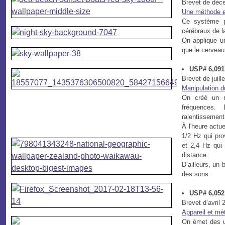
Brevet de déc
Une méthode et
Ce système pe
cérébraux de la
On applique u
que le cervea
USP# 6,091,
Brevet de juill
Manipulation 
On créé un re
fréquences. L
ralentissement
À l'heure actu
1/2 Hz qui pro
et 2,4 Hz qui
distance.
D’ailleurs, un
des sons.
USP# 6,052,
Brevet d’avril 
Appareil et mé
On émet des ul