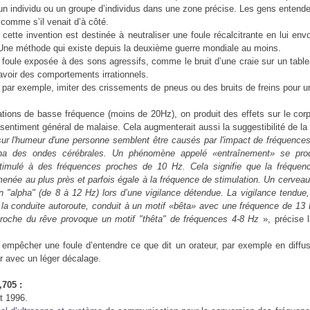
 un individu ou un groupe d’individus dans une zone précise. Les gens entende
 comme s’il venait d’à côté.
ue cette invention est destinée à neutraliser une foule récalcitrante en lui en
 Une méthode qui existe depuis la deuxième guerre mondiale au moins.
 foule exposée à des sons agressifs, comme le bruit d’une craie sur un table
avoir des comportements irrationnels.
 par exemple, imiter des crissements de pneus ou des bruits de freins pour 
tions de basse fréquence (moins de 20Hz), on produit des effets sur le c
sentiment général de malaise. Cela augmenterait aussi la suggestibilité de la 
sur
l'humeur d'une personne semblent être causés par l'impact de fréquence
ha des ondes cérébrales. Un phénomène appelé «entraînement» se prod
timulé à des fréquences proches de 10 Hz. Cela signifie que la fréquenc
enée au plus près et parfois égale à la fréquence de stimulation. Un cerveau
n "alpha" (de 8 à 12 Hz) lors d’une vigilance détendue. La vigilance tendue, 
la conduite autoroute, conduit à un motif «bêta» avec une fréquence de 13
proche du rêve provoque un motif "thêta" de fréquences 4-8 Hz
», précise 
empêcher une foule d’entendre ce que dit un orateur, par exemple en diffusa
ur avec un léger décalage.
705 :
et 1996.