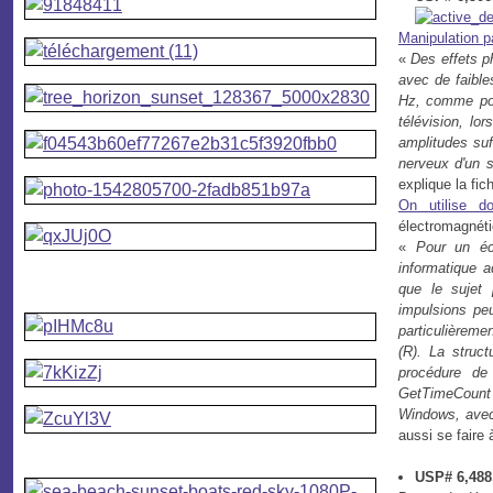
Manipulation 
«
Des effets p
avec de faibl
Hz, comme pou
télévision, lo
amplitudes suf
nerveux d'un s
explique la fic
On utilise d
électromagnéti
«
Pour
un écr
informatique a
que le sujet 
impulsions pe
particulièreme
(R). La struct
procédure de 
GetTimeCount d
Windows, avec 
aussi se faire 
USP# 6,488,