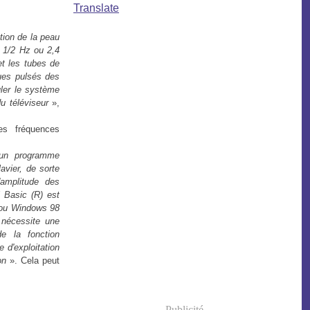
Translate
tion de la peau
 1/2 Hz ou 2,4
t les tubes de
ques pulsés des
uler le système
u téléviseur
»,
s fréquences
r un programme
avier, de sorte
'amplitude des
 Basic (R) est
) ou Windows 98
s nécessite une
de la fonction
 d'exploitation
on
». Cela peut
Publicité