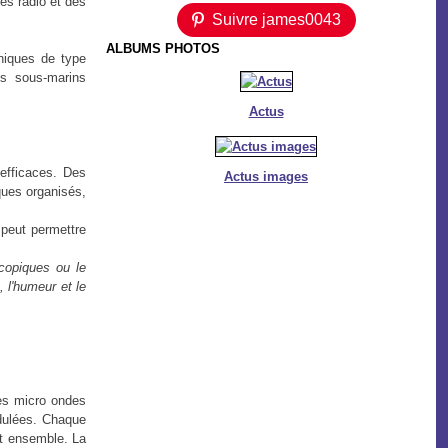
es radio et des
Suivre james0043
ALBUMS PHOTOS
oniques de type
es sous-marins
Actus
efficaces. Des
Actus images
ques organisés,
peut permettre
copiques ou le
 l'humeur et le
des micro ondes
dulées. Chaque
nt ensemble. La