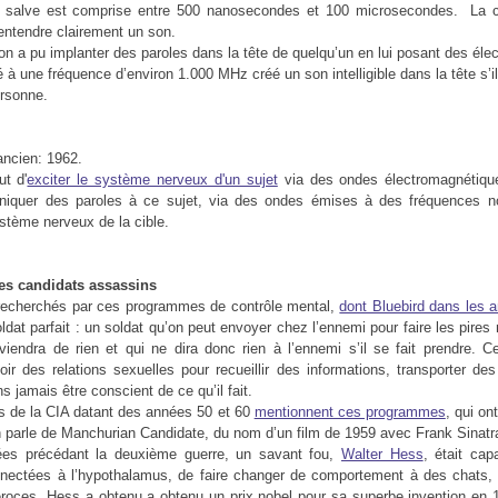
a salve est comprise entre 500 nanosecondes et 100 microsecondes. La ci
‘entendre clairement un son.
on a pu implanter des paroles dans la tête de quelqu’un en lui posant des éle
 à une fréquence d’environ 1.000 MHz créé un son intelligible dans la tête s’il
ersonne.
ancien: 1962.
ut d'
exciter le système nerveux d'un sujet
via des ondes électromagnétiqu
uer des paroles à ce sujet, via des ondes émises à des fréquences n
ystème nerveux de la cible.
es candidats assassins
 recherchés par ces programmes de contrôle mental,
dont Bluebird dans les 
oldat parfait : un soldat qu’on peut envoyer chez l’ennemi pour faire les pires
iendra de rien et qui ne dira donc rien à l’ennemi s’il se fait prendre. C
oir des relations sexuelles pour recueillir des informations, transporter de
 jamais être conscient de ce qu’il fait.
 de la CIA datant des années 50 et 60
mentionnent ces programmes
, qui on
n parle de Manchurian Candidate, du nom d’un film de 1959 avec Frank Sinatr
es précédant la deuxième guerre, un savant fou,
Walter Hess
, était ca
nnectées à l’hypothalamus, de faire changer de comportement à des chats, 
éroces. Hess a obtenu a obtenu un prix nobel pour sa superbe invention en 1