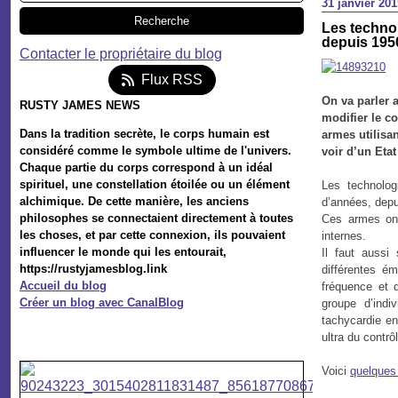
31 janvier 201
Les technol
depuis 195
Contacter le propriétaire du blog
Flux RSS
On va parler 
RUSTY JAMES NEWS
modifier le c
Dans la tradition secrète, le corps humain est
armes utilisa
considéré comme le symbole ultime de l'univers.
voir d’un Etat 
Chaque partie du corps correspond à un idéal
spirituel, une constellation étoilée ou un élément
Les technolog
alchimique. De cette manière, les anciens
d’années, dep
philosophes se connectaient directement à toutes
Ces armes ont
les choses, et par cette connexion, ils pouvaient
internes.
influencer le monde qui les entourait,
Il faut aussi
https://rustyjamesblog.link
différentes é
Accueil du blog
fréquence et 
Créer un blog avec CanalBlog
groupe d’indi
tachycardie en
ultra du contrô
Voici
quelques 