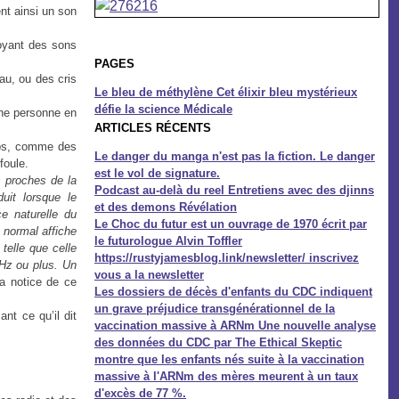
nt ainsi un son
voyant des sons
PAGES
au, ou des cris
Le bleu de méthylène Cet élixir bleu mystérieux
défie la science Médicale
une personne en
ARTICLES RÉCENTS
orps, comme des
Le danger du manga n'est pas la fiction. Le danger
foule.
est le vol de signature.
s proches de la
Podcast au-delà du reel Entretiens avec des djinns
uit lorsque le
et des demons Révélation
e naturelle du
Le Choc du futur est un ouvrage de 1970 écrit par
 normal affiche
le futurologue Alvin Toffler
telle que celle
https://rustyjamesblog.link/newsletter/ inscrivez
 Hz ou plus. Un
vous a la newsletter
la notice de ce
Les dossiers de décès d'enfants du CDC indiquent
un grave préjudice transgénérationnel de la
nt ce qu’il dit
vaccination massive à ARNm Une nouvelle analyse
des données du CDC par The Ethical Skeptic
montre que les enfants nés suite à la vaccination
massive à l'ARNm des mères meurent à un taux
d'excès de 77 %.