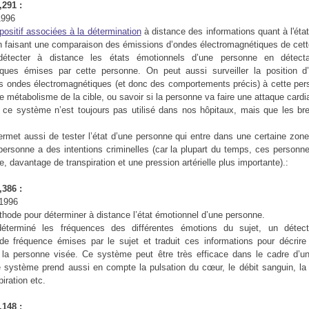
291 :
1996
positif associées à la détermination
à distance des informations quant à l'éta
n faisant une comparaison des émissions d’ondes électromagnétiques de cet
 détecter à distance les états émotionnels d’une personne en détect
iques émises par cette personne. On peut aussi surveiller la position d
s ondes électromagnétiques (et donc des comportements précis) à cette pe
le métabolisme de la cible, ou savoir si la personne va faire une attaque cardi
ce système n’est toujours pas utilisé dans nos hôpitaux, mais que les br
met aussi de tester l’état d’une personne qui entre dans une certaine zon
 personne a des intentions criminelles (car la plupart du temps, ces personn
te, davantage de transpiration et une pression artérielle plus importante).:
386 :
 1996
hode pour déterminer à distance l’état émotionnel d’une personne.
éterminé les fréquences des différentes émotions du sujet, un détec
 fréquence émises par le sujet et traduit ces informations pour décrire 
la personne visée. Ce système peut être très efficace dans le cadre d’un 
e système prend aussi en compte la pulsation du cœur, le débit sanguin, l
piration etc.
148 :