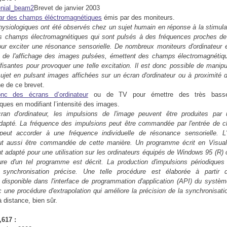
Brevet de janvier 2003
par des champs éléctromagnétiques
émis par des moniteurs.
hysiologiques
ont été observés chez un sujet humain en réponse à la stimula
es champs électromagnétiques qui sont pulsés à des fréquences proches de
r exciter une résonance sensorielle. De nombreux moniteurs d'ordinateur e
rs de l'affichage des images pulsées, émettent des champs électromagnéti
fisantes pour provoquer une telle excitation. Il est donc possible de manip
ujet en pulsant images affichées sur un écran d'ordinateur ou à proximité d
he de ce brevet.
onc des écrans d’ordinateur
ou de TV pour émettre des très basse
ques en modifiant l’intensité des images.
an d'ordinateur, les impulsions de l'image peuvent être produites pa
dapté. La fréquence des impulsions peut être commandée par l'entrée de cl
peut accorder à une fréquence individuelle de résonance sensorielle. L
ut aussi être commandée de cette manière. Un programme écrit en Visual
nt adapté pour une utilisation sur les ordinateurs équipés de Windows 95 (R
ure d'un tel programme est décrit. La production d'impulsions périodique
synchronisation précise. Une telle procédure est élaborée à partir 
isponible dans l'interface de programmation d'application (API) du système
une procédure d'extrapolation qui améliore la précision de la synchronisati
à distance, bien sûr.
617 :