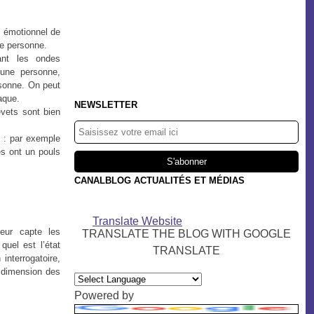
t émotionnel de
te personne.
ant les ondes
’une personne,
rsonne. On peut
aque.
NEWSLETTER
evets sont bien
e : par exemple
es ont un pouls
CANALBLOG ACTUALITÉS ET MÉDIAS
Translate Website
teur capte les
TRANSLATE THE BLOG WITH GOOGLE
quel est l’état
TRANSLATE
interrogatoire,
a dimension des
Powered by