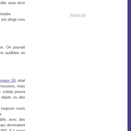
ble aura ainsi
ctrodes.
Publicité
 est dirigé vers
es. On pouvait
on audibles en
années 50
, était
 missions, mais
e soldat pourra
s objets ou des
t toujours cours
a.
pable, avec des
qui devenaient
940. Il a aussi