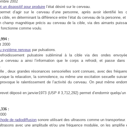
embre 2002
 un dispositif pour produire
l’état désiré sur le cerveau.
rmet d’agir sur le cerveau d’une personne, après avoir identifié les di
 cible, en déterminant la différence entre l’état du cerveau de la personne, et l
n champ magnétique précis au cerveau de la cible, via des aimants puissan
u fonctionne comme voulu.
994 :
et 2000
du système nerveux
par pulsations.
froidissement pulsatoire subliminal à la cible via des ondes envoyé
e cerveau a ainsi l’information que le corps a refroidi, et passe dan
.
elle , deux grandes résonances sensorielles sont connues, avec des fréque
voque la relaxation, la somnolence, ou même une excitation sexuelle suivan
 provoque le ralentissement de l’activité du cerveau. On peut même endorm
 brevet déposé en janvier1973 (USP # 3,712,292) permet d’endormir quelqu’un e
336 :
2000
thode de radiodiffusion
sonore utilisant des ultrasons comme un transporteur.
trasons avec une amplitude et/ou une fréquence modulée, on les amplifie e