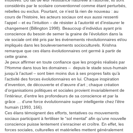
intuitives. Du fait de leur résistance naturelle à l’autorité, ils sont
considérés par le scolaire conventionnel comme étant perturbés,
rebelles ou exclus. Pourtant, ce n’est là rien de nouveau : au
cours de l’histoire, les acteurs sociaux ont eux aussi ressenti
l’appel – et eu l’intuition – de résister à l’autorité et d’instaurer le
changement (Billington 1998). Beaucoup d’individus ayant pris
conscience du besoin de semer la graine de l’évolution dans la
vie sociale ont été pris par les événements révolutionnaires et/ou
impliqués dans les bouleversements socioculturels. Krishna
remarque que ces élans évolutionnaires ont germé à partir de
cette graine.
Je peux affirmer en toute confiance que les progrès réalisés par
l’Homme dans tous les domaines – depuis le stade sous-humain
jusqu’à l’actuel – sont bien moins dus à ses propres faits qu’à
l’activité des forces évolutionnaires en lui. Chaque inspiration
d’invention, de découverte et d’œuvre d’art ; chaque création
d’organisations politiques et sociales provient invariablement de
l’intérieur, d’entre les profondeurs de sa conscience et par la
grâce … d’une force évolutionnaire super intelligente chez l’être
humain (1993, 166).
Ces élans témoignent des efforts, tentatives ou mouvements
sociaux participant à fertiliser le “sol mental” afin qu’une nouvelle
conscience puisse lentement s’enraciner et croître. En effet, les
forces sociales, culturelles et matérielles mettent généralement