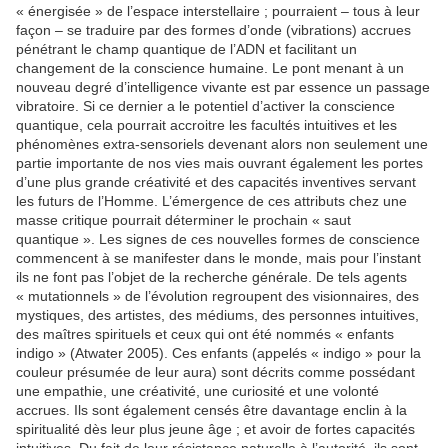
« énergisée » de l’espace interstellaire ; pourraient – tous à leur
façon – se traduire par des formes d’onde (vibrations) accrues
pénétrant le champ quantique de l’ADN et facilitant un
changement de la conscience humaine. Le pont menant à un
nouveau degré d’intelligence vivante est par essence un passage
vibratoire. Si ce dernier a le potentiel d’activer la conscience
quantique, cela pourrait accroitre les facultés intuitives et les
phénomènes extra-sensoriels devenant alors non seulement une
partie importante de nos vies mais ouvrant également les portes
d’une plus grande créativité et des capacités inventives servant
les futurs de l’Homme. L’émergence de ces attributs chez une
masse critique pourrait déterminer le prochain « saut
quantique ». Les signes de ces nouvelles formes de conscience
commencent à se manifester dans le monde, mais pour l’instant
ils ne font pas l’objet de la recherche générale. De tels agents
« mutationnels » de l’évolution regroupent des visionnaires, des
mystiques, des artistes, des médiums, des personnes intuitives,
des maîtres spirituels et ceux qui ont été nommés « enfants
indigo » (Atwater 2005). Ces enfants (appelés « indigo » pour la
couleur présumée de leur aura) sont décrits comme possédant
une empathie, une créativité, une curiosité et une volonté
accrues. Ils sont également censés être davantage enclin à la
spiritualité dès leur plus jeune âge ; et avoir de fortes capacités