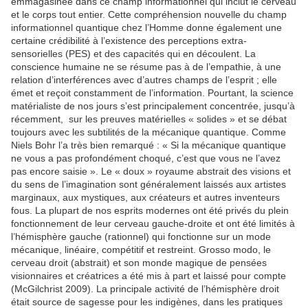
emmagasinée dans ce champ informationnel qui inclut le cerveau
et le corps tout entier. Cette compréhension nouvelle du champ
informationnel quantique chez l’Homme donne également une
certaine crédibilité à l’existence des perceptions extra-
sensorielles (PES) et des capacités qui en découlent. La
conscience humaine ne se résume pas à de l’empathie, à une
relation d’interférences avec d’autres champs de l’esprit ; elle
émet et reçoit constamment de l’information. Pourtant, la science
matérialiste de nos jours s’est principalement concentrée, jusqu’à
récemment, sur les preuves matérielles « solides » et se débat
toujours avec les subtilités de la mécanique quantique. Comme
Niels Bohr l’a très bien remarqué : « Si la mécanique quantique
ne vous a pas profondément choqué, c’est que vous ne l’avez
pas encore saisie ». Le « doux » royaume abstrait des visions et
du sens de l’imagination sont généralement laissés aux artistes
marginaux, aux mystiques, aux créateurs et autres inventeurs
fous. La plupart de nos esprits modernes ont été privés du plein
fonctionnement de leur cerveau gauche-droite et ont été limités à
l’hémisphère gauche (rationnel) qui fonctionne sur un mode
mécanique, linéaire, compétitif et restreint. Grosso modo, le
cerveau droit (abstrait) et son monde magique de pensées
visionnaires et créatrices a été mis à part et laissé pour compte
(McGilchrist 2009). La principale activité de l’hémisphère droit
était source de sagesse pour les indigènes, dans les pratiques