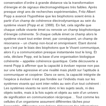
conservation d’ordre à grande distance via la transformation
d’énergie et de signaux électromagnétiques très faibles. Après
presque vingt ans de recherches expérimentales, Fritz-Albert
Popp a avancé l’hypothèse que les biophotons soient émis à
partir d’un champ de cohérence électrodynamique au sein du
système vivant (Popp et al. 1988). En fait, cela signifie que
chaque cellule vivante émet ou renvoie un champ biophotonique
d’énergie cohérente. Si chaque cellule émet ce champ alors le
système vivant tout entier émet, par conséquent, un champ de
résonance – un champ non-local et omniprésent. Etant donné
que c’est par le biais des biophotons que le Vivant communique,
alors il y a communication presque instantanée tout le long. Et
cela, déclare Popp, est la base d’une organisation biologique
cohérente – appelée cohérence quantique. Cette découverte a
mené Popp à affirmer que la capacité à évoluer repose non pas
sur une lutte agressive et une rivalité mais plutôt sur l’aptitude à
communiquer et coopérer. Dans ce sens, la capacité intégrée de
l’espèce à évoluer n’est pas fondée sur l’individu mais sur les
systèmes vivants qui sont inter-reliés au sein d’un tout cohérent :
Les systèmes vivants ne sont donc ni les sujets seuls, ni des
objets isolés, mais à la fois sujets et objets au sein d’un univers
de signification en communication réciproque… Tout comme les
cellules d’un organisme assument différentes tâches pour