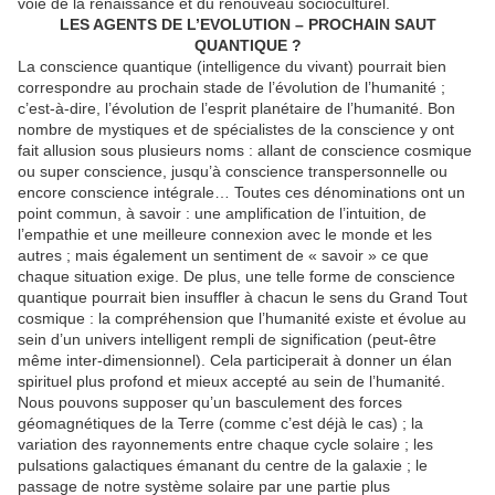
voie de la renaissance et du renouveau socioculturel.
LES AGENTS DE L’EVOLUTION – PROCHAIN SAUT
QUANTIQUE ?
La conscience quantique (intelligence du vivant) pourrait bien
correspondre au prochain stade de l’évolution de l’humanité ;
c’est-à-dire, l’évolution de l’esprit planétaire de l’humanité. Bon
nombre de mystiques et de spécialistes de la conscience y ont
fait allusion sous plusieurs noms : allant de conscience cosmique
ou super conscience, jusqu’à conscience transpersonnelle ou
encore conscience intégrale… Toutes ces dénominations ont un
point commun, à savoir : une amplification de l’intuition, de
l’empathie et une meilleure connexion avec le monde et les
autres ; mais également un sentiment de « savoir » ce que
chaque situation exige. De plus, une telle forme de conscience
quantique pourrait bien insuffler à chacun le sens du Grand Tout
cosmique : la compréhension que l’humanité existe et évolue au
sein d’un univers intelligent rempli de signification (peut-être
même inter-dimensionnel). Cela participerait à donner un élan
spirituel plus profond et mieux accepté au sein de l’humanité.
Nous pouvons supposer qu’un basculement des forces
géomagnétiques de la Terre (comme c’est déjà le cas) ; la
variation des rayonnements entre chaque cycle solaire ; les
pulsations galactiques émanant du centre de la galaxie ; le
passage de notre système solaire par une partie plus