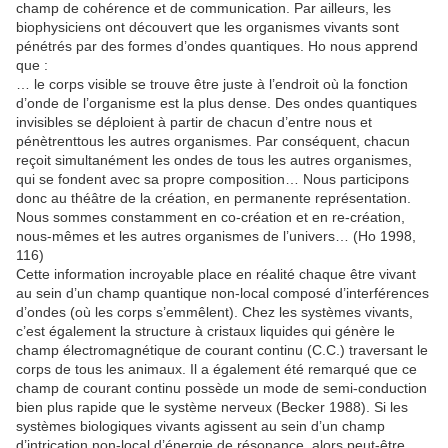
champ de cohérence et de communication. Par ailleurs, les
biophysiciens ont découvert que les organismes vivants sont
pénétrés par des formes d’ondes quantiques. Ho nous apprend
que :
… le corps visible se trouve être juste à l’endroit où la fonction
d’onde de l’organisme est la plus dense. Des ondes quantiques
invisibles se déploient à partir de chacun d’entre nous et
pénètrenttous les autres organismes. Par conséquent, chacun
reçoit simultanément les ondes de tous les autres organismes,
qui se fondent avec sa propre composition… Nous participons
donc au théâtre de la création, en permanente représentation.
Nous sommes constamment en co-création et en re-création,
nous-mêmes et les autres organismes de l’univers… (Ho 1998,
116)
Cette information incroyable place en réalité chaque être vivant
au sein d’un champ quantique non-local composé d’interférences
d’ondes (où les corps s’emmêlent). Chez les systèmes vivants,
c’est également la structure à cristaux liquides qui génère le
champ électromagnétique de courant continu (C.C.) traversant le
corps de tous les animaux. Il a également été remarqué que ce
champ de courant continu possède un mode de semi-conduction
bien plus rapide que le système nerveux (Becker 1988). Si les
systèmes biologiques vivants agissent au sein d’un champ
d’intrication non-local d’énergie de résonance, alors peut-être