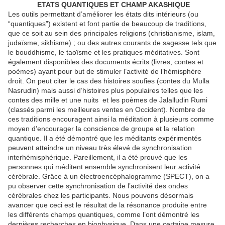
ETATS QUANTIQUES ET CHAMP AKASHIQUE
Les outils permettant d’améliorer les états dits intérieurs (ou
“quantiques”) existent et font partie de beaucoup de traditions,
que ce soit au sein des principales religions (christianisme, islam,
judaïsme, sikhisme) ; ou des autres courants de sagesse tels que
le bouddhisme, le taoïsme et les pratiques méditatives. Sont
également disponibles des documents écrits (livres, contes et
poèmes) ayant pour but de stimuler l’activité de l’hémisphère
droit. On peut citer le cas des histoires soufies (contes du Mulla
Nasrudin) mais aussi d’histoires plus populaires telles que les
contes des mille et une nuits et les poèmes de Jalalludin Rumi
(classés parmi les meilleures ventes en Occident). Nombre de
ces traditions encouragent ainsi la méditation à plusieurs comme
moyen d’encourager la conscience de groupe et la relation
quantique. Il a été démontré que les méditants expérimentés
peuvent atteindre un niveau très élevé de synchronisation
interhémisphérique. Pareillement, il a été prouvé que les
personnes qui méditent ensemble synchronisent leur activité
cérébrale. Grâce à un électroencéphalogramme (SPECT), on a
pu observer cette synchronisation de l’activité des ondes
cérébrales chez les participants. Nous pouvons désormais
avancer que ceci est le résultat de la résonance produite entre
les différents champs quantiques, comme l’ont démontré les
dernières recherches en biophysique. Dans une certaine mesure,