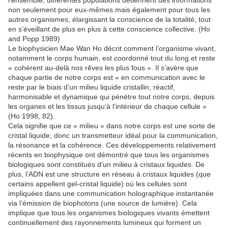
l’ensemble, différentes populations détiennent des informations
non seulement pour eux-mêmes mais également pour tous les
autres organismes, élargissant la conscience de la totalité, tout
en s’éveillant de plus en plus à cette conscience collective. (Ho
and Popp 1989)
Le biophysicien Mae Wan Ho décrit comment l’organisme vivant,
notamment le corps humain, est coordonné tout du long et reste
« cohérent au-delà nos rêves les plus fous ». Il s’avère que
chaque partie de notre corps est « en communication avec le
reste par le biais d’un milieu liquide cristallin, réactif,
harmonisable et dynamique qui pénètre tout notre corps, depuis
les organes et les tissus jusqu’à l’intérieur de chaque cellule »
(Ho 1998, 82).
Cela signifie que ce « milieu » dans notre corps est une sorte de
cristal liquide, donc un transmetteur idéal pour la communication,
la résonance et la cohérence. Ces développements relativement
récents en biophysique ont démontré que tous les organismes
biologiques sont constitués d’un milieu à cristaux liquides. De
plus, l’ADN est une structure en réseau à cristaux liquides (que
certains appellent gel-cristal liquide) où les cellules sont
impliquées dans une communication holographique instantanée
via l’émission de biophotons (une source de lumière). Cela
implique que tous les organismes biologiques vivants émettent
continuellement des rayonnements lumineux qui forment un