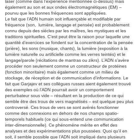
laser (comme dans l’expérience mentionnée ci-dessus) mais
également au son et aux ondes électromagnétiques (EM) –
pourvu que les bonnes fréquences sont appliquées.
Le fait que l’ADN humain soit influençable et modifiable par
fréquence (son, lumière, langage et pensée) est probablement
connu depuis des siècles par les maîtres, les mystiques et les
traditions spirituelles. C’est peut être la raison pour laquelle une
quantité d’exercices se fondent sur la concentration de la pensée
(prière), les sons (musique, chants), la lumière (exposition à la
lumière naturelle ou artificielle comme les verres teintés) et le
langage/parole (récitations de mantras ou zikrs). L’ADN s’avère
procéder non seulement comme un constructeur de protéines
(fonction minoritaire) mais également comme un milieu de
stockage, de réception et de communication d’informations. Le
fait que Garjajev et ses collègues russes aient également trouvé
des exemples où l’ADN pourrait avoir un comportement
perturbateur sous vide – résultant en la production de ce qui
semble être des trous de vers magnétisés – est quelque peu plus
controversé. Ces trous de vers se sont avérés fonctionner
comme des connexions en dehors de nos champs spatio-
temporels habituels (ce qui sous-entend une communication
inter-dimensionnelle). Ce phénomène mérite en effet des
analyses et des expérimentations plus poussées. Quoi qu’il en
soit, il semble possible que l’ADN soit impliqué dans plusieurs