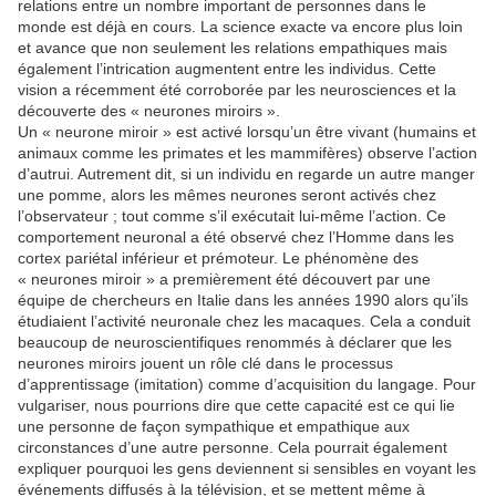
relations entre un nombre important de personnes dans le
monde est déjà en cours. La science exacte va encore plus loin
et avance que non seulement les relations empathiques mais
également l’intrication augmentent entre les individus. Cette
vision a récemment été corroborée par les neurosciences et la
découverte des « neurones miroirs ».
Un « neurone miroir » est activé lorsqu’un être vivant (humains et
animaux comme les primates et les mammifères) observe l’action
d’autrui. Autrement dit, si un individu en regarde un autre manger
une pomme, alors les mêmes neurones seront activés chez
l’observateur ; tout comme s’il exécutait lui-même l’action. Ce
comportement neuronal a été observé chez l’Homme dans les
cortex pariétal inférieur et prémoteur. Le phénomène des
« neurones miroir » a premièrement été découvert par une
équipe de chercheurs en Italie dans les années 1990 alors qu’ils
étudiaient l’activité neuronale chez les macaques. Cela a conduit
beaucoup de neuroscientifiques renommés à déclarer que les
neurones miroirs jouent un rôle clé dans le processus
d’apprentissage (imitation) comme d’acquisition du langage. Pour
vulgariser, nous pourrions dire que cette capacité est ce qui lie
une personne de façon sympathique et empathique aux
circonstances d’une autre personne. Cela pourrait également
expliquer pourquoi les gens deviennent si sensibles en voyant les
événements diffusés à la télévision, et se mettent même à