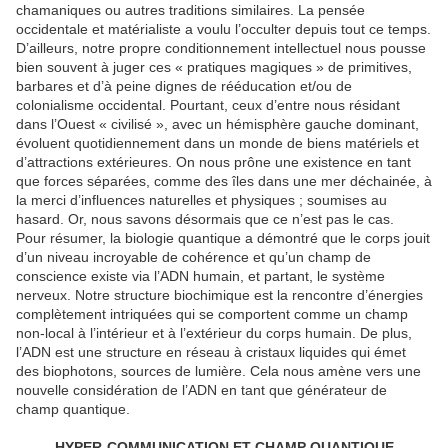
chamaniques ou autres traditions similaires. La pensée
occidentale et matérialiste a voulu l’occulter depuis tout ce temps.
D’ailleurs, notre propre conditionnement intellectuel nous pousse
bien souvent à juger ces « pratiques magiques » de primitives,
barbares et d’à peine dignes de rééducation et/ou de
colonialisme occidental. Pourtant, ceux d’entre nous résidant
dans l’Ouest « civilisé », avec un hémisphère gauche dominant,
évoluent quotidiennement dans un monde de biens matériels et
d’attractions extérieures. On nous prône une existence en tant
que forces séparées, comme des îles dans une mer déchainée, à
la merci d’influences naturelles et physiques ; soumises au
hasard. Or, nous savons désormais que ce n’est pas le cas.
Pour résumer, la biologie quantique a démontré que le corps jouit
d’un niveau incroyable de cohérence et qu’un champ de
conscience existe via l’ADN humain, et partant, le système
nerveux. Notre structure biochimique est la rencontre d’énergies
complètement intriquées qui se comportent comme un champ
non-local à l’intérieur et à l’extérieur du corps humain. De plus,
l’ADN est une structure en réseau à cristaux liquides qui émet
des biophotons, sources de lumière. Cela nous amène vers une
nouvelle considération de l’ADN en tant que générateur de
champ quantique.
HYPER-COMMUNICATION ET CHAMP QUANTIQUE