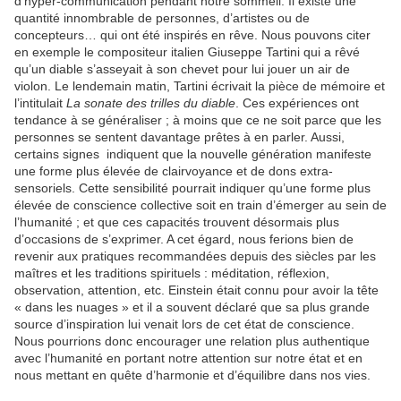
d’hyper-communication pendant notre sommeil. Il existe une
quantité innombrable de personnes, d’artistes ou de
concepteurs… qui ont été inspirés en rêve. Nous pouvons citer
en exemple le compositeur italien Giuseppe Tartini qui a rêvé
qu’un diable s’asseyait à son chevet pour lui jouer un air de
violon. Le lendemain matin, Tartini écrivait la pièce de mémoire et
l’intitulait
La sonate des trilles du diable
. Ces expériences ont
tendance à se généraliser ; à moins que ce ne soit parce que les
personnes se sentent davantage prêtes à en parler. Aussi,
certains signes indiquent que la nouvelle génération manifeste
une forme plus élevée de clairvoyance et de dons extra-
sensoriels. Cette sensibilité pourrait indiquer qu’une forme plus
élevée de conscience collective soit en train d’émerger au sein de
l’humanité ; et que ces capacités trouvent désormais plus
d’occasions de s’exprimer. A cet égard, nous ferions bien de
revenir aux pratiques recommandées depuis des siècles par les
maîtres et les traditions spirituels : méditation, réflexion,
observation, attention, etc. Einstein était connu pour avoir la tête
« dans les nuages » et il a souvent déclaré que sa plus grande
source d’inspiration lui venait lors de cet état de conscience.
Nous pourrions donc encourager une relation plus authentique
avec l’humanité en portant notre attention sur notre état et en
nous mettant en quête d’harmonie et d’équilibre dans nos vies.