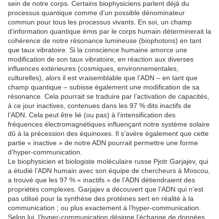
sein de notre corps. Certains biophysiciens parlent déjà du
processus quantique comme d’un possible dénominateur
commun pour tous les processus vivants. En soi, un champ
d’information quantique émis par le corps humain déterminerait la
cohérence de notre résonance lumineuse (biophotons) en tant
que taux vibratoire. Si la conscience humaine amorce une
modification de son taux vibratoire, en réaction aux diverses
influences extérieures (cosmiques, environnementales,
culturelles), alors il est vraisemblable que l’ADN – en tant que
champ quantique – subisse également une modification de sa
résonance. Cela pourrait se traduire par l’activation de capacités,
à ce jour inactives, contenues dans les 97 % dits inactifs de
l’ADN. Cela peut être lié (ou pas) à l’intensification des
fréquences électromagnétiques influençant notre système solaire
dû à la précession des équinoxes. Il s’avère également que cette
partie « inactive » de notre ADN pourrait permettre une forme
d’hyper-communication.
Le biophysicien et biologiste moléculaire russe Pjotr Garjajev, qui
a étudié l’ADN humain avec son équipe de chercheurs à Moscou,
a trouvé que les 97 % « inactifs » de l’ADN détiendraient des
propriétés complexes. Garjajev a découvert que l’ADN qui n’est
pas utilisé pour la synthèse des protéines sert en réalité à la
communication ; ou plus exactement à l’hyper-communication.
Selon lui, l’hyper-communication désigne l’échange de données