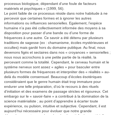
processus biologique, dépendant d’une foule de facteurs
matériels et psychiques » (1999, 56).
Le point faible de ce processus réside dans notre habitude à ne
percevoir que certaines formes et à ignorer les autres
informations ou influences sensorielles. Egalement, l’espèce
humaine n’a pas été collectivement informée des moyens à sa
disposition pour passer d’une bande ou d’une forme de
fréquences à une autre. Ce savoir a été détenu par plusieurs
traditions de sagesse (ex : chamanisme, écoles mystérieuses et
occultes) mais gardé hors du domaine publique. Au final, nous
devenons figés et sectaires dans nos « croyances » sensorielles ;
nous nous accrochons à une petite partie de la réalité, la
percevant comme la totalité. Cependant, le cerveau humain et le
système nerveux sont assez « agiles » pour basculer entre
plusieurs formes de fréquences et interpréter des « réalités » au-
delà du modèle consensuel. Beaucoup d’écoles ésotériques
considéraient que le genre humain était trop immature pour
endurer une telle préparation, d’où le recours à des rituels
d’initiation et des examens de passage strictes et rigoureux. Cet
embargo sur le « savoir-faire » a contribué à la domination de la
science matérialiste ; au point d’apprendre à écarter toute
expérience, ou pulsion, intuitive et subjective. Cependant, il est
aujourd’hui nécessaire pour évoluer que notre grande