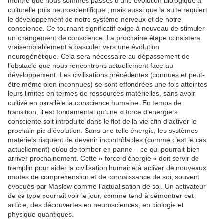
montre que nous sommes passés d’une évolution biologique à
culturelle puis neuroscientifique ; mais aussi que la suite requiert
le développement de notre système nerveux et de notre
conscience. Ce tournant significatif exige à nouveau de stimuler
un changement de conscience. La prochaine étape consistera
vraisemblablement à basculer vers une évolution
neurogénétique. Cela sera nécessaire au dépassement de
l’obstacle que nous rencontrons actuellement face au
développement. Les civilisations précédentes (connues et peut-
être même bien inconnues) se sont effondrées une fois atteintes
leurs limites en termes de ressources matérielles, sans avoir
cultivé en parallèle la conscience humaine. En temps de
transition, il est fondamental qu’une « force d’énergie »
consciente soit introduite dans le flot de la vie afin d’activer le
prochain pic d’évolution. Sans une telle énergie, les systèmes
matériels risquent de devenir incontrôlables (comme c’est le cas
actuellement) et/ou de tomber en panne – ce qui pourrait bien
arriver prochainement. Cette « force d’énergie » doit servir de
tremplin pour aider la civilisation humaine à activer de nouveaux
modes de compréhension et de connaissance de soi, souvent
évoqués par Maslow comme l’actualisation de soi. Un activateur
de ce type pourrait voir le jour, comme tend à démontrer cet
article, des découvertes en neurosciences, en biologie et
physique quantiques.