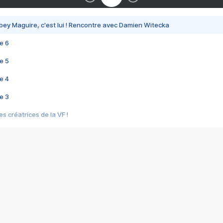
bey Maguire, c'est lui ! Rencontre avec Damien Witecka
e 6
e 5
e 4
e 3
s créatrices de la VF !
e 2
e 1
e Mektoub My Love arrive enfin ! Rencontre avec Shaïn Boumedine et Sal
i : après Toni en famille
elle réalise le bouleversant Dites lui que je l'aime
ais ! Rencontre autour de Vie privée de Rebecca Zlotowski