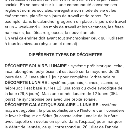
sociale. En se basant sur lui, une communauté conserve ses
règles et normes sociales, enregistre son mode de vie et les
événements, planifie ses jours de travail et de repos. Par
exemple, dans le calendrier grégorien en place : 5 jours de travail
et un « week-end », les mois de travail et les vacances, les fêtes
nationales, les fêtes religieuses, le nouvel an, etc.
Un vrai calendrier doit avant tout synchroniser ceux qui l’utilisent,
à tous les niveaux (physique et mental).
DIFFÉRENTS TYPES DE DÉCOMPTES
DÉCOMPTE SOLAIRE-LUNAIRE :
système préhistorique, celte,
inca, aborigène, polynésien ; il est basé sur la moyenne de 28
jours des 13 lunes plus 1 jour pour compléter l’orbite solaire.
DÉCOMPTE LUNAIRE :
système japonais, chinois, islamique,
hébreux ; il est basé sur les 12 lunaisons du cycle synodique de
la lune (29,5 jours). Mais une année lunaire de 12 lunes (354
jours) ne synchronise pas avec une orbite solaire.
DÉCOMPTE GALACTIQUE SOLAIRE – LUNAIRE :
système
maya et égyptien, le plus sophistiqué de l’histoire car il considère
le lever héliaque de Sirius (la constellation jumelle de la nôtre
avec laquelle on évolue en spirale dans l’espace) pour marquer
le début de l’année, ce qui correspond au 26 juillet de l’année