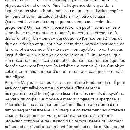
physique et émotionnelle. Ainsi la fréquence du temps dans
laquelle nous vivons irradie nos vies en tant qu’individus, espèce
humaine et communautés, et détermine notre évolution.
Quelle est la vision du temps que nous impose le calendrier
grégorien ? Un «temps» linéaire (que l’on peut inscrire sur une
ligne droite avec à gauche le passé, au centre le présent et à
droite le futur). Un «temps» qui séquence l’année en 12 mois de
durées inégales et qui nous maintient donc hors de l’harmonie de
la Terre et du cosmos. Un «temps» monnayable : ne va-t-on pas
jusqu’à dire que «le temps c’est de l’argent» ? Un «temps» que
l’on découpe dans le cercle de 360° de nos montres alors que les
degrés mesurent l’espace (la troisième dimension) et qu’un objet
céleste en rotation autour d’un autre ne trace pas un cercle mais
une ellipse.
Pour les Mayas, le temps n’a aucune réalité fondamentale. Il peut
être conceptualisé comme un modèle d’interférence
holographique (cf holon) qui se tisse dans les circuits du système
nerveux du corps. Ce modèle est alors projeté ou superposé à
l’éternité du nouveau moment, créant l’illusion apparente d’un
temps séquentiel linéaire. En intégrant correctement les différents
circuits du système nerveux, on peut apprendre à arrêter la
projection continuelle de l’illusion d’un temps linéaire du moment
présent et se réveiller au présent éternel qui est Ici et Maintenant.