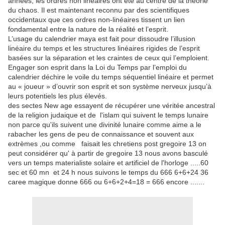
années, les ordres non linéaires ont été au centre de la théorie
du chaos. Il est maintenant reconnu par des scientifiques
occidentaux que ces ordres non-linéaires tissent un lien
fondamental entre la nature de la réalité et l’esprit.
L’usage du calendrier maya est fait pour dissoudre l’illusion
linéaire du temps et les structures linéaires rigides de l’esprit
basées sur la séparation et les craintes de ceux qui l’emploient.
Engager son esprit dans la Loi du Temps par l’emploi du
calendrier déchire le voile du temps séquentiel linéaire et permet
au « joueur » d’ouvrir son esprit et son système nerveux jusqu’à
leurs potentiels les plus élevés.
des sectes New age essayent de récupérer une véritée ancestral
de la religion judaique et de l'islam qui suivent le temps lunaire
non parce qu'ils suivent une divinité lunaire comme aime a le
rabacher les gens de peu de connaissance et souvent aux
extrèmes ,ou comme faisait les chretiens post gregoire 13 on
peut considérer qu' à partir de gregoire 13 nous avons basculé
vers un temps materialiste solaire et artificiel de l'horloge .....60
sec et 60 mn et 24 h nous suivons le temps du 666 6+6+24 36
caree magique donne 666 ou 6+6+2+4=18 = 666 encore .......