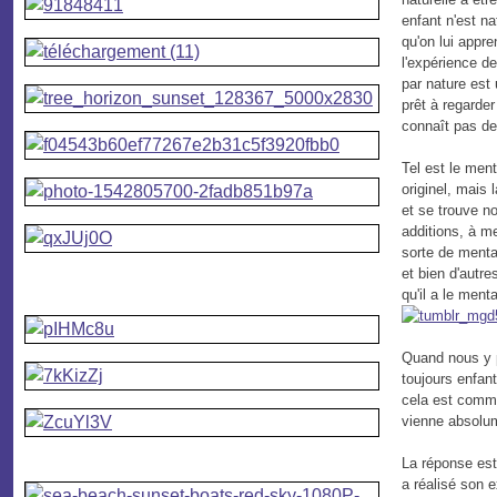
enfant n'est na
qu'on lui appre
l'expérience de
par nature est 
prêt à regarder
connaît pas de
Tel est le ment
originel, mais
et se trouve no
additions, à me
sorte de mental
et bien d'autr
qu'il a le menta
Quand nous y pe
toujours enfan
cela est comme
vienne absolum
La réponse est q
a réalisé son e