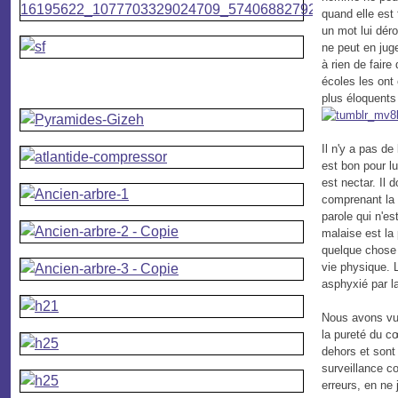
quand elle est 
un mot lui déro
ne peut en juge
à rien de faire
écoles les ont
plus éloquents 
Il n'y a pas de
est bon pour lu
est nectar. Il d
comprenant la p
parole qui n'es
malaise est la 
quelque chose q
vie physique. L
asphyxié par la
Nous avons vu c
la pureté du cœ
dehors et sont
surveillance co
erreurs, en ne