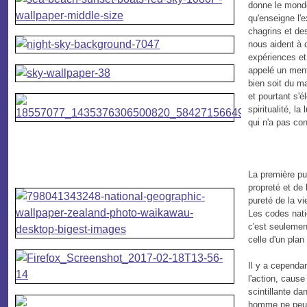
donne le monde 
qu'enseigne l'e
chagrins et de
nous aident à 
expériences et
appelé un menta
bien soit du ma
et pourtant s'é
spiritualité, la
qui n'a pas con
La première pu
propreté et de 
pureté de la vi
Les codes nati
c'est seulement
celle d'un plan
Il y a cependan
l'action, cause
scintillante da
homme ne peut 