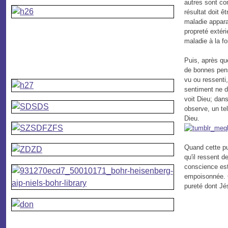
autres sont co
résultat doit ê
maladie appara
propreté extéri
maladie à la f
Puis, après que
de bonnes pens
vu ou ressenti
sentiment ne d
voit Dieu; dans 
observe, un tel
Dieu.
Quand cette pur
qu'il ressent 
conscience es
empoisonnée. C
pureté dont Jés