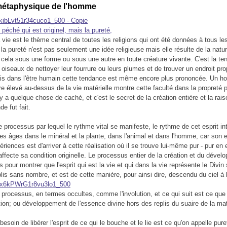
métaphysique de l'homme
 péché qui est originel, mais la pureté,
 vie est le thème central de toutes les religions qui ont été données à tous l
 la pureté n'est pas seulement une idée religieuse mais elle résulte de la nat
it cela sous une forme ou sous une autre en toute créature vivante. C'est la t
oiseaux de nettoyer leur fourrure ou leurs plumes et de trouver un endroit pro
ais dans l'être humain cette tendance est même encore plus prononcée. Un 
re élevé au-dessus de la vie matérielle montre cette faculté dans la propreté
l y a quelque chose de caché, et c'est le secret de la création entière et la rai
de fut fait.
e processus par lequel le rythme vital se manifeste, le rythme de cet esprit in
s âges dans le minéral et la plante, dans l'animal et dans l'homme, car son ef
riences est d'arriver à cette réalisation où il se trouve lui-même pur - pur en
affecte sa condition originelle. Le processus entier de la création et du déve
rs pour montrer que l'esprit qui est la vie et qui dans la vie représente le Divin 
is sans nombre, et est de cette manière, pour ainsi dire, descendu du ciel à l
 processus, en termes occultes, comme l'involution, et ce qui suit est ce que 
ion; ou développement de l'essence divine hors des replis du suaire de la mat
esoin de libérer l'esprit de ce qui le bouche et le lie est ce qu'on appelle pur