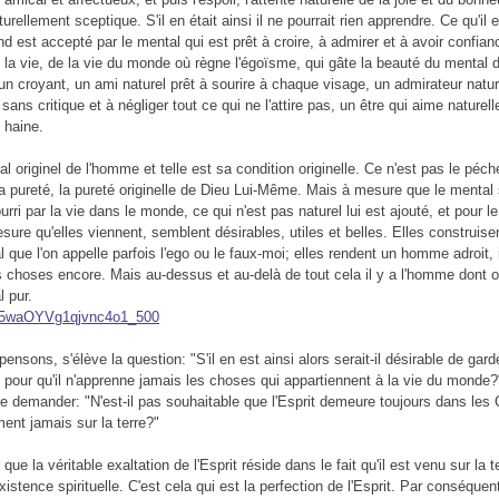
turellement sceptique. S'il en était ainsi il ne pourrait rien apprendre. Ce qu'il 
nd est accepté par le mental qui est prêt à croire, à admirer et à avoir confian
 la vie, de la vie du monde où règne l'égoïsme, qui gâte la beauté du mental d
un croyant, un ami naturel prêt à sourire à chaque visage, un admirateur natur
 sans critique et à négliger tout ce qui ne l'attire pas, un être qui aime naturel
 haine.
al originel de l'homme et telle est sa condition originelle. Ce n'est pas le péch
 la pureté, la pureté originelle de Dieu Lui-Même. Mais à mesure que le menta
urri par la vie dans le monde, ce qui n'est pas naturel lui est ajouté, et pour
sure qu'elles viennent, semblent désirables, utiles et belles. Elles construise
 que l'on appelle parfois l'ego ou le faux-moi; elles rendent un homme adroit, in
es choses encore. Mais au-dessus et au-delà de tout cela il y a l'homme dont o
l pur.
nsons, s'élève la question: "S'il en est ainsi alors serait-il désirable de gard
t pour qu'il n'apprenne jamais les choses qui appartiennent à la vie du mond
 demander: "N'est-il pas souhaitable que l'Esprit demeure toujours dans les 
ent jamais sur la terre?"
ue la véritable exaltation de l'Esprit réside dans le fait qu'il est venu sur la te
xistence spirituelle. C'est cela qui est la perfection de l'Esprit. Par conséquen