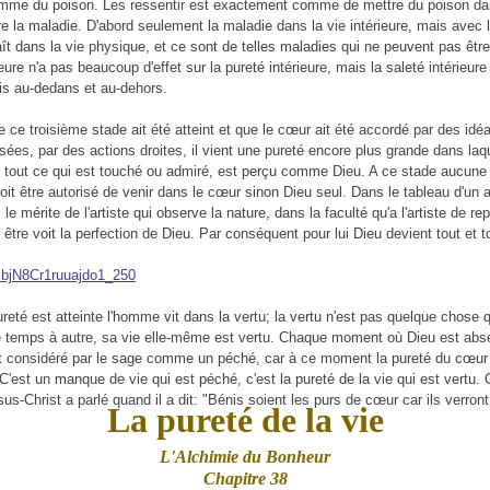
mme du poison. Les ressentir est exactement comme de mettre du poison dan
tre la maladie. D'abord seulement la maladie dans la vie intérieure, mais avec 
ît dans la vie physique, et ce sont de telles maladies qui ne peuvent pas être
eure n'a pas beaucoup d'effet sur la pureté intérieure, mais la saleté intérieur
ois au-dedans et au-dehors.
 ce troisième stade ait été atteint et que le cœur ait été accordé par des idé
ées, par des actions droites, il vient une pureté encore plus grande dans laqu
, tout ce qui est touché ou admiré, est perçu comme Dieu. A ce stade aucun
oit être autorisé de venir dans le cœur sinon Dieu seul. Dans le tableau d'un a
le mérite de l'artiste qui observe la nature, dans la faculté qu'a l'artiste de rep
 être voit la perfection de Dieu. Par conséquent pour lui Dieu devient tout et t
eté est atteinte l'homme vit dans la vertu; la vertu n'est pas quelque chose q
de temps à autre, sa vie elle-même est vertu. Chaque moment où Dieu est abse
t considéré par le sage comme un péché, car à ce moment la pureté du cœur
'est un manque de vie qui est péché, c'est la pureté de la vie qui est vertu. 
us-Christ a parlé quand il a dit: "Bénis soient les purs de cœur car ils verront
La pureté de la vie
L'Alchimie du Bonheur
Chapitre 38