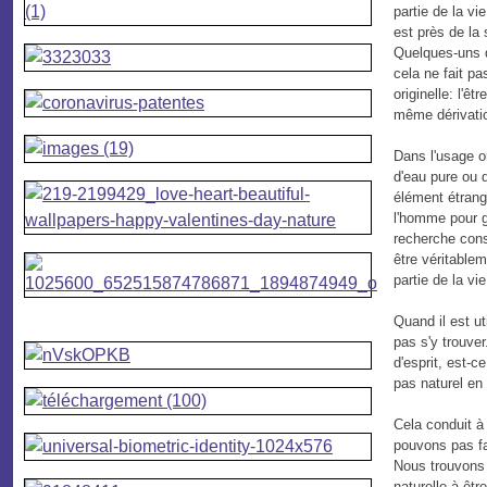
partie de la vi
est près de la
Quelques-uns d
cela ne fait p
originelle: l'ê
même dérivati
Dans l'usage o
d'eau pure ou 
élément étrange
l'homme pour ga
recherche const
être véritable
partie de la vi
Quand il est ut
pas s'y trouver
d'esprit, est-c
pas naturel en
Cela conduit à
pouvons pas fa
Nous trouvons e
naturelle à êtr