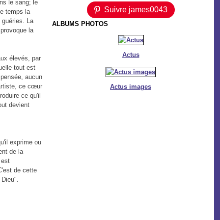
s le sang; le
Suivre james0043
le temps la
 guéries. La
ALBUMS PHOTOS
e provoque la
Actus
aux élevés, par
elle tout est
e pensée, aucun
rtiste, ce cœur
Actus images
roduire ce qu'il
out devient
u'il exprime ou
nt de la
 est
C'est de cette
 Dieu".