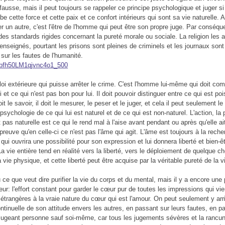
fausse, mais il peut toujours se rappeler ce principe psychologique et juger s
be cette force et cette paix et ce confort intérieurs qui sont sa vie naturell
r un autre, c'est l'être de l'homme qui peut être son propre juge. Par conséqu
 des standards rigides concernant la pureté morale ou sociale. La religion les a 
 enseignés, pourtant les prisons sont pleines de criminels et les journaux son
sur les fautes de l'humanité.
 loi extérieure qui puisse arrêter le crime. C'est l'homme lui-même qui doit co
i et ce qui n'est pas bon pour lui. Il doit pouvoir distinguer entre ce qui est po
oit le savoir, il doit le mesurer, le peser et le juger, et cela il peut seulement le
sychologie de ce qui lui est naturel et de ce qui est non-naturel. L'action, la
t pas naturelle est ce qui le rend mal à l'aise avant pendant ou après qu'elle ait
preuve qu'en celle-ci ce n'est pas l'âme qui agit. L'âme est toujours à la rech
ui ouvrira une possibilité pour son expression et lui donnera liberté et bien-ê
a vie entière tend en réalité vers la liberté, vers le déploiement de quelque c
 vie physique, et cette liberté peut être acquise par la véritable pureté de la v
e que veut dire purifier la vie du corps et du mental, mais il y a encore une 
ur: l'effort constant pour garder le cœur pur de toutes les impressions qui vi
 étrangères à la vraie nature du cœur qui est l'amour. On peut seulement y arr
ntinuelle de son attitude envers les autres, en passant sur leurs fautes, en p
 jugeant personne sauf soi-même, car tous les jugements sévères et la rancu