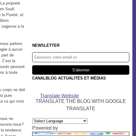
"La propreté
om Soufi.
 la Pureté, et
ition
 sagesse a la
 nous parlons
NEWSLETTER
angée à aucun
a part de
 C'est la
i seuls peuvent
ns à toute
CANALBLOG ACTUALITÉS ET MÉDIAS
au corps ne doit
st pure
Translate Website
TRANSLATE THE BLOG WITH GOOGLE
ut ce qui n'est
TRANSLATE
 nous ne
rouvons-nous?
Powered by
, la tendance
eur. Aucun