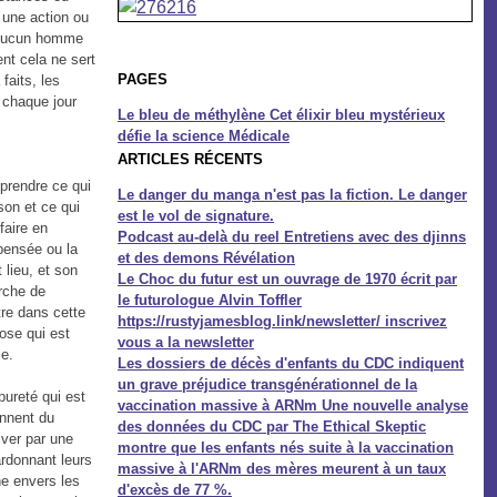
i une action ou
e. Aucun homme
ent cela ne sert
PAGES
faits, les
t chaque jour
Le bleu de méthylène Cet élixir bleu mystérieux
défie la science Médicale
ARTICLES RÉCENTS
mprendre ce qui
Le danger du manga n'est pas la fiction. Le danger
ison et ce qui
est le vol de signature.
 faire en
Podcast au-delà du reel Entretiens avec des djinns
 pensée ou la
et des demons Révélation
 lieu, et son
Le Choc du futur est un ouvrage de 1970 écrit par
erche de
le futurologue Alvin Toffler
tre dans cette
https://rustyjamesblog.link/newsletter/ inscrivez
hose qui est
vous a la newsletter
ie.
Les dossiers de décès d'enfants du CDC indiquent
un grave préjudice transgénérationnel de la
pureté qui est
vaccination massive à ARNm Une nouvelle analyse
ennent du
des données du CDC par The Ethical Skeptic
iver par une
montre que les enfants nés suite à la vaccination
ardonnant leurs
massive à l'ARNm des mères meurent à un taux
ne envers les
d'excès de 77 %.