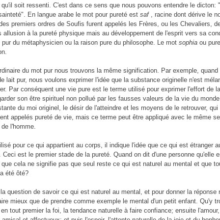
e qu'il soit ressenti. C'est dans ce sens que nous pouvons entendre le dicton: 
 sainteté". En langue arabe le mot pour pureté est
saf
, racine dont dérive le n
es premiers ordres de Soufis furent appelés les Frères, ou les Chevaliers, de
as allusion à la pureté physique mais au développement de l'esprit vers sa cond
tre pur du métaphysicien ou la raison pure du philosophe. Le mot
sophia
ou pure
on.
rdinaire du mot pur nous trouvons la même signification. Par exemple, quand
de lait pur, nous voulons exprimer l'idée que la substance originelle n'est mél
r. Par conséquent une vie pure est le terme utilisé pour exprimer l'effort de l
rder son être spirituel non pollué par les fausses valeurs de la vie du monde.
ante du moi originel, le désir de l'atteindre et les moyens de le retrouver, qu
ment appelés pureté de vie, mais ce terme peut être appliqué avec le même se
e de l'homme.
ilisé pour ce qui appartient au corps, il indique l'idée que ce qui est étranger 
. Ceci est le premier stade de la pureté. Quand on dit d'une personne qu'elle e
e que cela ne signifie pas que seul reste ce qui est naturel au mental et que to
 a été ôté?
 la question de savoir ce qui est naturel au mental, et pour donner la réponse
ire mieux que de prendre comme exemple le mental d'un petit enfant. Qu'y t
n tout premier la foi, la tendance naturelle à faire confiance; ensuite l'amour
e amical et affectueux; et puis l'espoir, l'attente naturelle de la joie et du bonh