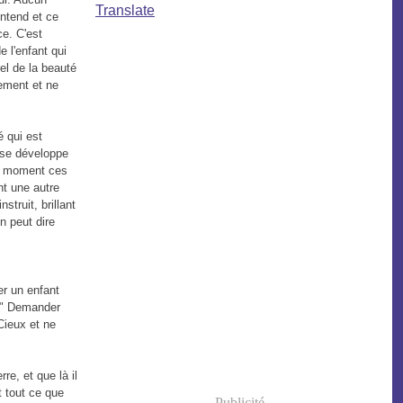
Translate
entend et ce
ce. C'est
e l'enfant qui
el de la beauté
lement et ne
é qui est
l se développe
 le moment ces
nt une autre
struit, brillant
n peut dire
er un enfant
e?" Demander
Cieux et ne
rre, et que là il
t tout ce que
Publicité