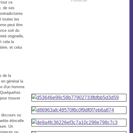
 tout ce
e, de ses
ontradictoires
é toutes les
omme peut être
ance soit du
eté originelle,
t cela la
tière, et celui
s de la
e en général la
euse d'un homme.
 Quelquefois
 pour trouver
e discours ou
etite étincelle
 pure. Un
nstances ou