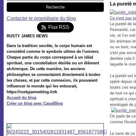
La pureté 
Contacter le propriétaire du blog
Ce n'est pas le
La pureté de la
Flux RSS
l'humanité, car
vie, et l'on vo
RUSTY JAMES NEWS
les animaux et 
Dans la tradition secrète, le corps humain est
ou se tenir, m
considéré comme le symbole ultime de l'univers.
s'est pas enco
Chaque partie du corps correspond à un idéal
derrière cela i
spirituel, une constellation étoilée ou un élément
laquelle le mon
alchimique. De cette manière, les anciens
philosophes se connectaient directement à toutes
La pureté est l
les choses, et par cette connexion, ils pouvaient
opéré depuis de
influencer le monde qui les entourait,
toutes ces expé
https://rustyjamesblog.link
de tout ce qui 
Accueil du blog
spirituel a cou
Créer un blog avec CanalBlog
enveloppé de pl
On parle de ce
comme l'évolut
Le sens de ce b