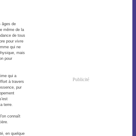
es âges de
ure même de la
endance de tous
pre pour vivre
homme qui ne
 physique, mais
son pour
time qui a
Publicité
fort à travers
 essence, pur
loppement
s'est
a terre.
l'on connaît
ière.
eté, en quelque