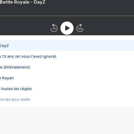
 Battle Royale - DayZ
 DayZ
 a 13 ans (et vous l'avez ignoré)
e (littéralement)
im Rayan
 toutes les règles
s les jeux vidéo
us choquant de Rockstar ? - Le scandale BULLY
e plus moche de Steam
du RÊVE tourne au CAUCHEMAR