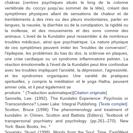
chakras (centres psychiques situés le long de la colonne
vertébrale du coccyx jusqu'au sommet de la tête), créant des
symptômes physiques allant de sensations de chaleur et de
tremblements à des rires ou des pleurs involontaires, parler en
langues, la nausée, la diarrhée ou de la constipation, la rigidité ou
la mollesse, et des mouvements et des sons comme des
animaux. L'éveil de la Kundalini peut ressembler à de nombreux
troubles médicaux, ainsi que psychiatrique. La nature physique
de ces symptômes peuvent imiter les "troubles de conversion",
l'épilepsie, les problèmes du bas du dos, la sclérose en plaques,
une crise cardiaque ou un syndrome inflammatoire pelvien. La
réaction émotionnelle à l'éveil de la Kundalini peut être confondue
avec les troubles impliquant l'anxiété, la dépression, l'agressivité,
et les syndromes organiques. Une variété de pratiques
spirituelles, y compris la méditation et le yoga Hatha, peuvent
amner cela, et il peut également se
produire. " (Traduction automatique)[
Citation originale
]
Sannella, Lee. (1992). The Kundalini Experience: Psychosis or
Transcendence? Lower Lake: Integral Publishing.
[Texte complet]
Scotton, Bruce (1996) The phenomenology and treatment of
kundalini. in Chinen, Scotton and Battista (Editors). Textbook of
transpersonal psychiatry and psychology. (pp.261–270). New
York: Basic Books, Inc. *
Sovatsky, Stuart (1998). Words from the Soul: Time, East/West