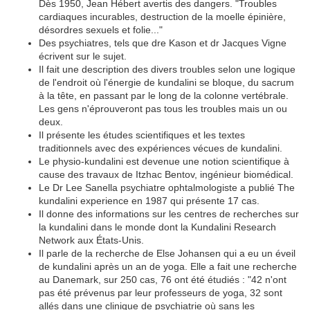
Dès 1950, Jean Hébert avertis des dangers. "Troubles
cardiaques incurables, destruction de la moelle épinière,
désordres sexuels et folie..."
Des psychiatres, tels que dre Kason et dr Jacques Vigne
écrivent sur le sujet.
Il fait une description des divers troubles selon une logique
de l'endroit où l'énergie de kundalini se bloque, du sacrum
à la tête, en passant par le long de la colonne vertébrale.
Les gens n'éprouveront pas tous les troubles mais un ou
deux.
Il présente les études scientifiques et les textes
traditionnels avec des expériences vécues de kundalini.
Le physio-kundalini est devenue une notion scientifique à
cause des travaux de Itzhac Bentov, ingénieur biomédical.
Le Dr Lee Sanella psychiatre ophtalmologiste a publié The
kundalini experience en 1987 qui présente 17 cas.
Il donne des informations sur les centres de recherches sur
la kundalini dans le monde dont la Kundalini Research
Network aux États-Unis.
Il parle de la recherche de Else Johansen qui a eu un éveil
de kundalini après un an de yoga. Elle a fait une recherche
au Danemark, sur 250 cas, 76 ont été étudiés : "42 n'ont
pas été prévenus par leur professeurs de yoga, 32 sont
allés dans une clinique de psychiatrie où sans les