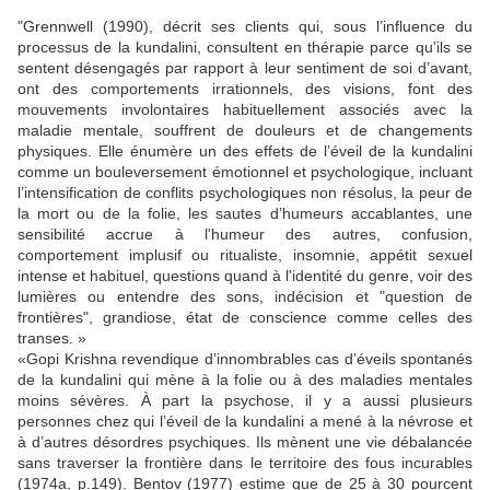
"Grennwell (1990), décrit ses clients qui, sous l’influence du
processus de la kundalini, consultent en thérapie parce qu’ils se
sentent désengagés par rapport à leur sentiment de soi d’avant,
ont des comportements irrationnels, des visions, font des
mouvements involontaires habituellement associés avec la
maladie mentale, souffrent de douleurs et de changements
physiques. Elle énumère un des effets de l’éveil de la kundalini
comme un bouleversement émotionnel et psychologique, incluant
l’intensification de conflits psychologiques non résolus, la peur de
la mort ou de la folie, les sautes d’humeurs accablantes, une
sensibilité accrue à l'humeur des autres, confusion,
comportement implusif ou ritualiste, insomnie, appétit sexuel
intense et habituel, questions quand à l'identité du genre, voir des
lumières ou entendre des sons, indécision et "question de
frontières", grandiose, état de conscience comme celles des
transes. »
«Gopi Krishna revendique d’innombrables cas d’éveils spontanés
de la kundalini qui mène à la folie ou à des maladies mentales
moins sévères. À part la psychose, il y a aussi plusieurs
personnes chez qui l’éveil de la kundalini a mené à la névrose et
à d’autres désordres psychiques. Ils mènent une vie débalancée
sans traverser la frontière dans le territoire des fous incurables
(1974a, p.149). Bentov (1977) estime que de 25 à 30 pourcent