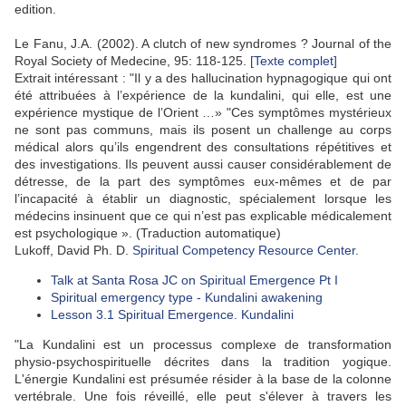
edition.
Le Fanu, J.A. (2002). A clutch of new syndromes ? Journal of the
Royal Society of Medecine, 95: 118-125.
[Texte complet]
Extrait intéressant : "Il y a des hallucination hypnagogique qui ont
été attribuées à l’expérience de la kundalini, qui elle, est une
expérience mystique de l’Orient …» "Ces symptômes mystérieux
ne sont pas communs, mais ils posent un challenge au corps
médical alors qu’ils engendrent des consultations répétitives et
des investigations. Ils peuvent aussi causer considérablement de
détresse, de la part des symptômes eux-mêmes et de par
l’incapacité à établir un diagnostic, spécialement lorsque les
médecins insinuent que ce qui n’est pas explicable médicalement
est psychologique ». (Traduction automatique)
Lukoff, David Ph. D.
Spiritual Competency Resource Center
.
Talk at Santa Rosa JC on Spiritual Emergence Pt I
Spiritual emergency type - Kundalini awakening
Lesson 3.1 Spiritual Emergence. Kundalini
"La Kundalini est un processus complexe de transformation
physio-psychospirituelle décrites dans la tradition yogique.
L'énergie Kundalini est présumée résider à la base de la colonne
vertébrale. Une fois réveillé, elle peut s'élever à travers les