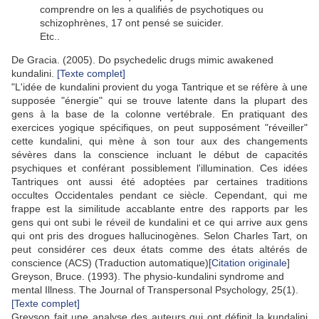
comprendre on les a qualifiés de psychotiques ou
schizophrènes, 17 ont pensé se suicider.
Etc..
De Gracia. (2005). Do psychedelic drugs mimic awakened
kundalini.
[Texte complet]
"L'idée de kundalini provient du yoga Tantrique et se réfère à une
supposée "énergie" qui se trouve latente dans la plupart des
gens à la base de la colonne vertébrale. En pratiquant des
exercices yogique spécifiques, on peut supposément "réveiller"
cette kundalini, qui mène à son tour aux des changements
sévères dans la conscience incluant le début de capacités
psychiques et conférant possiblement l'illumination. Ces idées
Tantriques ont aussi été adoptées par certaines traditions
occultes Occidentales pendant ce siècle. Cependant, qui me
frappe est la similitude accablante entre des rapports par les
gens qui ont subi le réveil de kundalini et ce qui arrive aux gens
qui ont pris des drogues hallucinogènes. Selon Charles Tart, on
peut considérer ces deux états comme des états altérés de
conscience (ACS) (Traduction automatique)[
Citation originale
]
Greyson, Bruce. (1993). The physio-kundalini syndrome and
mental Illness. The Journal of Transpersonal Psychology, 25(1).
[Texte complet]
Greyson fait une analyse des auteurs qui ont définit la kundalini