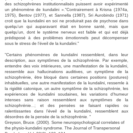
des schizophrènes institutionnalisés puissent avoir expérimenté
un phénomène de kundalini »."Contrairement à Krisna (1974a,
1975), Bentov (1977), et Sannella (1987), Sri Aurobindo (1971)
croit que la kundalini en soi ne produirait pas de psychose dans
quelqu’un qui auparavant était en bonne santé, mais que
quelqu’un, dont le système nerveux est faible et qui est déjà
prédisposé à des problèmes émotionnels peut décompenser
sous le stress de l’éveil de la kundalini."
"Certains phénomènes de kundalini ressemblent, dans leur
description, aux symptômes de la schizophrénie. Par exemple,
entendre des voix intérieures, une manifestation de la kundalini,
ressemble aux hallucinations auditives, un symptôme de la
schizophrénie, être bloqué dans certaines positions (postures)
inhabituelles, une autre manifestation de la kundalini, ressemle à
la rigidité catonique, un autre symptôme de la schizophrénie, les
expériences de kundalini soudaines, les variations d’humeur
intenses sans raison ressemblent aux symptômes de la
schizophrénie...; et des pensées se faisant rapides ou
ralentissantes dans l’éveil de la kundalini, ressemblent aux
désordres de la pensée de la schizophrénie. "
Greyson, Bruce. (2000). Some neuropsychological correlates of
the physio-kundalini syndrome. The Journal of Transpersonal