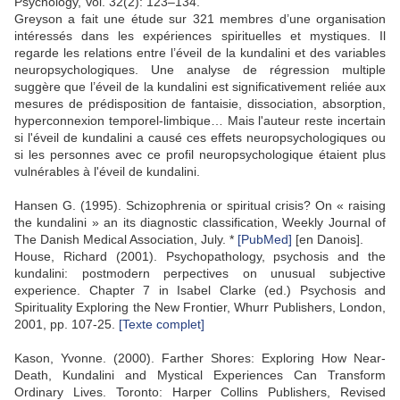
Psychology, Vol. 32(2): 123–134.
Greyson a fait une étude sur 321 membres d’une organisation
intéressés dans les expériences spirituelles et mystiques. Il
regarde les relations entre l’éveil de la kundalini et des variables
neuropsychologiques. Une analyse de régression multiple
suggère que l’éveil de la kundalini est significativement reliée aux
mesures de prédisposition de fantaisie, dissociation, absorption,
hyperconnexion temporel-limbique… Mais l'auteur reste incertain
si l'éveil de kundalini a causé ces effets neuropsychologiques ou
si les personnes avec ce profil neuropsychologique étaient plus
vulnérables à l'éveil de kundalini.
Hansen G. (1995). Schizophrenia or spiritual crisis? On « raising
the kundalini » an its diagnostic classification, Weekly Journal of
The Danish Medical Association, July. *
[PubMed]
[en Danois].
House, Richard (2001). Psychopathology, psychosis and the
kundalini: postmodern perpectives on unusual subjective
experience. Chapter 7 in Isabel Clarke (ed.) Psychosis and
Spirituality Exploring the New Frontier, Whurr Publishers, London,
2001, pp. 107-25.
[Texte complet]
.
Kason, Yvonne. (2000). Farther Shores: Exploring How Near-
Death, Kundalini and Mystical Experiences Can Transform
Ordinary Lives. Toronto: Harper Collins Publishers, Revised