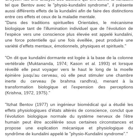
tel que Bentov avec le "physio-kundalini syndrome", il présente
aussi différents effets de la kundalini afin de faire des distinctions
entre ces effets et ceux de la maladie mentale.
"Dans des traditions spirituelles Orientales, le mécanisme
biologique tant de l'illumination individuel que de l'évolution de
l'espèce vers une conscience plus élevée est appelé kundalini,
une force potentielle qui une fois éveillée, peut produire une
variété d’effets mentaux, émotionnels, physiques et spirituels."
"On dit que kundalini dormante est logée à la base de la colonne
vertébrale (Muktananda, 1974; Kason et al. 1993) et lorsque
réveillé elle peut voyager vers le haut le long de la moelle
épinière jusqu'au cerveau, où elle peut stimuler une chambre
inerte du cerveau (le brahma randhra), menant à la
transformation biologique et l'expension des perceptions
(Krishna, 1972, 1975)."
"Itzhat Bentov (1977) un ingénieur biomédical qui a étudié les
effets physiologiques d’états altérés de conscience, conclut que
l’évolution biologique normale du système nerveux de l’être
humain peut être accélérée sous certaines circonstances et
propose une explication mécanique et physiologique du
syndrôme de kundalini appelé le "physio-Kundalini syndrome"."