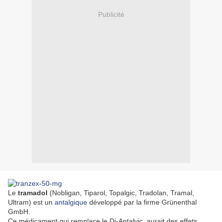
Publicité
Le
tramadol
(Nobligan, Tiparol, Topalgic, Tradolan, Tramal,
Ultram) est un
antalgique
développé par la firme Grünenthal
GmbH.
Ce médicament qui remplace le Di-Antalvic, aurait des effets