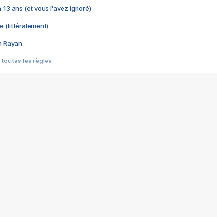
 a 13 ans (et vous l'avez ignoré)
e (littéralement)
im Rayan
 toutes les règles
s les jeux vidéo
us choquant de Rockstar ? - Le scandale BULLY
e plus moche de Steam
du RÊVE tourne au CAUCHEMAR
pendant 8 heures
it… à tort
umiliés par un jeu vidéo
ire - Final Fantasy 8