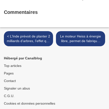
Commentaires
< L’Inde prévoit de planter 2
Le moteur Heiss à énergie
milliards d’arbres, l’effet que
libre, permet de fabriquer
cela aura est incroyable
du courant ou que vous
soyez (vidéo) >
Hébergé par Canalblog
Top articles
Pages
Contact
Signaler un abus
C.G.U.
Cookies et données personnelles