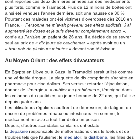
sont reportés ces deux dernières années sur des médicaments
plus forts, comme le Tramadol. Plus de 12 millions de boîtes ont
ainsi été vendues l’année dernière, soit une hausse de 30 %.
Pourtant des malades ont été victimes d’overdoses dès 2010 en
France. «
Personne ne m’avait prévenu des effets addictifs. J’ai
augmenté les doses et je suis devenu complètement accro
»,
confie au
Parisien
un patient de 26 ans. Il a décidé de se sevrer
seul au prix de «
dix jours de cauchemar
» après avoir eu un
«
trou noir de plusieurs minutes
» devant son téléviseur.
Au Moyen-Orient : des effets dévastateurs
En Egypte en Libye ou à Gaza, le Tramadiol serait utilisé comme
une véritable drogue. La plaquette de dix comprimés s’achète en
pharmacie pour cinq dollars. Ses vertus : retarder l’éjaculation,
donner de l’énergie,« «
oublier les problèmes
», témoigne dans
les colonnes du quotidien, un jeune homme de 22 ans, qui l’utilise
depuis quatre ans.
Les utilisateurs réguliers souffrent de dépression, de fatigue, ou
encore de problèmes rénaux ou intestinaux. En somme, le
médicament miracle a tout l’air d’être un poison.
Depuis, d’autres scandales sanitaires ont éclaté:
la
dépakine
responsable de malformations chez le foetus et de
troubles tels que l’autisme; le
médiator
; le
distilbène
, les filles des