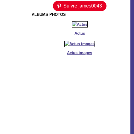
Suivre james0043
ALBUMS PHOTOS
Actus
Actus images