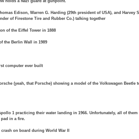
ew holds a Nazi guard at gunpoint.
homas Edison, Warren G. Harding (29th president of USA), and Harvey 
under of Firestone Tire and Rubber Co.) talking together
on of the Eiffel Tower in 1888
f the Berlin Wall in 1989
rst computer ever built
orsche (yeah, that Porsche) showing a model of the Volkswagen Beetle to
ollo 1 practicing their water landing in 1966. Unfortunately, all of them
pad in a fire.
ft crash on board during World War II