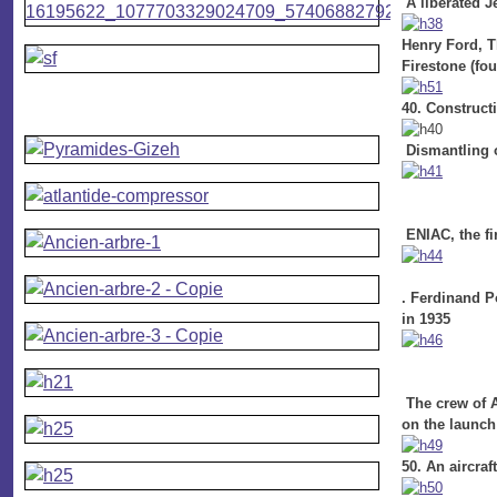
A liberated J
Henry Ford, T
Firestone (fo
40. Constructi
Dismantling o
ENIAC, the fi
. Ferdinand P
in 1935
The crew of Ap
on the launch 
50. An aircra