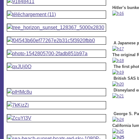
Hitler’s bunke
A Japanese pl
The original 
The first pho
British SAS b
Disneyland em
George S. Pat
California l