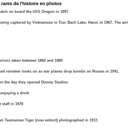
 rares de l'histoire en photos
match on board the USS Oregon in 1897
being captured by Vietnamese in Truc Bach Lake, Hanoi in 1967. The ai
rriors taken between 1860 and 1880
ed reindeer looks on as war planes drop bombs on Russia in 1941.
n the day they opened Disney Studios
enjoying a drink
 staff in 1978
n Tasmanian Tiger (now extinct) photographed in 1933