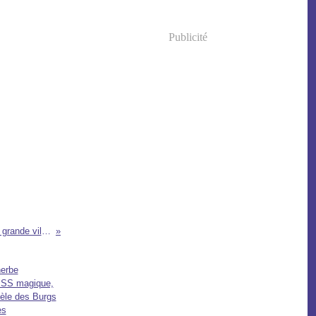
Publicité
La faille de SanAndreas va detruire une grande ville aux etats unis prochainement