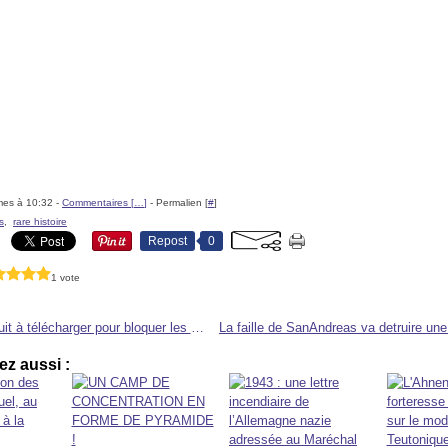
mes à 10:32 -
Commentaires [
…
]
- Permalien [
#
]
s
,
rare histoire
Repost
0
1 vote
Logiciel gratuit à télécharger pour bloquer les pubs sur internet très efficace
z aussi :