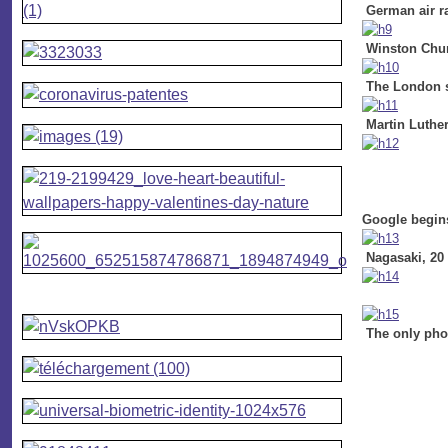
German air r
Winston Churc
The London sk
Martin Luther
Google begin
Nagasaki, 20 
The only phot