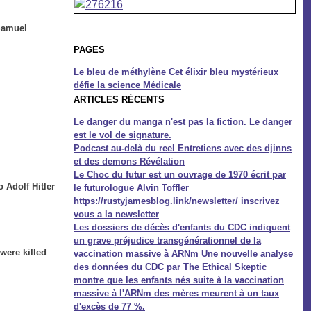
Samuel
PAGES
Le bleu de méthylène Cet élixir bleu mystérieux
défie la science Médicale
ARTICLES RÉCENTS
Le danger du manga n'est pas la fiction. Le danger
est le vol de signature.
Podcast au-delà du reel Entretiens avec des djinns
et des demons Révélation
Le Choc du futur est un ouvrage de 1970 écrit par
 Adolf Hitler
le futurologue Alvin Toffler
https://rustyjamesblog.link/newsletter/ inscrivez
vous a la newsletter
Les dossiers de décès d'enfants du CDC indiquent
un grave préjudice transgénérationnel de la
 were killed
vaccination massive à ARNm Une nouvelle analyse
des données du CDC par The Ethical Skeptic
montre que les enfants nés suite à la vaccination
massive à l'ARNm des mères meurent à un taux
d'excès de 77 %.