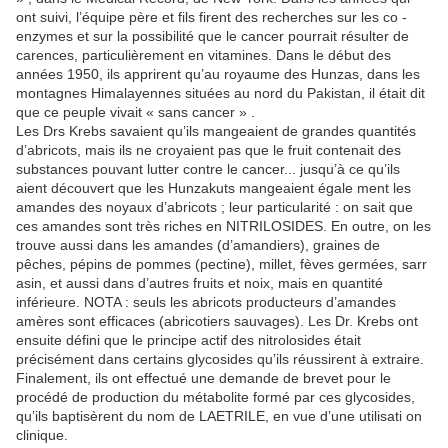
ont suivi, l’équipe père et fils firent des recherches sur les co -
enzymes et sur la possibilité que le cancer pourrait résulter de
carences, particulièrement en vitamines. Dans le début des
années 1950, ils apprirent qu’au royaume des Hunzas, dans les
montagnes Himalayennes situées au nord du Pakistan, il était dit
que ce peuple vivait « sans cancer » .
Les Drs Krebs savaient qu’ils mangeaient de grandes quantités
d’abricots, mais ils ne croyaient pas que le fruit contenait des
substances pouvant lutter contre le cancer... jusqu’à ce qu’ils
aient découvert que les Hunzakuts mangeaient égale ment les
amandes des noyaux d’abricots ; leur particularité : on sait que
ces amandes sont très riches en NITRILOSIDES. En outre, on les
trouve aussi dans les amandes (d’amandiers), graines de
pêches, pépins de pommes (pectine), millet, fèves germées, sarr
asin, et aussi dans d’autres fruits et noix, mais en quantité
inférieure. NOTA : seuls les abricots producteurs d’amandes
amères sont efficaces (abricotiers sauvages). Les Dr. Krebs ont
ensuite défini que le principe actif des nitrolosides était
précisément dans certains glycosides qu’ils réussirent à extraire.
Finalement, ils ont effectué une demande de brevet pour le
procédé de production du métabolite formé par ces glycosides,
qu’ils baptisèrent du nom de LAETRILE, en vue d’une utilisati on
clinique.