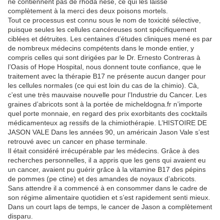
ne contiennent pas de rhoda nèse, ce qui les laisse
complètement à la merci des deux poisons mortels.
Tout ce processus est connu sous le nom de toxicité sélective,
puisque seules les cellules cancéreuses sont spécifiquement
ciblées et détruites. Les centaines d’études cliniques mené es par
de nombreux médecins compétents dans le monde entier, y
compris celles qui sont dirigées par le Dr. Ernesto Contreras à
l’Oasis of Hope Hospital, nous donnent toute confiance, que le
traitement avec la thérapie B17 ne présente aucun danger pour
les cellules normales (ce qui est loin du cas de la chimio). Cà,
c’est une très mauvaise nouvelle pour l’Industrie du Cancer. Les
graines d’abricots sont à la portée de micheldogna.fr n’importe
quel porte monnaie, en regard des prix exorbitants des cocktails
médicamenteux ag ressifs de la chimiothérapie. L’HISTOIRE DE
JASON VALE Dans les années 90, un américain Jason Vale s’est
retrouvé avec un cancer en phase terminale.
Il était considéré irrécupérable par les médecins. Grâce à des
recherches personnelles, il a appris que les gens qui avaient eu
un cancer, avaient pu guérir grâce à la vitamine B17 des pépins
de pommes (pe ctine) et des amandes de noyaux d’abricots.
Sans attendre il a commencé à en consommer dans le cadre de
son régime alimentaire quotidien et s’est rapidement senti mieux.
Dans un court laps de temps, le cancer de Jason a complètement
disparu.