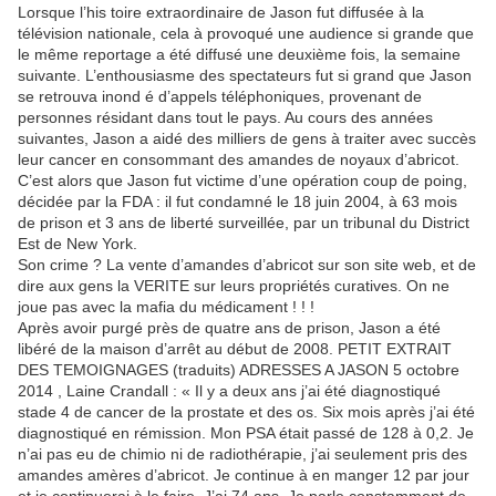
Lorsque l’his toire extraordinaire de Jason fut diffusée à la
télévision nationale, cela à provoqué une audience si grande que
le même reportage a été diffusé une deuxième fois, la semaine
suivante. L’enthousiasme des spectateurs fut si grand que Jason
se retrouva inond é d’appels téléphoniques, provenant de
personnes résidant dans tout le pays. Au cours des années
suivantes, Jason a aidé des milliers de gens à traiter avec succès
leur cancer en consommant des amandes de noyaux d’abricot.
C’est alors que Jason fut victime d’une opération coup de poing,
décidée par la FDA : il fut condamné le 18 juin 2004, à 63 mois
de prison et 3 ans de liberté surveillée, par un tribunal du District
Est de New York.
Son crime ? La vente d’amandes d’abricot sur son site web, et de
dire aux gens la VERITE sur leurs propriétés curatives. On ne
joue pas avec la mafia du médicament ! ! !
Après avoir purgé près de quatre ans de prison, Jason a été
libéré de la maison d’arrêt au début de 2008. PETIT EXTRAIT
DES TEMOIGNAGES (traduits) ADRESSES A JASON 5 octobre
2014 , Laine Crandall : « Il y a deux ans j’ai été diagnostiqué
stade 4 de cancer de la prostate et des os. Six mois après j’ai été
diagnostiqué en rémission. Mon PSA était passé de 128 à 0,2. Je
n’ai pas eu de chimio ni de radiothérapie, j’ai seulement pris des
amandes amères d’abricot. Je continue à en manger 12 par jour