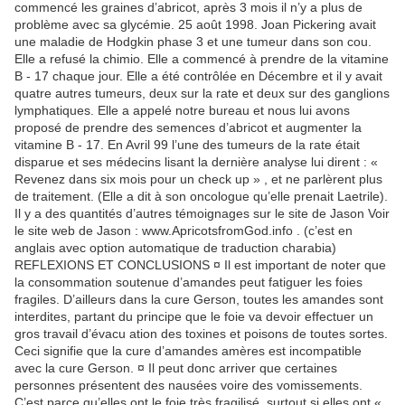
commencé les graines d’abricot, après 3 mois il n’y a plus de
problème avec sa glycémie. 25 août 1998. Joan Pickering avait
une maladie de Hodgkin phase 3 et une tumeur dans son cou.
Elle a refusé la chimio. Elle a commencé à prendre de la vitamine
B - 17 chaque jour. Elle a été contrôlée en Décembre et il y avait
quatre autres tumeurs, deux sur la rate et deux sur des ganglions
lymphatiques. Elle a appelé notre bureau et nous lui avons
proposé de prendre des semences d’abricot et augmenter la
vitamine B - 17. En Avril 99 l’une des tumeurs de la rate était
disparue et ses médecins lisant la dernière analyse lui dirent : «
Revenez dans six mois pour un check up » , et ne parlèrent plus
de traitement. (Elle a dit à son oncologue qu’elle prenait Laetrile).
Il y a des quantités d’autres témoignages sur le site de Jason Voir
le site web de Jason : www.ApricotsfromGod.info . (c’est en
anglais avec option automatique de traduction charabia)
REFLEXIONS ET CONCLUSIONS ¤ Il est important de noter que
la consommation soutenue d’amandes peut fatiguer les foies
fragiles. D’ailleurs dans la cure Gerson, toutes les amandes sont
interdites, partant du principe que le foie va devoir effectuer un
gros travail d’évacu ation des toxines et poisons de toutes sortes.
Ceci signifie que la cure d’amandes amères est incompatible
avec la cure Gerson. ¤ Il peut donc arriver que certaines
personnes présentent des nausées voire des vomissements.
C’est parce qu’elles ont le foie très fragilisé, surtout si elles ont «