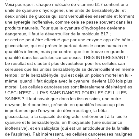
Voici pourquoi : chaque molécule de vitamine B17 contient une
unité de cyanure d’hydrogène, une unité de benzaldéhyde, et
deux unités de glucose qui sont verrouill ées ensemble et forment
une synergie inoffensive, comme cela se passe souvent dans les
produits naturels. Pour que le cyanure d’hydrogène devienne
dangereux, il faut le déverrouiller de la molécule B17 ;
or ceci ne peut être effectué que par une enzyme app elée bêta -
glucosidase, qui est présente partout dans le corps humain en
quantités infimes, mais par contre, que l’on trouve en grande
quantité dans les cellules cancéreuses. TRES INTERESSANT !
Le résultat est d’autant plus dévastateur pour les cellules can
céreuses que les unités benzaldéhyde se déverrouillent en même
temps ; or le benzaldéhyde, qui est déjà un poison mortel en lui -
même, quand il fait équipe avec le cyanure, devient 100 fois plus
mortel. Les cellules cancéreuses sont littéralement désintégré es
! CECI N’EST - IL PAS SANS DANGER POUR LES CELLULES
SAINES ? Il faut savoir que dans les tissus sains, une autre
enzyme, le rhodanèse, présente en quantités beaucoup plus
importantes que l’enzyme de déverrouillage, la bêta -
glucosidase, a la capacité de dégrader entièrement à la fois le
cyanure et le benzaldéhyde, en thiocyanate (une substance
inoffensive), et en salicylate (qui est un antidouleur de la famille
de l’aspirine). Fait intéressant, les cellules cancéreuses malignes