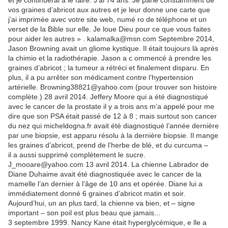
et je continuerai à le faire. J’ai 74 ans. Je parle constamment de
vos graines d’abricot aux autres et je leur donne une carte que
j’ai imprimée avec votre site web, numé ro de téléphone et un
verset de la Bible sur elle. Je loue Dieu pour ce que vous faites
pour aider les autres » . kalamalka@msn.com Septembre 2014,
Jason Browning avait un gliome kystique. Il était toujours là après
la chimio et la radiothérapie. Jason a c ommencé à prendre les
graines d’abricot ; la tumeur a rétréci et finalement disparu. En
plus, il a pu arrêter son médicament contre l’hypertension
artérielle. Browning38821@yahoo.com (pour trouver son histoire
complète.) 28 avril 2014. Jeffery Moore qui a été diagnostiqué
avec le cancer de la prostate il y a trois ans m’a appelé pour me
dire que son PSA était passé de 12 à 8 ; mais surtout son cancer
du nez qui micheldogna.fr avait été diagnostiqué l’année dernière
par une biopsie, est apparu résolu à la dernière biopsie. Il mange
les graines d’abricot, prend de l’herbe de blé, et du curcuma –
il a aussi supprimé complètement le sucre.
J_mooare@yahoo.com 13 avril 2014. La chienne Labrador de
Diane Duhaime avait été diagnostiquée avec le cancer de la
mamelle l’an dernier à l’âge de 10 ans et opérée. Diane lui a
immédiatement donné 6 graines d’abricot matin et soir.
Aujourd’hui, un an plus tard, la chienne va bien, et – signe
important – son poil est plus beau que jamais...
3 septembre 1999. Nancy Kane était hyperglycémique, e lle a