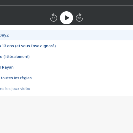
 DayZ
 a 13 ans (et vous l'avez ignoré)
e (littéralement)
im Rayan
 toutes les règles
s les jeux vidéo
us choquant de Rockstar ? - Le scandale BULLY
e plus moche de Steam
du RÊVE tourne au CAUCHEMAR
pendant 8 heures