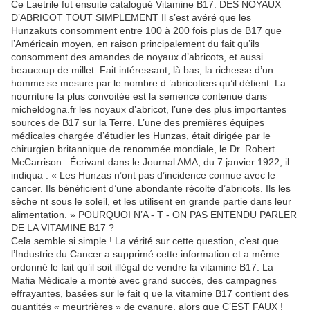
Ce Laetrile fut ensuite catalogué Vitamine B17. DES NOYAUX
D’ABRICOT TOUT SIMPLEMENT Il s’est avéré que les
Hunzakuts consomment entre 100 à 200 fois plus de B17 que
l’Américain moyen, en raison principalement du fait qu’ils
consomment des amandes de noyaux d’abricots, et aussi
beaucoup de millet. Fait intéressant, là bas, la richesse d’un
homme se mesure par le nombre d ’abricotiers qu’il détient. La
nourriture la plus convoitée est la semence contenue dans
micheldogna.fr les noyaux d’abricot, l’une des plus importantes
sources de B17 sur la Terre. L’une des premières équipes
médicales chargée d’étudier les Hunzas, était dirigée par le
chirurgien britannique de renommée mondiale, le Dr. Robert
McCarrison . Écrivant dans le Journal AMA, du 7 janvier 1922, il
indiqua : « Les Hunzas n’ont pas d’incidence connue avec le
cancer. Ils bénéficient d’une abondante récolte d’abricots. Ils les
sèche nt sous le soleil, et les utilisent en grande partie dans leur
alimentation. » POURQUOI N’A - T - ON PAS ENTENDU PARLER
DE LA VITAMINE B17 ?
Cela semble si simple ! La vérité sur cette question, c’est que
l’Industrie du Cancer a supprimé cette information et a même
ordonné le fait qu’il soit illégal de vendre la vitamine B17. La
Mafia Médicale a monté avec grand succès, des campagnes
effrayantes, basées sur le fait q ue la vitamine B17 contient des
quantités « meurtrières » de cyanure, alors que C’EST FAUX !