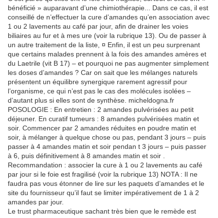
bénéficié » auparavant d’une chimiothérapie... Dans ce cas, il est
conseillé de n’effectuer la cure d’amandes qu’en association avec
1 ou 2 lavements au café par jour, afin de drainer les voies
biliaires au fur et à mes ure (voir la rubrique 13). Ou de passer à
un autre traitement de la liste, ¤ Enfin, il est un peu surprenant
que certains malades prennent à la fois des amandes amères et
du Laetrile (vit B 17) – et pourquoi ne pas augmenter simplement
les doses d’amandes ? Car on sait que les mélanges naturels
présentent un équilibre synergique rarement agressif pour
l’organisme, ce qui n’est pas le cas des molécules isolées –
d’autant plus si elles sont de synthèse. micheldogna.fr
POSOLOGIE : En entretien : 2 amandes pulvérisées au petit
déjeuner. En curatif tumeurs : 8 amandes pulvérisées matin et
soir. Commencer par 2 amandes réduites en poudre matin et
soir, à mélanger à quelque chose ou pas, pendant 3 jours – puis
passer à 4 amandes matin et soir pendan t 3 jours – puis passer
à 6, puis définitivement à 8 amandes matin et soir .
Recommandation : associer la cure à 1 ou 2 lavements au café
par jour si le foie est fragilisé (voir la rubrique 13) NOTA : Il ne
faudra pas vous étonner de lire sur les paquets d’amandes et le
site du fournisseur qu’il faut se limiter impérativement de 1 à 2
amandes par jour.
Le trust pharmaceutique sachant très bien que le remède est