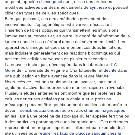
au point, appelée
chimiogénétique
, utilise des protéines
modifiées activées par des médicaments de
synthèse
et pouvant
cibler des types de cellules spécifiques.
Bien que puissant, ces deux méthodes présentent des
inconvénients.
L'optogénétique est invasive, nécessitant
l'insertion de fibres optiques qui transmettent les impulsions
lumineuses au cerveau et, en outre, le degré de pénétration de la
lumière dans le tissu cérébral dense est sévèrement limité.
Les
approches chimiogénétiques surmontent ces deux limitations,
mais induisent généralement des réactions biochimiques qui
activent les cellules nerveuses en plusieurs secondes.
La nouvelle technique, développée dans
le laboratoire d’
Ali
Güler
de l’Université de Virginie à Charlottesville, et
décrite
dans
une publication en ligne avancée dans la revue
Nature
Neuroscience
, est non seulement non invasive, mais peut
également activer les neurones de manière rapide et réversible.
Plusieurs études antérieures ont montré que les protéines de
cellules nerveuses activées par la chaleur et la pression
mécanique peuvent être génétiquement modifiées de manière à
devenir
sensibles aux ondes radio
et aux
champs magnétiques
,
en les liant à une protéine de stockage du fer appelée ferritine ou
à des particules paramagnétiques inorganiques. .
Ces méthodes
représentent un progrès important - elles ont par exemple déjà
été utilisées pour
réguler les taux de glucose sanguin chez la