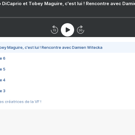
 DiCaprio et Tobey Maguire, c'est lui ! Rencontre avec Dam
bey Maguire, c'est lui ! Rencontre avec Damien Witecka
e 6
e 5
e 4
e 3
s créatrices de la VF !
e 2
e 1
e Mektoub My Love arrive enfin ! Rencontre avec Shaïn Boumedine et Sal