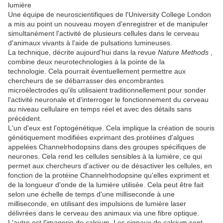
lumière
Une équipe de neuroscientifiques de l'University College London
a mis au point un nouveau moyen d'enregistrer et de manipuler
simultanément l'activité de plusieurs cellules dans le cerveau
d'animaux vivants à l'aide de pulsations lumineuses.
La technique, décrite aujourd'hui dans la revue
Nature Methods
,
combine deux neurotechnologies à la pointe de la
technologie.
Cela pourrait éventuellement permettre aux
chercheurs de se débarrasser des encombrantes
microélectrodes qu'ils utilisaient traditionnellement pour sonder
l'activité neuronale et d'interroger le fonctionnement du cerveau
au niveau cellulaire en temps réel et avec des détails sans
précédent.
L'un d'eux est l'optogénétique.
Cela implique la création de souris
génétiquement modifiées exprimant des protéines d'algues
appelées Channelrhodopsins dans des groupes spécifiques de
neurones.
Cela rend les cellules sensibles à la lumière, ce qui
permet aux chercheurs d'activer ou de désactiver les cellules, en
fonction de la protéine Channelrhodopsine qu'elles expriment et
de la longueur d'onde de la lumière utilisée.
Cela peut être fait
selon une échelle de temps d'une milliseconde à une
milliseconde, en utilisant des impulsions de lumière laser
délivrées dans le cerveau des animaux via une fibre optique.
L'autre est l'imagerie de calcium.
Les signaux de calcium sont