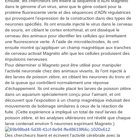
Ensuite, les chercheurs ont inséré la séquence d’ADN Magneto
dans le génome d’un virus, ainsi que le gène codant pour la
protéine fluorescente verte et des séquences d’ADN régulatrices
qui provoquent l’expression de la construction dans des types de
neurones spécifiés.
Ils ont ensuite injecté le virus dans le cerveau
de souris, en ciblant le cortex entorhinal, et ont disséqué le
cerveau des animaux pour identifier les cellules qui émettaient
une fluorescence verte.
À l'aide de microélectrodes, ils ont
ensuite montré qu'appliquer un champ magnétique aux tranches
de cerveau activait Magnéto afin que les cellules produisent des
impulsions nerveuses.
Pour déterminer si Magneto peut être utilisé pour manipuler
l'activité neuronale chez des animaux vivants, ils l'ont injecté à
des larves de poisson zèbre, en ciblant les neurones du tronc et
de la queue qui contrôlent normalement une réponse
d'échappement.
Ils ont ensuite placé les larves de poisson zèbre
dans un aquarium spécialement conçu pour l'aimant, et ont
découvert que l'exposition à un champ magnétique induisait des
mouvements de bobinage similaires à ceux de la réaction de
fuite.
(Cette expérience a impliqué un total de neuf larves de
poisson zèbre, et les analyses ultérieures ont révélé que chaque
larve contenait environ 5 neurones exprimant Magneto.)
Des chercheurs lisent et écrivent l'activité cérébrale avec la