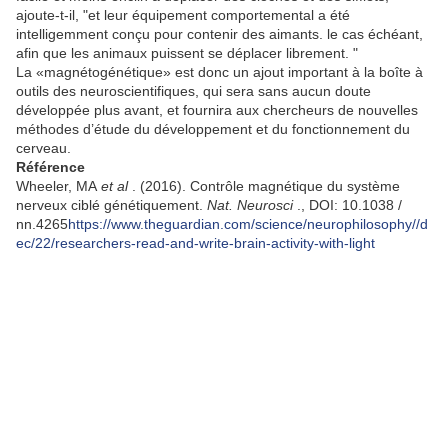
ajoute-t-il, "et leur équipement comportemental a été
intelligemment conçu pour contenir des aimants. le cas échéant,
afin que les animaux puissent se déplacer librement. "
La «magnétogénétique» est donc un ajout important à la boîte à
outils des neuroscientifiques, qui sera sans aucun doute
développée plus avant, et fournira aux chercheurs de nouvelles
méthodes d’étude du développement et du fonctionnement du
cerveau.
Référence
Wheeler, MA
et al
.
(2016).
Contrôle magnétique du système
nerveux ciblé génétiquement.
Nat.
Neurosci
., DOI: 10.1038 /
nn.4265
https://www.theguardian.com/science/neurophilosophy//d
ec/22/researchers-read-and-write-brain-activity-with-light