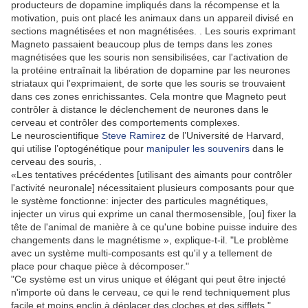
producteurs de dopamine impliqués dans la récompense et la
motivation, puis ont placé les animaux dans un appareil divisé en
sections magnétisées et non magnétisées. .
Les souris exprimant
Magneto passaient beaucoup plus de temps dans les zones
magnétisées que les souris non sensibilisées, car l'activation de
la protéine entraînait la libération de dopamine par les neurones
striataux qui l'exprimaient, de sorte que les souris se trouvaient
dans ces zones enrichissantes.
Cela montre que Magneto peut
contrôler à distance le déclenchement de neurones dans le
cerveau et contrôler des comportements complexes.
Le neuroscientifique
Steve Ramirez
de l’Université de Harvard,
qui utilise l’optogénétique pour
manipuler les souvenirs
dans le
cerveau des souris,
.
«Les tentatives précédentes [utilisant des aimants pour contrôler
l'activité neuronale] nécessitaient plusieurs composants pour que
le système fonctionne: injecter des particules magnétiques,
injecter un virus qui exprime un canal thermosensible, [ou] fixer la
tête de l'animal de manière à ce qu'une bobine puisse induire des
changements dans le magnétisme », explique-t-il.
"Le problème
avec un système multi-composants est qu'il y a tellement de
place pour chaque pièce à décomposer."
"Ce système est un virus unique et élégant qui peut être injecté
n'importe où dans le cerveau, ce qui le rend techniquement plus
facile et moins enclin à déplacer des cloches et des sifflets,"