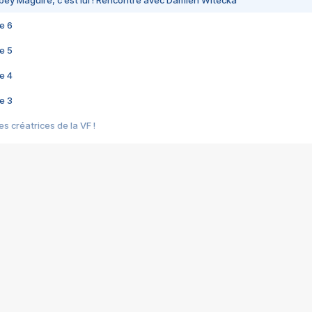
bey Maguire, c'est lui ! Rencontre avec Damien Witecka
e 6
e 5
e 4
e 3
s créatrices de la VF !
e 2
e 1
e Mektoub My Love arrive enfin ! Rencontre avec Shaïn Boumedine et Sal
i : après Toni en famille
elle réalise le bouleversant Dites lui que je l'aime
ais ! Rencontre autour de Vie privée de Rebecca Zlotowski
 de Marguerite, Grave... Rencontre avec Ella Rumpf