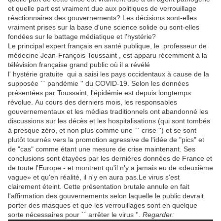
et quelle part est vraiment due aux politiques de verrouillage
réactionnaires des gouvernements?
Les décisions sont-elles
vraiment prises sur la base d'une science solide ou sont-elles
fondées sur le battage médiatique et l'hystérie?
Le principal expert français en santé publique, le
professeur de
médecine Jean-François Toussaint
, est apparu récemment à la
télévision française grand public où il a révélé
l'
hystérie
gratuite
qui a saisi les pays occidentaux à cause de la
supposée `` pandémie '' du COVID-19.
Selon les données
présentées par Toussaint, l'épidémie est depuis longtemps
révolue.
Au cours des derniers mois, les responsables
gouvernementaux et les médias traditionnels ont abandonné les
discussions sur les décès et les hospitalisations (qui sont tombés
à presque zéro, et non plus comme une `` crise '') et se sont
plutôt tournés vers la promotion agressive de l'idée de "pics" et
de "cas" comme étant une mesure de crise maintenant.
Ses
conclusions sont étayées par les dernières données de France et
de toute l'Europe - et montrent qu'il n'y a jamais eu de «deuxième
vague» et qu'en réalité, il n'y en aura pas.
Le virus s'est
clairement éteint.
Cette présentation brutale annule en fait
l'affirmation des gouvernements selon laquelle le public devrait
porter des masques et que les verrouillages sont en quelque
sorte nécessaires pour `` arrêter le virus ''.
Regarder: