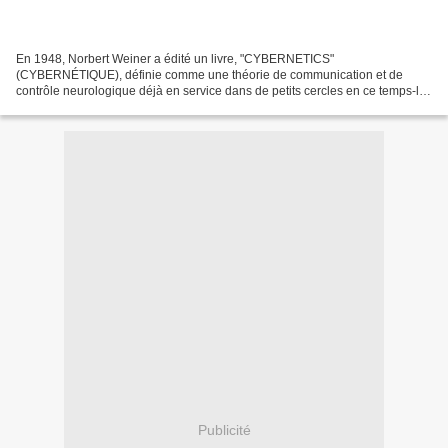
En 1948, Norbert Weiner a édité un livre, "CYBERNETICS"
(CYBERNÉTIQUE), définie comme une théorie de communication et de
contrôle neurologique déjà en service dans de petits cercles en ce temps-là.
Yoneji Masuda, le "père de la société de l'information,"...
Publicité