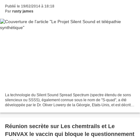
Publié le 19/02/2014 à 18:18
Par
rusty james
La technologie du Silent Sound Spread Spectrum (spectre étendu de sons
silencieux ou SSSS), également connue sous le nom de "S-quad", a été
développée par le Dr. Oliver Lowery de la Géorgie, Etats-Unis, et est décrite
dans le brevet américain #5.159.703...
Réunion secrète sur Les chemtrails et Le
FUNVAX le vaccin qui bloque le questionnement