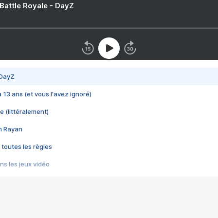
 Battle Royale - DayZ
 DayZ
 a 13 ans (et vous l'avez ignoré)
e (littéralement)
im Rayan
 toutes les règles
s les jeux vidéo
us choquant de Rockstar ? - Le scandale BULLY
e plus moche de Steam
du RÊVE tourne au CAUCHEMAR