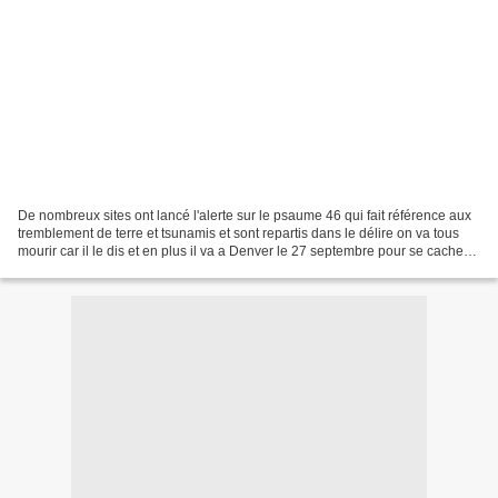
De nombreux sites ont lancé l'alerte sur le psaume 46 qui fait référence aux
tremblement de terre et tsunamis et sont repartis dans le délire on va tous
mourir car il le dis et en plus il va a Denver le 27 septembre pour se cacher
dans un bunker oui et...