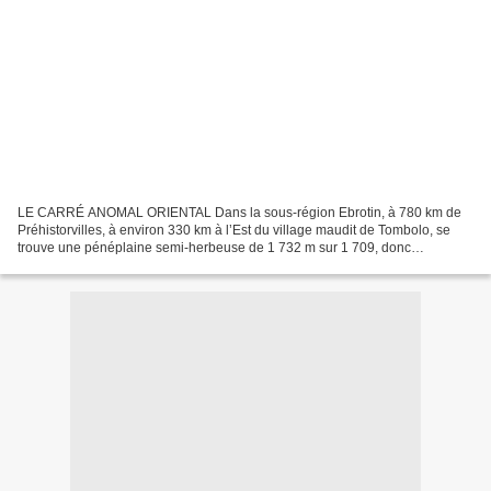
LE CARRÉ ANOMAL ORIENTAL Dans la sous-région Ebrotin, à 780 km de
Préhistorvilles, à environ 330 km à l’Est du village maudit de Tombolo, se
trouve une pénéplaine semi-herbeuse de 1 732 m sur 1 709, donc
grossièrement de forme carrée, en plein milieu...