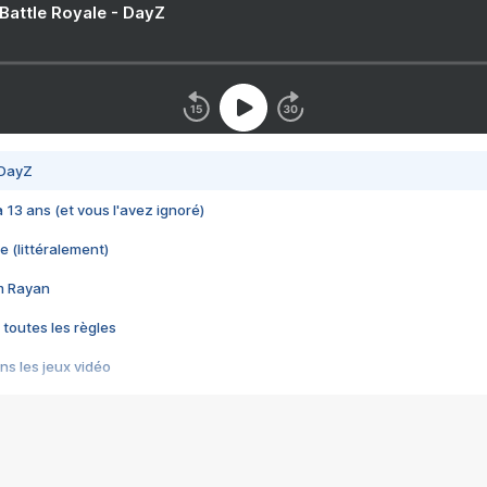
 Battle Royale - DayZ
 DayZ
 a 13 ans (et vous l'avez ignoré)
e (littéralement)
im Rayan
 toutes les règles
s les jeux vidéo
us choquant de Rockstar ? - Le scandale BULLY
e plus moche de Steam
du RÊVE tourne au CAUCHEMAR