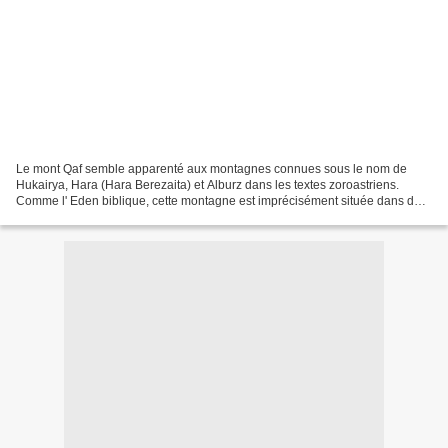
Le mont Qaf semble apparenté aux montagnes connues sous le nom de
Hukairya, Hara (Hara Berezaita) et Alburz dans les textes zoroastriens.
Comme l' Eden biblique, cette montagne est imprécisément située dans des
textes anciens, déclarés se reposer quelque...