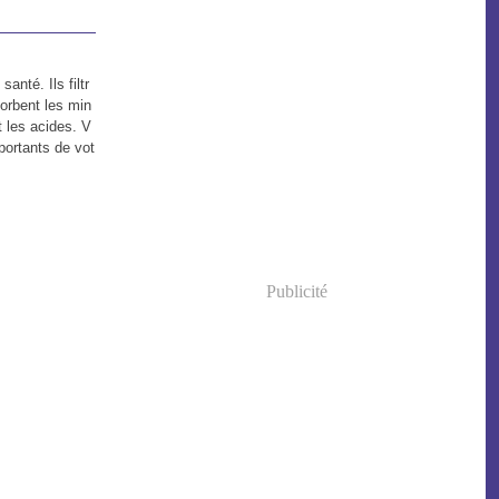
anté. Ils filtr
orbent les min
t les acides. V
portants de vot
Publicité