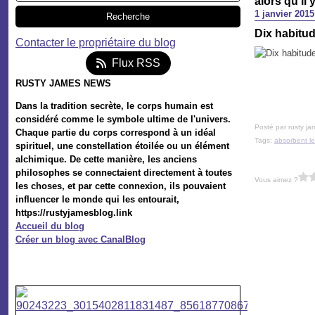
alors qu’il
1 janvier 2015
Dix habitud
Contacter le propriétaire du blog
Flux RSS
RUSTY JAMES NEWS
Dans la tradition secrète, le corps humain est
considéré comme le symbole ultime de l'univers.
Posté par rusty ja
Chaque partie du corps correspond à un idéal
Tags:
absorbent l
spirituel, une constellation étoilée ou un élément
alchimique. De cette manière, les anciens
philosophes se connectaient directement à toutes
Vous aimez ?
les choses, et par cette connexion, ils pouvaient
influencer le monde qui les entourait,
https://rustyjamesblog.link
Accueil du blog
Créer un blog avec CanalBlog