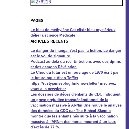
PAGES
Le bleu de méthylène Cet élixir bleu mystérieux
défie la science Médicale
ARTICLES RÉCENTS
Le danger du manga n'est pas la fiction. Le danger
est le vol de signature.
Podcast au-delà du reel Entretiens avec des djinns
et des demons Révélation
Le Choc du futur est un ouvrage de 1970 écrit par
le futurologue Alvin Toffler
https://rustyjamesblog.link/newsletter/ inscrivez
vous a la newsletter
Les dossiers de décès d'enfants du CDC indiquent
un grave préjudice transgénérationnel de la
vaccination massive à ARNm Une nouvelle analyse
des données du CDC par The Ethical Skeptic
montre que les enfants nés suite à la vaccination
massive à l'ARNm des mères meurent à un taux
d'excès de 77 %.