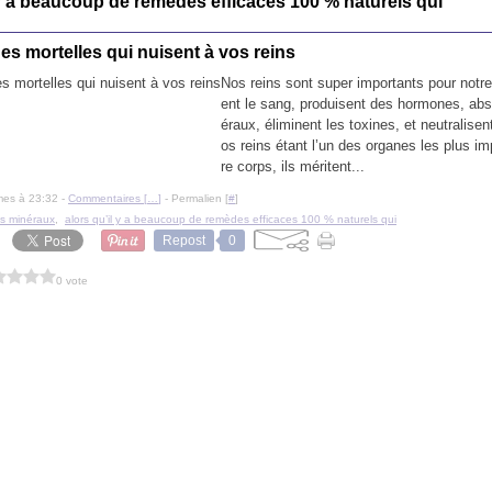
 y a beaucoup de remedes efficaces 100 % naturels qui
es mortelles qui nuisent à vos reins
Nos reins sont super importants pour notre s
ent le sang, produisent des hormones, abs
éraux, éliminent les toxines, et neutralisen
os reins étant l’un des organes les plus im
re corps, ils méritent...
mes à 23:32 -
Commentaires [
…
]
- Permalien [
#
]
es minéraux
,
alors qu’il y a beaucoup de remèdes efficaces 100 % naturels qui
Repost
0
0 vote