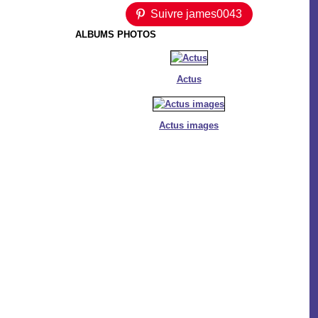
Suivre james0043
ALBUMS PHOTOS
Actus
Actus images