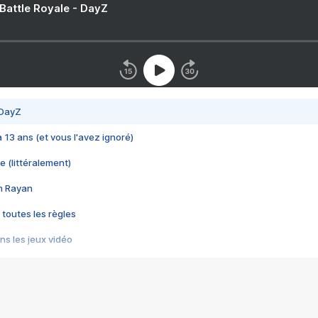
 Battle Royale - DayZ
 DayZ
 a 13 ans (et vous l'avez ignoré)
e (littéralement)
im Rayan
 toutes les règles
s les jeux vidéo
us choquant de Rockstar ? - Le scandale BULLY
e plus moche de Steam
du RÊVE tourne au CAUCHEMAR