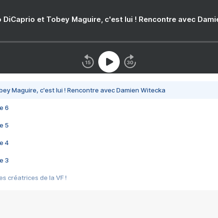
 DiCaprio et Tobey Maguire, c'est lui ! Rencontre avec Dam
bey Maguire, c'est lui ! Rencontre avec Damien Witecka
e 6
e 5
e 4
e 3
s créatrices de la VF !
e 2
e 1