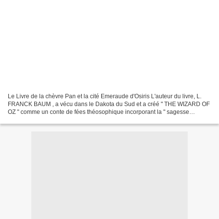
Le Livre de la chèvre Pan et la cité Emeraude d'Osiris L'auteur du livre, L.
FRANCK BAUM , a vécu dans le Dakota du Sud et a créé " THE WIZARD OF
OZ " comme un conte de fées théosophique incorporant la " sagesse
ancienne " des religions à mystères. La...