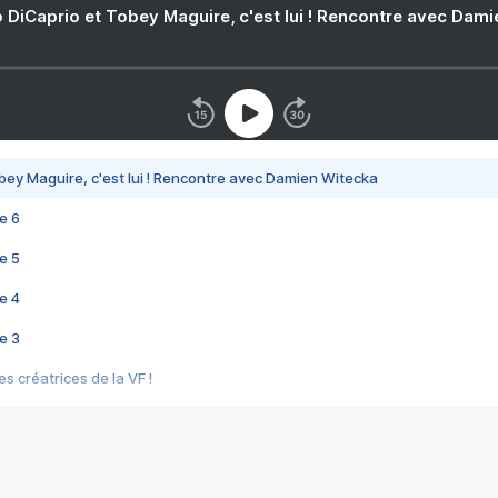
 DiCaprio et Tobey Maguire, c'est lui ! Rencontre avec Dam
bey Maguire, c'est lui ! Rencontre avec Damien Witecka
e 6
e 5
e 4
e 3
s créatrices de la VF !
e 2
e 1