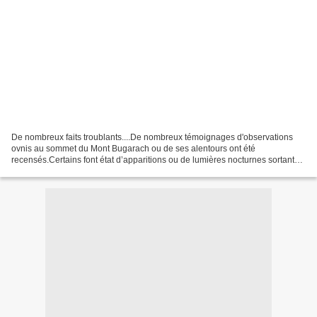
De nombreux faits troublants....De nombreux témoignages d'observations
ovnis au sommet du Mont Bugarach ou de ses alentours ont été
recensés.Certains font état d’apparitions ou de lumières nocturnes sortant
ou entrant dans cette montagne. D'autres pensent...