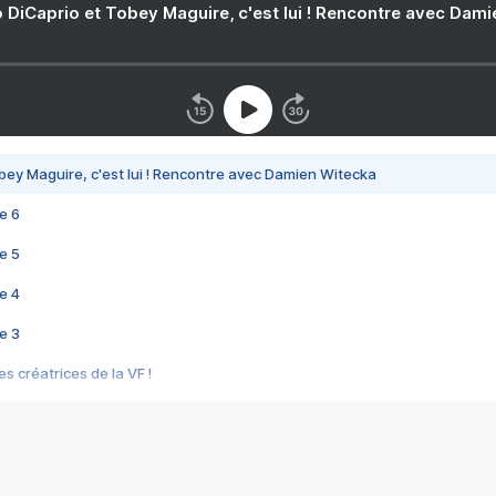
 DiCaprio et Tobey Maguire, c'est lui ! Rencontre avec Dam
bey Maguire, c'est lui ! Rencontre avec Damien Witecka
e 6
e 5
e 4
e 3
s créatrices de la VF !
e 2
e 1
e Mektoub My Love arrive enfin ! Rencontre avec Shaïn Boumedine et Sal