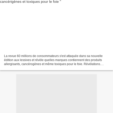
La revue 60 millions de consommateurs s'est attaquée dans sa nouvelle
édition aux lessives et révèle quelles marques contiennent des produits
allergisants, cancérogènes et même toxiques pour le foie. Révélations.
image: http://preprod-
img.medisite.fr/files/resize/images/article/9/5/7/1007759/2262848-inline-
500x333.jpg...