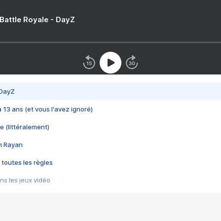
 Battle Royale - DayZ
 DayZ
 a 13 ans (et vous l'avez ignoré)
e (littéralement)
im Rayan
 toutes les règles
s les jeux vidéo
us choquant de Rockstar ? - Le scandale BULLY
e plus moche de Steam