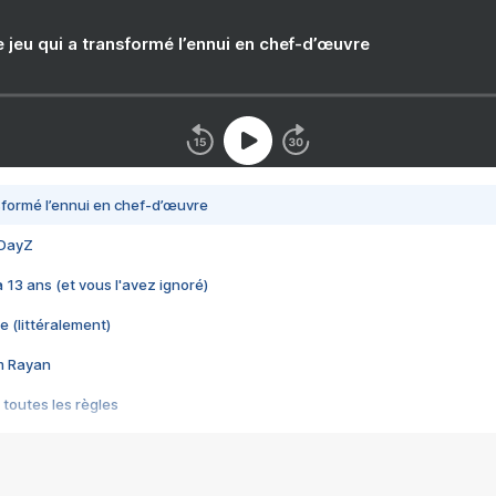
e jeu qui a transformé l’ennui en chef-d’œuvre
nsformé l’ennui en chef-d’œuvre
 DayZ
 a 13 ans (et vous l'avez ignoré)
e (littéralement)
im Rayan
 toutes les règles
s les jeux vidéo
us choquant de Rockstar ? - Le scandale BULLY