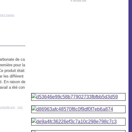
gnes haute-
carbonate de ca
première pour la
e produit était
r les différent
té. En raison de
avail a été con
.
mtrails est
,
co2
,