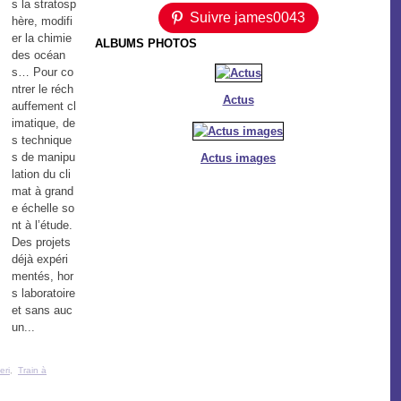
s la stratosp
Suivre james0043
hère, modifi
er la chimie
ALBUMS PHOTOS
des océan
s… Pour co
ntrer le réch
Actus
auffement cl
imatique, de
s technique
s de manipu
Actus images
lation du cli
mat à grand
e échelle so
nt à l’étude.
Des projets
déjà expéri
mentés, hor
s laboratoire
et sans auc
un...
eri
,
Train à