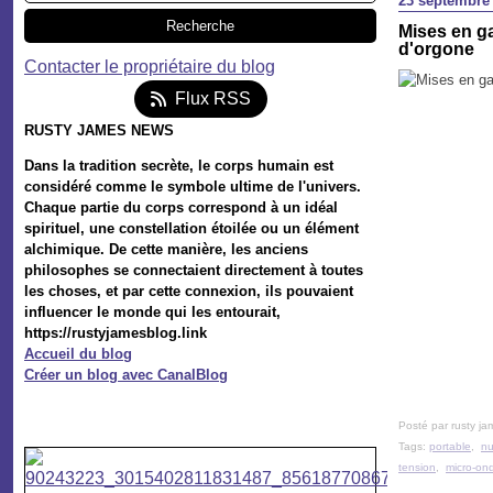
23 septembre
Mises en ga
d'orgone
Contacter le propriétaire du blog
Flux RSS
RUSTY JAMES NEWS
Dans la tradition secrète, le corps humain est
considéré comme le symbole ultime de l'univers.
Chaque partie du corps correspond à un idéal
spirituel, une constellation étoilée ou un élément
alchimique. De cette manière, les anciens
philosophes se connectaient directement à toutes
les choses, et par cette connexion, ils pouvaient
influencer le monde qui les entourait,
https://rustyjamesblog.link
Accueil du blog
Créer un blog avec CanalBlog
Posté par rusty ja
Tags:
portable
,
nu
tension
,
micro-on