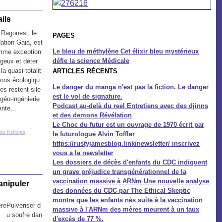
ils
 Ragonesi, le
PAGES
ation Gaia, est
Le bleu de méthylène Cet élixir bleu mystérieux
mme exception
défie la science Médicale
geux et déter
la quasi-totalit
ARTICLES RÉCENTS
ions écologiqu
Le danger du manga n'est pas la fiction. Le danger
ues restent sile
est le vol de signature.
géo-ingénierie
Podcast au-delà du reel Entretiens avec des djinns
ante...
et des demons Révélation
Le Choc du futur est un ouvrage de 1970 écrit par
e filsfibres
le futurologue Alvin Toffler
https://rustyjamesblog.link/newsletter/ inscrivez
vous a la newsletter
Les dossiers de décès d'enfants du CDC indiquent
un grave préjudice transgénérationnel de la
vaccination massive à ARNm Une nouvelle analyse
manipuler
des données du CDC par The Ethical Skeptic
montre que les enfants nés suite à la vaccination
Pulvériser d
massive à l'ARNm des mères meurent à un taux
u soufre dan
d'excès de 77 %.