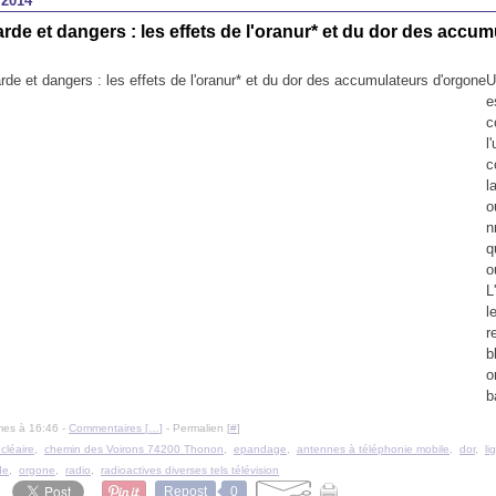
 2014
rde et dangers : les effets de l'oranur* et du dor des accum
U
e
c
l
c
l
o
n
q
o
L
l
r
b
o
b
mes à 16:46 -
Commentaires [
…
]
- Permalien [
#
]
cléaire
,
chemin des Voirons 74200 Thonon
,
epandage
,
antennes à téléphonie mobile
,
dor
,
li
de
,
orgone
,
radio
,
radioactives diverses tels télévision
Repost
0