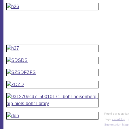
Posté par rusty ja
Tags:
canalblog
,
Sustentation Mag