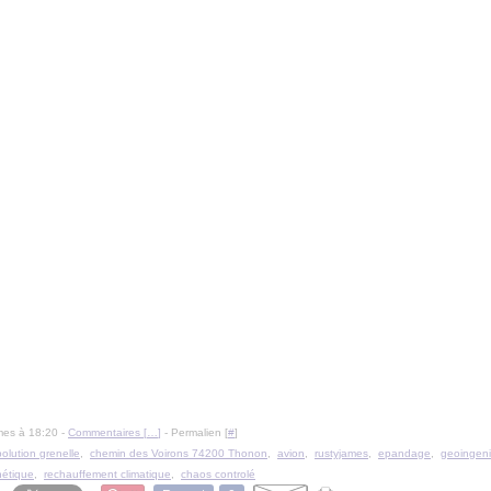
mes à 18:20 -
Commentaires [
…
]
- Permalien [
#
]
polution grenelle
,
chemin des Voirons 74200 Thonon
,
avion
,
rustyjames
,
epandage
,
geoingeni
nétique
,
rechauffement climatique
,
chaos controlé