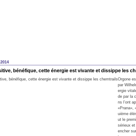
 2014
tive, bénéfique, cette énergie est vivante et dissippe les ch
Orgone es
par Wilhel
ergie vita
de par la 
ns l’ont a
«Prana», 
uième élém
ut le prem
sérieux et
encher sur