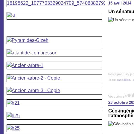
15 avril 2014
Un sénateur
Posté par rusty ja
Tags:
canalblog
,
Vous aimez ?
23 octobre 20
Géo-ingénier
l’atmosphè