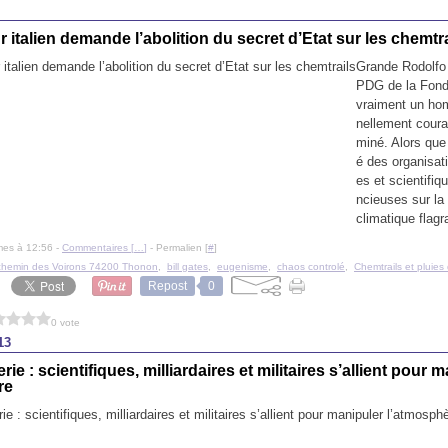
 italien demande l’abolition du secret d’Etat sur les chemtra
Grande Rodolfo
PDG de la Fond
vraiment un ho
nellement coura
miné. Alors que 
é des organisat
es et scientifiq
ncieuses sur la 
climatique flagr
mes à 12:56 -
Commentaires [
…
]
- Permalien [
#
]
chemin des Voirons 74200 Thonon
,
bill gates
,
eugenisme
,
chaos controlé
,
Chemtrails et pluies d
Repost
0
0 vote
13
ie : scientifiques, milliardaires et militaires s’allient pour 
re