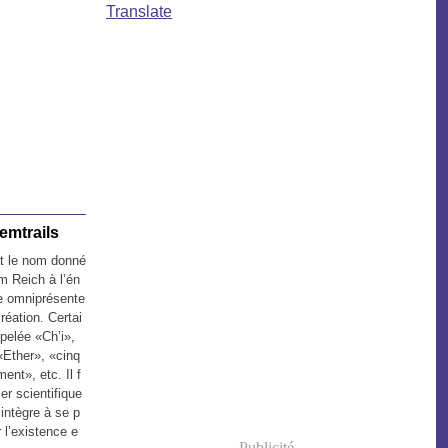
Translate
emtrails
t le nom donné
m Reich à l’én
le omniprésente
création. Certai
ppelée «Ch’i»,
«Ether», «cinq
ent», etc. Il f
ier scientifique
 intègre à se p
 l’existence e
Publicité