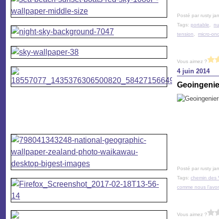
Posté par rusty ja
Tags:
portable
,
nu
tension
,
micro-on
Vous aimez ?
4 juin 2014
Geoingenier
Posté par rusty ja
Tags:
chemin des 
comme nous l’avon
Vous aimez ?