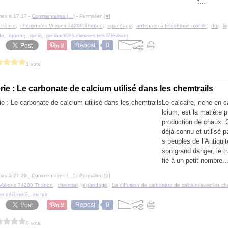
t...
mes à 17:17 -
Commentaires [
…
]
- Permalien [
#
]
cléaire
,
chemin des Voirons 74200 Thonon
,
epandage
,
antennes à téléphonie mobile
,
dor
,
li
de
,
orgone
,
radio
,
radioactives diverses tels télévision
Repost
0
1 vote
ie : Le carbonate de calcium utilisé dans les chemtrails
Le calcaire, riche en 
lcium, est la matière 
production de chaux. C
déjà connu et utilisé pa
s peuples de l’Antiqui
son grand danger, le tr
fié à un petit nombre..
mes à 21:29 -
Commentaires [
…
]
- Permalien [
#
]
Voirons 74200 Thonon
,
chemtrail
,
epandage
,
La diffusion de carbonate de calcium avec les che
s déjà noté
,
en fait
Repost
0
0 vote