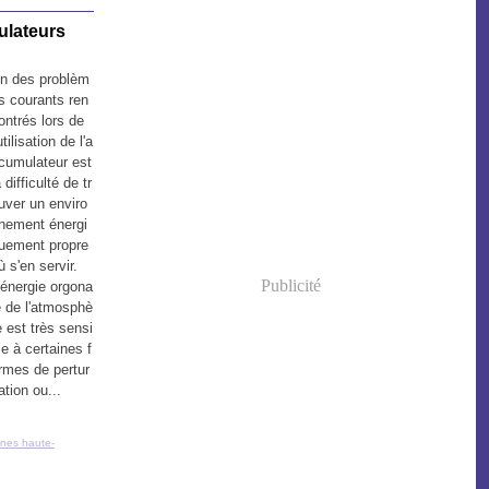
ulateurs
n des problèm
s courants ren
ontrés lors de
'utilisation de l'a
cumulateur est
a difficulté de tr
uver un enviro
nement énergi
uement propre
ù s'en servir.
Publicité
'énergie orgona
e de l'atmosphè
e est très sensi
le à certaines f
rmes de pertur
ation ou...
gnes haute-