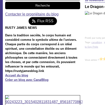
18 novembre 
Le Dragon 
Contacter le propriétaire du blog
Flux RSS
RUSTY JAMES NEWS
Dans la tradition secrète, le corps humain est
Posté par rusty ja
considéré comme le symbole ultime de l'univers.
Tags:
canalblog
,
Chaque partie du corps correspond à un idéal
la Gay Pride
spirituel, une constellation étoilée ou un élément
alchimique. De cette manière, les anciens
philosophes se connectaient directement à toutes
Vous aimez ?
les choses, et par cette connexion, ils pouvaient
influencer le monde qui les entourait,
https://rustyjamesblog.link
Accueil du blog
Créer un blog avec CanalBlog