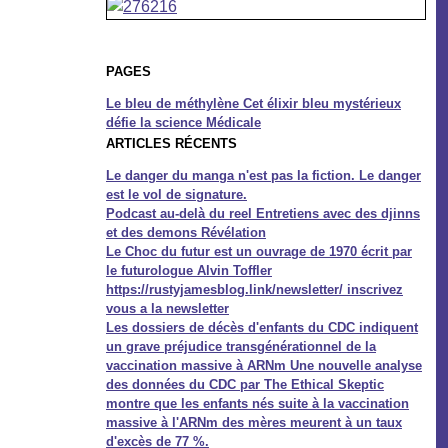
PAGES
Le bleu de méthylène Cet élixir bleu mystérieux
défie la science Médicale
ARTICLES RÉCENTS
Le danger du manga n'est pas la fiction. Le danger
est le vol de signature.
Podcast au-delà du reel Entretiens avec des djinns
et des demons Révélation
Le Choc du futur est un ouvrage de 1970 écrit par
le futurologue Alvin Toffler
https://rustyjamesblog.link/newsletter/ inscrivez
vous a la newsletter
Les dossiers de décès d'enfants du CDC indiquent
un grave préjudice transgénérationnel de la
vaccination massive à ARNm Une nouvelle analyse
des données du CDC par The Ethical Skeptic
montre que les enfants nés suite à la vaccination
massive à l'ARNm des mères meurent à un taux
d'excès de 77 %.