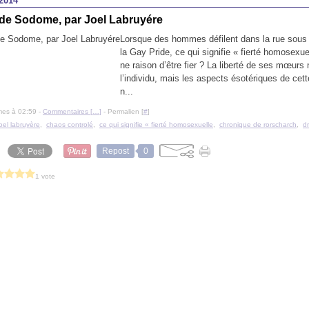
2014
de Sodome, par Joel Labruyére
Lorsque des hommes défilent dans la rue sous 
la Gay Pride, ce qui signifie « fierté homosexuell
ne raison d’être fier ? La liberté de ses mœurs
l’individu, mais les aspects ésotériques de cett
n...
mes à 02:59 -
Commentaires [
…
]
- Permalien [
#
]
joel labruyère
,
chaos controlé
,
ce qui signifie « fierté homosexuelle
,
chronique de rorscharch
,
d
Repost
0
1 vote