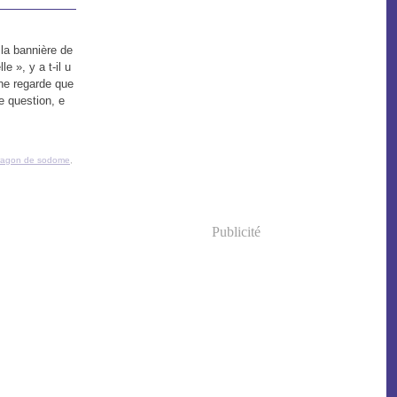
la bannière de
e », y a t-il u
 ne regarde que
e question, e
ragon de sodome
,
Publicité