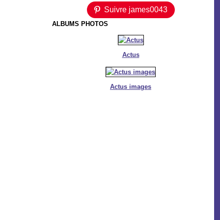
Suivre james0043
ALBUMS PHOTOS
Actus
Actus images