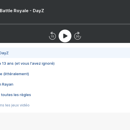
 Battle Royale - DayZ
 DayZ
 a 13 ans (et vous l'avez ignoré)
e (littéralement)
im Rayan
 toutes les règles
s les jeux vidéo
us choquant de Rockstar ? - Le scandale BULLY
e plus moche de Steam